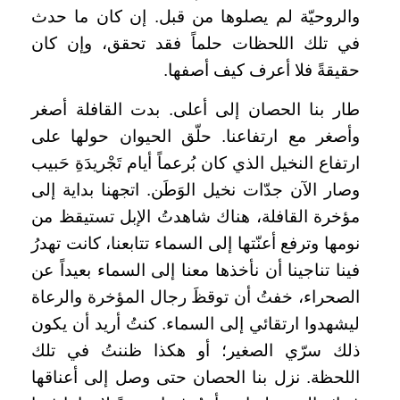
والروحيّة لم يصلوها من قبل. إن كان ما حدث
في تلك اللحظات حلماً فقد تحقق، وإن كان
حقيقةً فلا أعرف كيف أصفها.
طار بنا الحصان إلى أعلى. بدت القافلة أصغر
وأصغر مع ارتفاعنا. حلّق الحيوان حولها على
ارتفاع النخيل الذي كان بُرعماً أيام تَجْريدَةِ حَبيب
وصار الآن جدّات نخيل الوَطَن. اتجهنا بداية إلى
مؤخرة القافلة، هناك شاهدتُ الإبل تستيقظ من
نومها وترفع أعنّتها إلى السماء تتابعنا، كانت تهدرُ
فينا تناجينا أن نأخذها معنا إلى السماء بعيداً عن
الصحراء، خفتُ أن توقظَ رجال المؤخرة والرعاة
ليشهدوا ارتقائي إلى السماء. كنتُ أريد أن يكون
ذلك سرّي الصغير؛ أو هكذا ظننتُ في تلك
اللحظة. نزل بنا الحصان حتى وصل إلى أعناقها