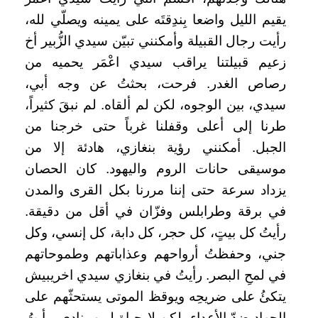
يقيم الليل واضعا بِندِقتَه على يمينه ويصلّي لله،
رأيت رجال القبيلة وأمكنني تبيّن سيدي الزُّبير أخ
زعيم قبيلتنا يراقب سيدي اعْمَر يحميه من
رصاص الغدر. فرحت، بحثتُ عن وجه أبي،
سيدي، بين الوجوه، لكن لم ألقاه. لم نبقَ كثيراً،
طرنا إلى أعلى وقفلنا غرباً حتى خرجنا من
الجبل. أمكنني رؤية بنغازي، هادئة إلا من
موسيقى حانات الروم واليهود. كان الحصان
يزداد سرعة حتى إننا مررنا بكل القرى والمدن
في برقة وطرابلس وفزّان في أقل من دقيقة.
رأيتُ كل بيتٍ، كل حجر، كل دابة، كل إنسي، وكل
جني، وحفظتُ أرواحهم وعذاباتهم وطموحاتهم
في لمحِ البصر. رأيتُ في بنغازي سيدي اخريبيش
يتكئُ على ضريحِه ويوقظ الموتى يستحثّهم على
الجهادِ ضدّ الأعداء، لكن لا حياة لمن ينادي. رأيتُ