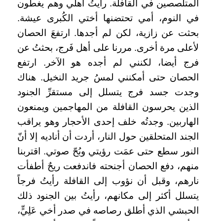
المتلصصين في القافلة. رأيتُ أهلي وهم يغطّون
في النوم، أمي تحتضنها أختي الكُبرى عيشة.
بحثت عن زازية، لكن لم أجدها. ارتفعَ الحصان
لأعلى مرة أخرى. مررنا على أهل فَرج، بحثتُ عن
فرج أيضا، لكنني لم أجده هو الآخر. ارتفع
الحصان حتى أمكنني لمسُ جريد النخيل. هناك
وجدت جسد فرج يتسلل إلى مستقرِّ الجنود
الذين يحرسون القافلة من المهاجمين ويمنعون
الهاربين. وجدتُه خلف إحدى الأحجار وهو يراقب
الجند المتحلقين حول النار، أردت أن أناديه إلا أنّ
النور سطع حتى عمَت رؤيتي وبُحّ صوتي. اقتربنا
منهم، دفع الحصان أجنحته فاندفعت ريحٌ أطفأت
نارهم، وقبل أن نؤوب إلى القافلة رأيتُ فرجاً
يتسلل أكثر إلى مكانهم، رأيتُ بين الجنود ذلك
الحبشي الذي أطلق رصاصه في صدر أخي عَلِيٍّ،