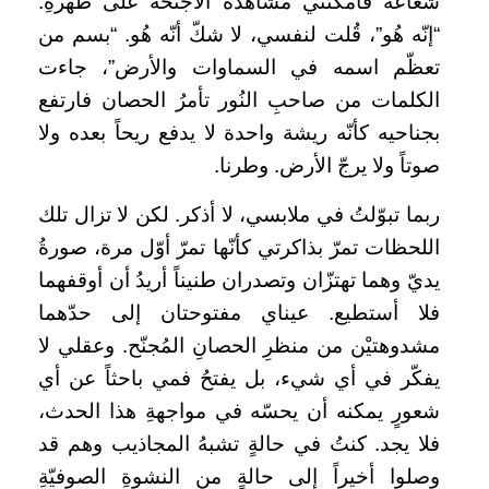
شعاعه فأمكنني مشاهدة الأجنحة على ظهرهِ.
“إنّه هُو”، قُلت لنفسي، لا شكّ أنّه هُو. “بسم من
تعظّم اسمه في السماوات والأرض”، جاءت
الكلمات من صاحبِ النُور تأمرُ الحصان فارتفع
بجناحيه كأنّه ريشة واحدة لا يدفع ريحاً بعده ولا
صوتاً ولا يرجّ الأرض. وطرنا.
ربما تبوّلتُ في ملابسي، لا أذكر. لكن لا تزال تلك
اللحظات تمرّ بذاكرتي كأنّها تمرّ أوّل مرة، صورةُ
يديّ وهما تهتزّان وتصدران طنيناً أريدُ أن أوقفهما
فلا أستطيع. عيناي مفتوحتان إلى حدّهما
مشدوهتيْن من منظرِ الحصانِ المُجنّح. وعقلي لا
يفكّر في أي شيء، بل يفتحُ فمي باحثاً عن أي
شعورٍ يمكنه أن يحسّه في مواجهةِ هذا الحدث،
فلا يجد. كنتُ في حالةٍ تشبهُ المجاذيب وهم قد
وصلوا أخيراً إلى حالةٍ من النشوةِ الصوفيّةِ