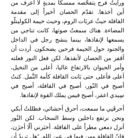
ورأيتُ فرج يتفحّصه ممسكاً بمديةٍ لا أعرف من
أين أخذها. تقدّم الحصان أخيراً إلى مقدمة
القافلة حيثُ عربَات الروم، وحيث خيمة الكولينلّو
المضاءة. هناك سمعتُ صوتها، كانت تناجي من
يسمعها لإنقاذها، بينما ينشج رجل في الداخل
والجنود حول الخيمة فرحين يضحكون. أردت أن
أقفز من الحصان لأنقذها، لكن فعل النور فعلته
وأمر الحيوان بالارتفاع عاليا، أعلى من النخيل،
أعلى فأعلى حتى بَانت القافلة كأمة النَّمل. كنتُ
أصيح في النّور، أصيح في القافلة، أصيح في
سِيدي اعمَر، أصيح فيمن يملك القوة لإنقاذها.
أحرقَنِي ما سمعت، أحرق أحشائي، فظللتُ أبكي
ونحن نرتفع داخلين وسط السحاب. لكن النُور
أنزل دمعي مطراً على القافلة. أخبَرني ألّا أحزَن،
فإنّ القافلة ومن فيها في عينِ الله. “هل تريدُ أن