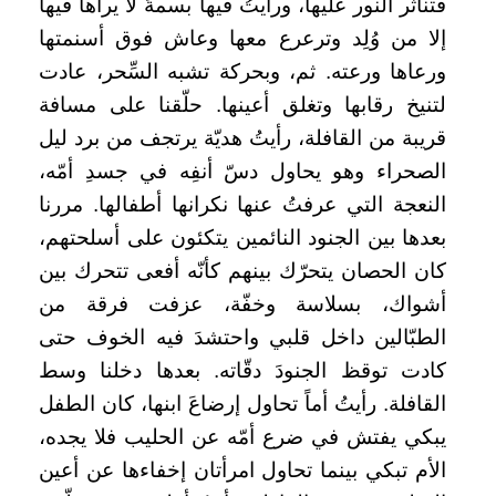
فتناثر النور عليها، ورأيتُ فيها بسمةً لا يراها فيها
إلا من وُلِد وترعرع معها وعاش فوق أسنمتها
ورعاها ورعته. ثم، وبحركة تشبه السِّحر، عادت
لتنيخ رقابها وتغلق أعينها. حلّقنا على مسافة
قريبة من القافلة، رأيتُ هديّة يرتجف من برد ليل
الصحراء وهو يحاول دسّ أنفِه في جسدِ أمّه،
النعجة التي عرفتُ عنها نكرانها أطفالها. مررنا
بعدها بين الجنود النائمين يتكئون على أسلحتهم،
كان الحصان يتحرّك بينهم كأنّه أفعى تتحرك بين
أشواك، بسلاسة وخفّة، عزفت فرقة من
الطبّالين داخل قلبي واحتشدَ فيه الخوف حتى
كادت توقظ الجنودَ دقّاته. بعدها دخلنا وسط
القافلة. رأيتُ أماً تحاول إرضاعَ ابنها، كان الطفل
يبكي يفتش في ضرع أمّه عن الحليب فلا يجده،
الأم تبكي بينما تحاول امرأتان إخفاءها عن أعين