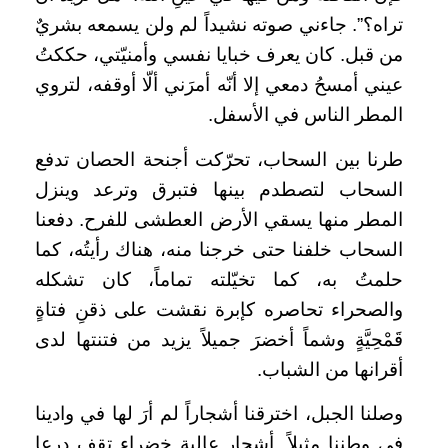
تراه؟”. جاءني صوته نشيداً لم ولن يسمعه بشريٌ
من قبل. كان يعرف خبايا نفسي وأمنيّتي، حككتُ
عيني أمسحُ دمعي إلا أنّه أمرَني ألّا أوقفه، لتروي
المطر الناس في الأسفل.
طرنا بين السحاب، تحرّكت أجنحة الحصان تدفع
السحاب لتصطدم بينها فتبرق وترعد وينزل
المطر منها يسقي الأرض العطشى للفرح. دفعنا
السحاب خلفنا حتى خرجنا منه، هناك رأيتُه، كما
حلمتُ به، كما تخيّلته تماماً، كان تشكله
والصحراء تحاصره كإبرة نقشت على ذقنِ فتاةٍ
قَمْحِيَّةٍ وشماً أخضرَ جميلاً يزيد من فتنتها لدى
أقرانها من الشباب.
وصلنا الجبل، اخترقنا أشجاراً لم أرَ لها في وادينا
في وطننا مثيلاً. أشجار عالية خضراء تقف درعا