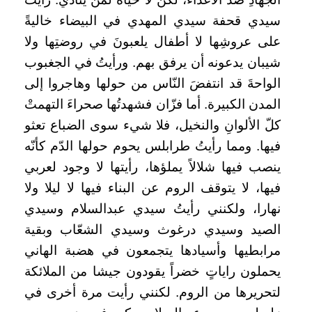
سيدي قحفة سيدي المهدي في البيضاء خاليةً
على عروشِها لا أطفال يلعبونَ في روضتِها ولا
شيبان يدعونه أن يرفق بهم. ورأيتُ في الجغبوب
الواحةَ قد انتفضَ النّاس من حولها وهاجروا إلى
المدن الكبيرة. أما فزّان فشهدتُها صحراءَ التهمتْ
كلّ الألوانِ والنخيل، فلا شيء سوى الضباع تعثو
فيها. ومما رأيتُ طرابلس يحوم حولها الدّم كأنّه
ينصب فيها شلالاً يملؤها، رأيتها لا وجود لعربي
فيها، لا يتوقف الروم عن البناء فيها لا ليلا ولا
نهارا، ولكنني رأيتُ سيدي عبدالسلام وسيدي
الصيد وسيدي درغوث وسيدي الشعّاب وبقية
مرابطيها وأسيادها يتجمعون في هضبة الهاني
يحملون راياتٍ خضراً يقودون جيشا من الملائكة
لتحريرها من الروم. لكنني رأيت مرة أخرى في