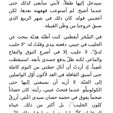
سيدخل إليها طفلاً، لأنني سأبقى كذلك حتى
عندما أشيخ. لم أستوعب قهقهته بعدها، لكن
أعجبني قوله. كان ذلك في شهر الربيع الذي
سبقَ خروجنا من وطَن القبيلة.
في السَّحَر أيقظني. كنت أظنّه هديّة يبحث عن
الحليب في جيبي. دفعته بيدي وقلتُ له: “لا حليب
لديَّ”، لا حليب إلا في أضرعِ النوق والنعاج
والماعز، لكنه ظلّ يدفع جسدي بأنفه. استيقظت
غَضِباً، إذ أردتُ أن أنال حصّتي من النوم كاملة
حتى أسبق القافلة في الغد لأكون أوّل الواصلين
إلى الجنّة. لا أريد أن يسبقني إليها حتى
الكولونيلّو. عندما فتحتُ عيني، رأيته: كان حصاناً
ضخماً يفوق في حجمه حصان سيدي اعْمَر، أزرقٌ
كلون الحليب
، بل أكثر من ذلك. عيناه
[*]
الزرقاوان كأنّهما لم تريا بشرا قبل ذلك. النُور