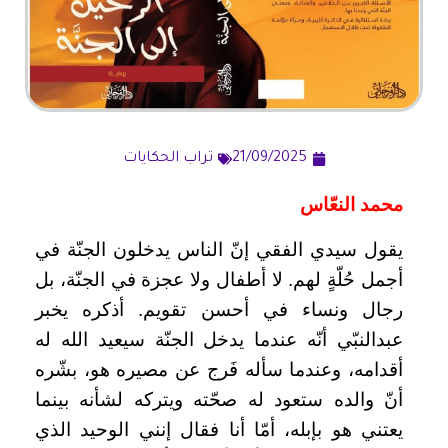
21/09/2025
تراب الحكايات
محمد النعّاس
يقول سيدي الفقي إنّ الناس يدخلون الجنّة في
أجمل حُلّةٍ لهم. لا أطفال ولا عجزة في الجنّة، بل
رجال ونساء في أحسن تقويم. أذكره يخبر
عبدالنبّي أنّه عندما يدخل الجنّة سيعيد الله له
أقدامه، وعندما سأله فَرج عن مصيره هو، بشّره
أنّ والده ستعود له صحّته ويتركه لشأنه بينما
يعتني هو بإبله، أمّا أنا فقال إنني الوحيد الذي