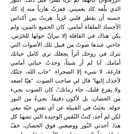
الذي يلّفه كاد يعميني. قفزتُ هارباً منه إذ كاد
حسنه أن يفطِر قلبي حُزناً. هربتُ بين أكداس
الأجساد الملقاة أمامي. كان الجميع نائمين، ولم
يكن هناك في القافلة إلا نيرانٌ حولها للحَرَس.
جاءني عندها صوتٌ من قبيل تلك الأصوات التي
تترك في روحك أثراً يجعلك ترى كامل حياتك
أمامك. أنا لم أر شيئاً، وجدتُ حياتي أمامي
فارغة، لا شيء إلا الصحراء. “جاب الله، جئتُك
لآخذك إليها” قال لي صاحب الصوت. “هيّا اصعد
ولا يفزع قلبك، جاء زمانك”، كان الصوت يجيء
من الحصان، بل لأكون دقيقاً، يجيءُ من النور
حوله. بحثتُ في القبيلة عن أي نفسٍ حيّة معي
لكن لم أجد، كنتُ النّفَس الوحيدة التي تشهدُ كل
هذا. أخذني النُور ووضعني فوق الحصان، خفّ