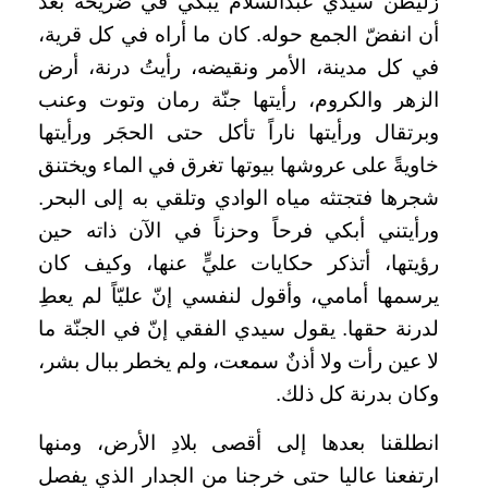
زليطن سيدي عبدالسلام يبكي في ضريحه بعد
أن انفضّ الجمع حوله. كان ما أراه في كل قرية،
في كل مدينة، الأمر ونقيضه، رأيتُ درنة، أرض
الزهر والكروم، رأيتها جنّة رمان وتوت وعنب
وبرتقال ورأيتها ناراً تأكل حتى الحجَر ورأيتها
خاويةً على عروشها بيوتها تغرق في الماء ويختنق
شجرها فتجتثه مياه الوادي وتلقي به إلى البحر.
ورأيتني أبكي فرحاً وحزناً في الآن ذاته حين
رؤيتها، أتذكر حكايات عليٍّ عنها، وكيف كان
يرسمها أمامي، وأقول لنفسي إنّ عليّاً لم يعطِ
لدرنة حقها. يقول سيدي الفقي إنّ في الجنّة ما
لا عين رأت ولا أذنٌ سمعت، ولم يخطر ببال بشر،
وكان بدرنة كل ذلك.
انطلقنا بعدها إلى أقصى بلادِ الأرض، ومنها
ارتفعنا عاليا حتى خرجنا من الجدار الذي يفصل