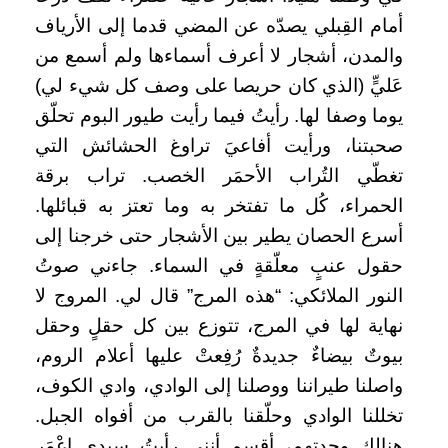
أمام القِبلي يصدّه عن المضي قدما إلى الأرياف
والمدن، أشجار لا أعرف أسماءها ولم أسمع من
عَليٍّ (الذي كان حريصا على وصف كل شيء لي)
يوما وصفا لها. رأيتُ فيما رأيت طيور البوم تحلّق
صحبتنا، ورأيت أفاعيَ تراوغ الحشائش التي
تغطّي التُراب الأحمَر الخصب. تراب برقة
الحمراء، كُل ما تفتخر به وما تعتز به قبائلها.
أسرع الحصان يطير بين الأشجار حتى خرجنا إلى
حقول عنبٍ معلّقةٍ في السماء. جاءني صوتُ
النور الملائكي: “هذه المرج” قال لي. المروج لا
نهاية لها في المرج، تتوزع بين كل حقلٍ وحقل
بيوتٌ بيضاءٌ جديدةٌ رُفِعتْ عليها أعلام الروم،
واصلنا طيراننا ووصلنا إلى الوادي، وادي الكوف،
تخللنا الوادي وحلّقنا بالقرب من أفواه الجبل.
هنالك وجدتهم، أقسم أنني رأيتُ سيدي اعْمَر