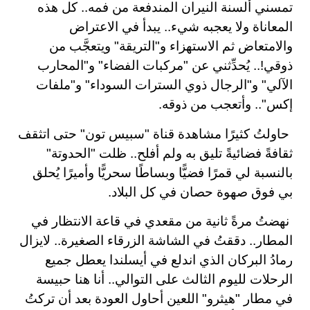
تمسني ألسنة النيران المندفعة من فمه.. كل هذه
المعاناة ولا يعجبه شيء.. يبدأ في الاعتراض
والامتعاض ثم الاستهزاء و"التريقة" ويتعجَّب من
ذوقي!.. يُحدِّثني عن "مركبات الفضاء" و"المحارب
الآلي" و"الرجال ذوي السترات السوداء" و"ملفات
إكس".. وأتعجب من ذوقه
.
حاولتُ كثيرًا مشاهدة قناة "سبيس تون" حتى اتثقف
ثقافةً فضائيةً تليق به ولم أفلح.. ظلت "الحدوتة"
بالنسبة لي قمرًا فضيًّا وبساطًا سحريًّا وأميرًا يُحلق
بي فوق صهوة حصان في كل البلاد
.
نهضتُ مرةً ثانية من مقعدي في قاعة الانتظار في
المطار.. دققتُ في الشاشة الزرقاء الصغيرة.. لايزال
رمادُ البركان الذي اندلع في أيسلندا يعطل جميع
الرحلات لليوم الثالث على التوالي.. أنا هنا حبيسة
في مطار "هيثرو" اللعين أحاول العودة بعد أن تركتُ