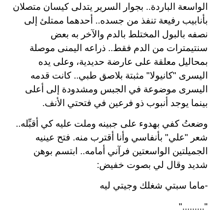
الواسعة الباردة.. بجوار السرير يتدلى كيسان متصلان
بأنابيب رفيعة تنفذ من جسده.. أحدهما ممتلئ إلى
نصفه بالبول المختلط بالدم والآخر به بعض
سنتيمترات من الدم فقط.. ذراعه اليمنى موصلة
بمحاليل معلقة على عارضة حديدية، وعلى يده
اليسرى "كانيولا" مثبتة بلاصق طبي.. كانت قدمه
اليسرى موضوعة في الجبس ومشدودة إلى أعلى
بينما يوجد أنبوب ذو فرعين في فتحتي الأنف
.
وضعتُ كفي بهدوء على جبينه وملت عليه كي أقبِّله..
شعر "علي" بأنفاسي وأنا أقترب منه. فتح عينيه
الجميلتين الواسعتين فرآني أمامه.. ابتسم بوهن
شديد وقال لي بصوت خفيض
:
-
ماما سبتي شغلك وجيتي ليه
"........."