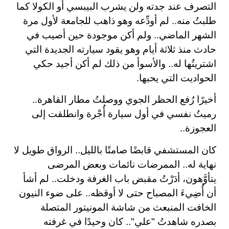
التصرف عند جدته ولن يشرب البيبسي أو الكولا كما
طلبتُ منه.. لم أودِّعه وهو ذاهب للجامعة لأول مرة
الشهر الماضي.. ولم أكن موجودة حين أصيب في
حادث منذ ثلاثة أيام وهو يقود سيارته الجديدة التي
اشتريتُها له.. والأسوأ من ذلك لم أكن أجيد حكي
الحواديت التي يحبها
.
أخيرًا رُفع الحظر الجوي ووصلتُ مطار القاهرة..
رميتُ نفسي في أول سيارة أُجْرة وانطلقت إلى
العجوزة
..
كان المستشفي قابضًا صامتًا بالليل.. الرواق طويل لا
نهاية له.. الممرضات نائمات وبعض المرضى
يتأوَّهون، أدَرْتُ مقبض باب الغرفة ودخلت.. لم أشأ
أن أُضِيءَ المصباح حتى لا أوقظه.. على ضوء النيون
الخافت المنبعث من شاشة المونيتور المتصلة
بصدره شاهدتُ "علي".. كان وحيدًا في غرفته