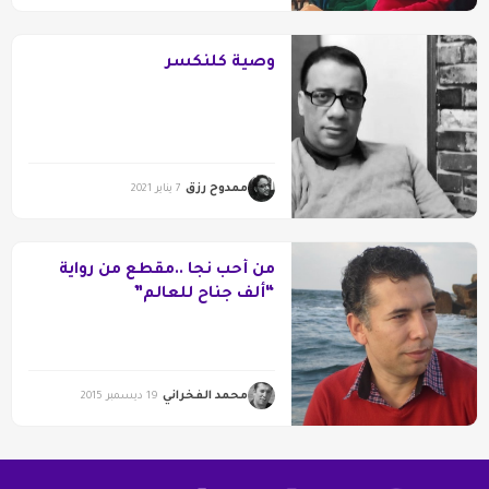
وصية كلنكسر
ممدوح رزق
7 يناير 2021
من أحب نجا ..مقطع من رواية
“ألف جناح للعالم”
محمد الفخراني
19 ديسمبر 2015