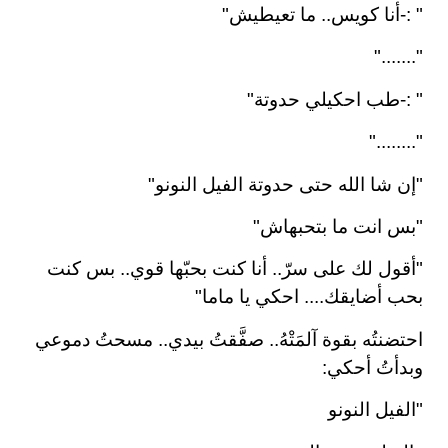
-: "
أنا كويس.. ما تعيطيش
"
"......."
-: "
طب احكيلي حدوتة
"
"........"
"
إن شا الله حتى حدوتة الفيل النونو
"
"
بس انت ما بتحبهاش
"
"أقول لك على سرّ.. أنا كنت بحبّها قوي.. بس كنت
بحب أضايقك.... احكي يا ماما
"
احتضنتُه بقوة آلمَتْهُ.. صفَّقتُ بيدي.. مسحتُ دموعي
وبدأتُ أحكي:
"
الفيل النونو