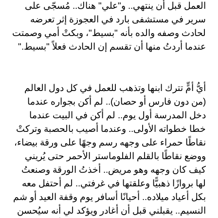
العمل قبل أن ينتهي.. و"علي" هناك.. مُسجّى على
سرير في مستشفى بارد في العجوزة إثر تعرضه
لحادث وصفه والده بأنه "بسيط"، وبكتْ أمي وصمتت
عندما أردتُ منها أن تقسم إن الحادث فعلاً "بسيط
".
أيُّ أمٍّ تترك ابنها وتذهب للعمل في كل دول العالم
(من دون فارس أو حصان).. لم أكن بجواره عندما
دخل المدرسة أول يوم.. لم أكن في البيت عندما
خطا خطواته الأولى.. وعندما أصيب بالحصبة وتركتْ
نقاطًا حمراء على وجهه رسم وجهًا على ورقة بيضاء،
ووضع نقاطًا بالقلم الفلوماستر الأحمر حتى يُريني
كيف كان وجهه وهو مريض.. أخذتُ الورقة وصنعتُ
لها بروازًا ذهبيًّا وعلقتها في غرفتي.. لم أحتفل معه
بكل أعياد ميلاده.. أحيانًا أسافر يوم وقفة العيد أو شم
النسيم.. يقبلني قبل أن أغادر ويؤكد لي أنه سيُحسن