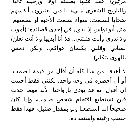
مرتين)، فقد قتلها بصمته أولاً، ورحيله ثانياً،
والتاريخ الشعري مليء بالذين يعتبرون أنفسهم
ضحايا للصمت، سواء لصمت الأحبة أو لصمتهم،
مثل أبو نواس إذ يقول في إحدى قصائده: (أموت
ولا تدري وأنت قتلتني.. فلا أنا أبديها ولا أنت تعلن/
لساني وقلبي يكتمان هواكم.. ولكن دمعي
بالهوى يتكلم).
لا أهدف من هذا كله أن أقلل من قيمة الصمت،
أو أن أحصره في وجه واحد، لكنني فقط أحببت
أن أقول إنه قد يودي بأرواحنا، لأنه مهما حدث
فلن نستطيع اقتحام شخص صامت، وإذا كان
صحيحاً إننا استطعنا ولو بمقدار ضئيل، فهذا فقط
حسب رغبته واستعداده.
………………..