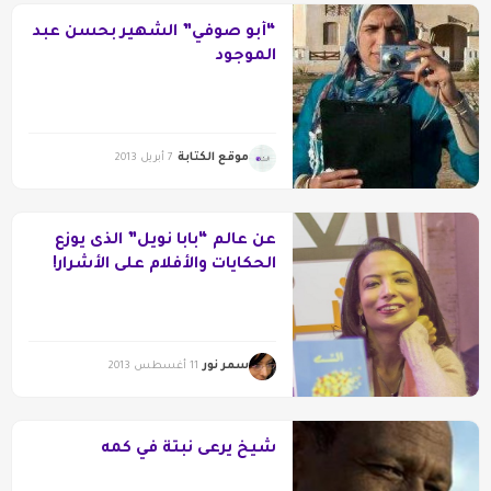
“أبو صوفي” الشهير بحسن عبد
الموجود
موقع الكتابة
7 أبريل 2013
عن عالم “بابا نويل” الذى يوزع
الحكايات والأفلام على الأشرار!
سمر نور
11 أغسطس 2013
شيخ يرعى نبتة في كمه