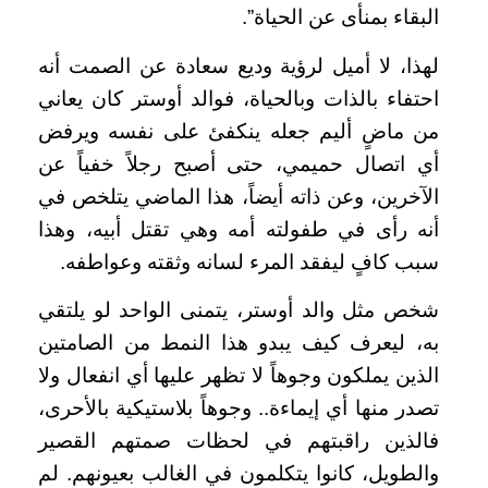
البقاء بمنأى عن الحياة”.
لهذا، لا أميل لرؤية وديع سعادة عن الصمت أنه
احتفاء بالذات وبالحياة، فوالد أوستر كان يعاني
من ماضٍ أليم جعله ينكفئ على نفسه ويرفض
أي اتصال حميمي، حتى أصبح رجلاً خفياً عن
الآخرين، وعن ذاته أيضاً، هذا الماضي يتلخص في
أنه رأى في طفولته أمه وهي تقتل أبيه، وهذا
سبب كافٍ ليفقد المرء لسانه وثقته وعواطفه.
شخص مثل والد أوستر، يتمنى الواحد لو يلتقي
به، ليعرف كيف يبدو هذا النمط من الصامتين
الذين يملكون وجوهاً لا تظهر عليها أي انفعال ولا
تصدر منها أي إيماءة.. وجوهاً بلاستيكية بالأحرى،
فالذين راقبتهم في لحظات صمتهم القصير
والطويل، كانوا يتكلمون في الغالب بعيونهم. لم