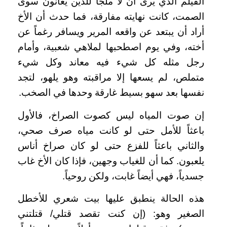
الفيلم الذي يرى أن لا ملجأ للذين يعانون سوى
الصمت، كانت نهايته مفارقة، فما حدث أن الأخ
أراد أن يبتعد عن واقعه المرير ويسافر رغماً عن
أخته، وفي يوم اصطحبها لملاهي شعبية، وأمام
رجل مثله كل شيء فيه معاند وكل شيء
متملص، لم يسعها إلا مراقبته وهو يلهو، لتجد
نفسها بعد سهو بسيط غارقة وحدها في الصخب.
إن صوت المياه ليس كصوت الصراخ، فالأول
باعثاً للأمل حتى لو كانت مياه صرف صحي،
والثاني باعثاً للفزع حتى لو كان صراخ أناس
يلعبون. كما أن للغياب وجهين، فإذا كان الأخ غاب
جسدياً، فهي أيضاً غابت، ولكن روحياً.
هذه الحالة ينطبق عليها بيت شعري للأخطل
الصغير وهو: (إن كنت تقصد قتلي/ قتلتني