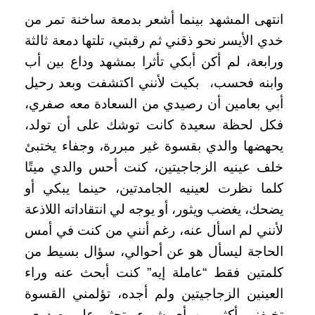
انتهى المشهد بينما أشعر بدمعة ساخنة تمر من
خدي الأيسر نحو ذقني ثم رقبتي، تلتها دمعة ثالثة
ورابعة، لم أكن أبكي تأثرا بمشهد وداع بين أب
وابنه فحسب، بكيت لأنني اكتشفت وبعد رحيل
أبي بعامين أن رصيدي من السعادة معه صفري،
فكل لحظة سعيدة كانت توشك على أن تولد،
يحهضها والدي بقسوة غير مبررة، وجفاء يختبئ
خلف عينيه الزجاجيتين، كنت أحس والدي ميتًا
كلما نظرت لعينيه الجامدتين، حينما يبكي أو
يضحك، يغضب ويثور، أو يوجه لي انتقاداته اللاذعة
لأنني لم اسأل عنه، رغم أنني من كنت في أمس
الحاجة ليسأل هو عن أحوالي، سؤال بسيط من
كلمتين فقط “عاملة إيه” كنت أبحث عنه وراء
العينين الزجاجيتين ولم أجده، تؤلمني القسوة
تخيفني أكثر من أي شيء، تجثم على صدري،