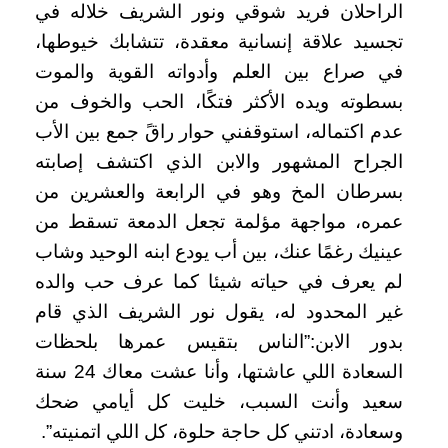
الراحلان فريد شوقي ونور الشريف خلاله في
تجسيد علاقة إنسانية معقدة، تتشابك خيوطها،
في صراع بين العلم وأدواته القوية والموت
بسطوته ويده الأكثر فتكًا، الحب والخوف من
عدم اكتماله، استوقفني حوار راقً جمع بين الأب
الجراح المشهور والابن الذي اكتشف إصابته
بسرطان المخ وهو في الرابعة والعشرين من
عمره، مواجهة مؤلمة تجعل الدمعة تسقط من
عينيك رغمًا عنك، بين أب يودع ابنه الوحيد وشاب
لم يعرف في حياته شيئا كما عرف حب والده
غير المحدود له، يقول نور الشريف الذي قام
بدور الابن:”الناس بتقيس عمرها بلحظات
السعادة اللي عاشتها، وأنا عشت معاك 24 سنة
سعيد وأنت السبب، خليت كل أيامي ضحك
وسعادة، ادتني كل حاجة حلوة، كل اللي اتمنيته”.