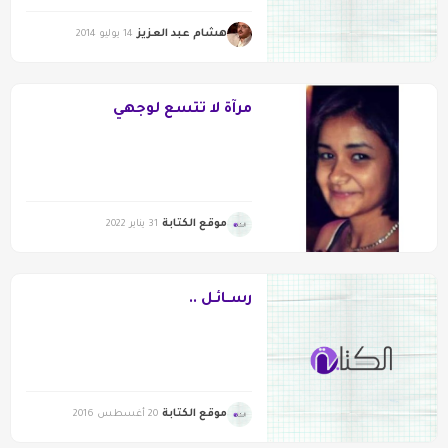
هشام عبد العزيز
14 يوليو 2014
مرآة لا تتسع لوجهي
موقع الكتابة
31 يناير 2022
رســائـل ..
موقع الكتابة
20 أغسطس 2016