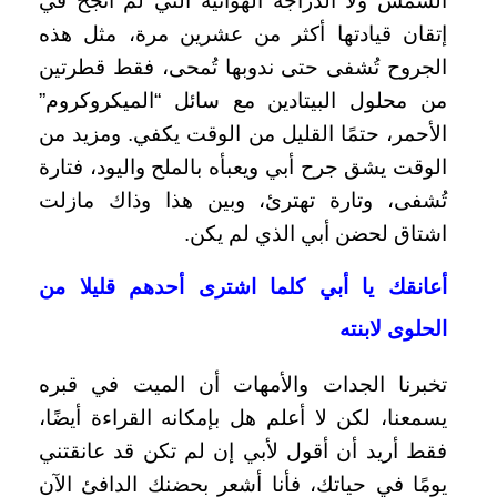
الشمس ولا الدراجة الهوائية التي لم أنجح في
إتقان قيادتها أكثر من عشرين مرة، مثل هذه
الجروح تُشفى حتى ندوبها تُمحى، فقط قطرتين
من محلول البيتادين مع سائل “الميكروكروم”
الأحمر، حتمًا القليل من الوقت يكفي.
ومزيد من
الوقت يشق جرح أبي ويعبأه بالملح واليود، فتارة
تُشفى، وتارة تهترئ، وبين هذا وذاك مازلت
اشتاق لحضن أبي الذي لم يكن.
أعانقك يا أبي كلما اشترى أحدهم قليلا من
الحلوى لابنته
تخبرنا الجدات والأمهات أن الميت في قبره
يسمعنا، لكن لا أعلم هل بإمكانه القراءة أيضًا،
فقط أريد أن أقول لأبي إن لم تكن قد عانقتني
يومًا في حياتك، فأنا أشعر بحضنك الدافئ الآن