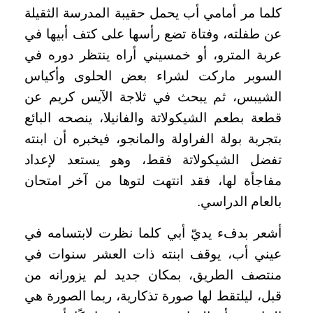
كلما مر أمامي أب يحمل حقيبة المدرسة الثقيلة
عن طفلته، وفتاة تضع رأسها على كتف أبيها في
عربة المترو، أو خمسيني أراه ينتظر دوره في
السوبر ماركت لشراء بعض الحلوى وأكياس
الشيبس، ثم يبحث في ثلاجة الآيس كريم عن
قطعة بطعم الشيكولاتة والفانيلا، ينصحه البائع
بتجربة بولة الفراولة والمانجو، فيخبره أن ابنته
تفضل الشيكولاتة فقط، وهو يستعد لإعداد
مفاجأة لها، فقد انتهت لتوها من آخر امتحان
بالعام الدراسي.
أشعر بدفء يديّ أبي كلما نظرت لابتسامه في
عيني أب، يوقف ابنته ذات العشر سنوات في
منتصف الطريق، بمكان جديد لم يزورانه من
قبل، ليلتقط لها صورة تذكارية، ربما الصورة هي