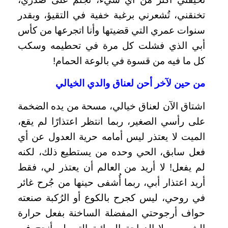
تخنقني، تُشعرني برغبة خفية في التقيؤ، وبقدر
سنوات عمري التي قضيتها وأنا اتجرعها من كأس
أبي الذي فشلت كل مرة في تحطيمه وسكب
كل ما فيه من قسوة في بالوعة الحمام!
من حين لآخر أحن لعناق والدي الخيالي
اشتاق الآن لعناق خيالي، مسحة من يده الضخمة
على رأسي الصغير، ربما انتظر اعتذارًا لم يقع،
الميت لا يعتذر ليس أمامه حرية العدول عن أي
فعل سابق، الحي وحده من يستطيع ذلك، لكنه
لم يفعل! لا أريد من العالم أن يعتذر لي، فقط
أريد اعتذار أبي، ربما أُشفى حينها من جُرح غائر
في روحي، ليس كجرح بالكوع أو الرُكبة صنعته
حواف أرجوحتي المفضلة الساخنة بفعل حرارة