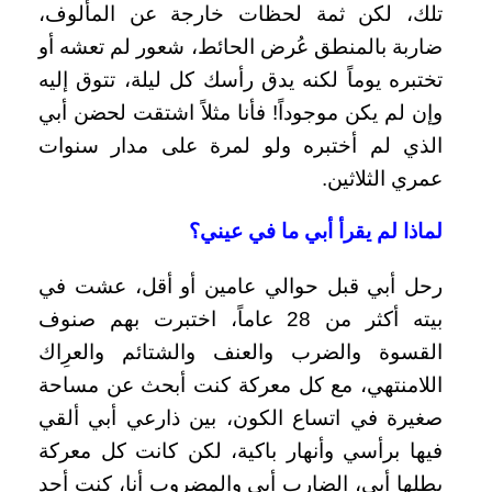
تلك، لكن ثمة لحظات خارجة عن المألوف،
ضاربة بالمنطق عُرض الحائط، شعور لم تعشه أو
تختبره يوماً لكنه يدق رأسك كل ليلة، تتوق إليه
وإن لم يكن موجوداً! فأنا مثلاً اشتقت لحضن أبي
الذي لم أختبره ولو لمرة على مدار سنوات
عمري الثلاثين.
لماذا لم يقرأ أبي ما في عيني؟
رحل أبي قبل حوالي عامين أو أقل، عشت في
بيته أكثر من 28 عاماً، اختبرت بهم صنوف
القسوة والضرب والعنف والشتائم والعرِاك
اللامنتهي، مع كل معركة كنت أبحث عن مساحة
صغيرة في اتساع الكون، بين ذارعي أبي ألقي
فيها برأسي وأنهار باكية، لكن كانت كل معركة
بطلها أبي، الضارب أبي والمضروب أنا، كنت أجد