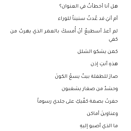
هل أنا أخطأتُ في العنوان؟
أم أنيَ قد عُدتُ سنيناً للوراء
لم أعدْ أسطيعُ أنْ أُمسكَ بالعمر الذي يهربُ من
كفي
كمن يشكو الشلل
هذهِ أنتِ إذن
صارَ للطفلة بيتٌ يسعُ الكونَ
وحشدٌ من صغار يشغبون
حفرتْ بصمة كفّيكِ على جلدي رسوماً
وعناوينَ أماكن
ما الذي أصبو إليهِ