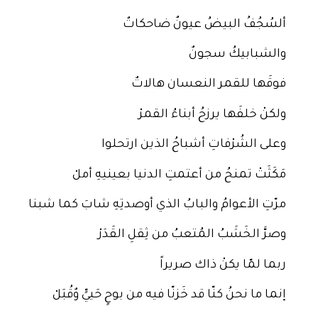
ألسُجُفُ البيضُ عيونٌ ضاحكاتٌ
والشبابيكُ سجونٌ
فوقَها للقمر النعسان هالاتٌ
ولكنْ خلفَها يرزحُ أبناءُ القمرْ
وعلى الشُرْفاتِ أشباحُ الذين ارتحلوا
مَكَثَتْ تمنحُ من أعتمتِ الدنيا بعينيهِ أملْ
مرّتِ الأعوامُ والبابُ الذي أوصدتِهِ شابَ كما شبنا
وصرَّ الخَشَبُ المُتعبُ من ثِقلِ القَدَرْ
ربما لمّا يكنْ ذاك صريراً
إنما ما نحنُ كنّا قد خَزنّا فيه من بوحٍ حَييٍّ وٌقُبَلْ