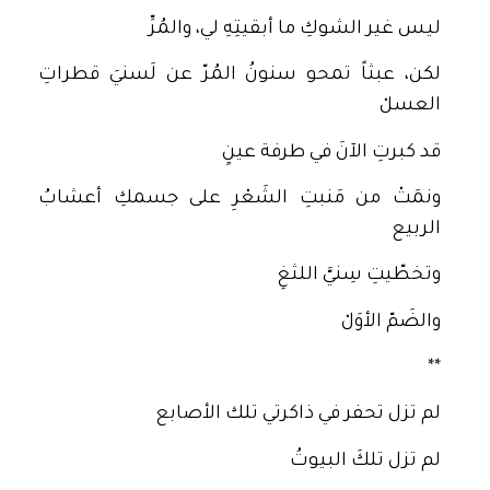
ليس غير الشوكِ ما أبقيتِهِ لي، والمُرِّ
لكن، عبثاً تمحو سنونُ المُرّ عن لَسنيَ قطراتِ
العسلْ
قد كبرتِ الآنَ في طرفة عينٍ
ونمَتْ من مَنبتِ الشَعْرِ على جسمكِ أعشابُ
الربيع
وتخطّيتِ سِنيَّ اللثغِ
والضَمّ الأوَلْ
**
لم تزل تحفر في ذاكرتي تلك الأصابع
لم تزل تلكَ البيوتُ