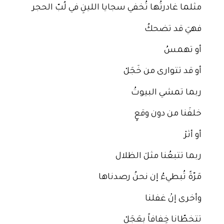
مثلما غادرتُها تُخفي سجايا اللينِ في لُبّ الحجر
فهيَ قد تضحكُ
أو تهمسُ
أو قد تتوارى من خَجَلْ
ربما تمشي البيوتُ
خلفَنا من دون وقعٍ
أو أثرْ
ربما تتبعُنا مثلَ الظلال
مَرّةً تُبطيءُ إن نحنُ رصدناها
وأخرى إنْ غفلنا
تتخطّانا خِفافاً بعَجَلْ