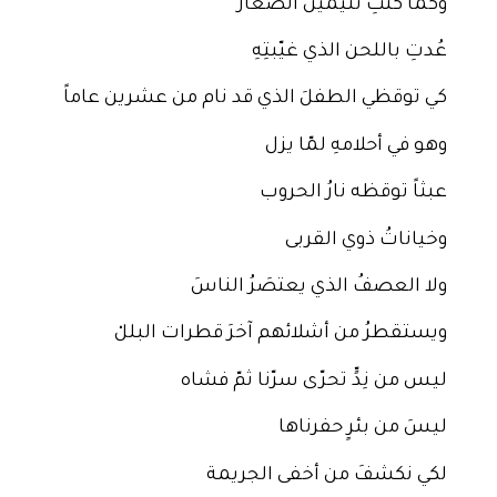
وكما كنتِ تُنيمينَ الصغار
عُدتِ باللحن الذي غيّبتِهِ
كي توقظي الطفلَ الذي قد نام من عشرين عاماً
وهو في أحلامهِ لمّا يزل
عبثاً توقظه نارُ الحروب
وخياناتُ ذوي القربى
ولا العصفُ الذي يعتصَرُ الناسَ
ويستقطرُ من أشلائهم آخرَ قطرات البللْ
ليس من نِدٍّ تحرّى سرّنا ثمّ فشاه
ليسَ من بئرٍ حفرناها
لكي نكشفَ من أخفى الجريمة