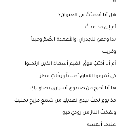
**
هل أنا أخطأتُ في العنوان؟
أم إنيَ مذ عدتُ
بدا وجهيَ للجدرانِ، والأعمدة الصُمّ وحيداً
ومُريب
أم أنا أكتبُ فوقَ الغيم أسماءَ الذين ارتحلوا
كي يُمرعوا الآفاقَ أطياباً وزخّاتِ مطرْ
ها أنا أخرج من صندوق أسراري تصاويركِ
مذ يومِ نحتُّ بيدي نهديكِ من شمعٍ مزيجٍ بحليبْ
ونفختُ النارَ من روحيَ فيهِ
عندما ألمسه