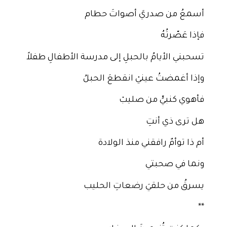
أسمعُ من صدريَ أصواتَ حطام
فإذا عَصّرتُهُ
تسحبني الأيامُ بالحبلِ إلى مدرسة الأطفالِ طفلاً
وإذا أغمضتُ عينيْ انقطعَ الحبلُ
فأهوي كنبيٍّ من صليبْ
هل ترى ذي أنتِ
أم ذا توأمٌ رافقني منذ الولادة
ونما في صحبتي
يسرقُ من حلقيَ رضعاتِ الحليب
**