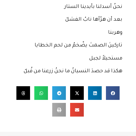
نحنُ أسدلنا بأيدينا الستار
بعد أن هرّأها نابُ الفشلْ
وهربنا
تاركينَ الصمتَ يضّخمُ من لحم الخطايا
مستحيلاً لجبل
هكذا قد حصدَ النسيانُ ما نحنُ زرعنا من قُبلْ