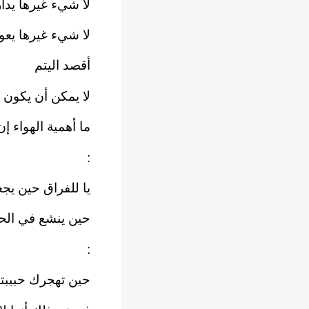
لا شيء غيرها يدار
لا شيء غيرها يع
أقصد اليتم
لا يمكن أن يكون 
ما أهمية الهواء إ
:
يا للفراق حين يجع
حين ينشع في الح
:
حين تهجرك حبيبتك