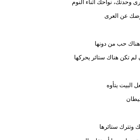
ى وحدتك، نواحك أثناء النوم
وضك عن العرى
هناك حب من دونها
ن لم تكن هناك ستائر يحركها
ل البيت يتأوه
يطان
 وتترك ستائرها