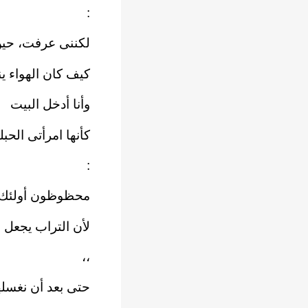
:
لكننى عرفت، حي
كيف كان الهواء ي
وأنا أدخل البيت
كأنها امرأتى الح
:
محظوظون أولئك الذ
لأن التراب يجعل م
،،
حتى بعد أن نغسله