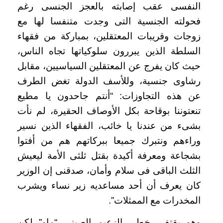
النفسى عقب إصابته بالعجز الجنسى رغم
فحولته الجنسية التى وجدت متنفسا لها مع
زوجات وقريبات المعتقلين، بمباركة من فقهاء
السلطة الذين يبررون سلوكياتها تجاه الناس،
حيث كان يفرج عن المعتقلين السياسيين، مقابل
رشاوى جنسية، وللأسف الدولة تغض الطرف
عن هذه التجاوزات: “أنتم جاحدون يا مطيع
تنعتوننا بوقاحة بكل الأوصاف الحقيرة، لم نأت
بشىء من عندنا يا خائب، الفقهاء الذين نسير
وراءهم ونتبرك جميعا ببركاتهم هم من أفتوا
بشجاعة ومعرفة أكيدة بقتل ثلثى الأمة ليعيش
الثلث الباقى فى سلام وأمان، صدقنى إن الوزير
كان يعرف أن أحد مساعديه زير نساء ويشرب
المخدرات مع الممثلات”.
وهو يقتفى خطى الزعيم الصينى “ماو” لكن