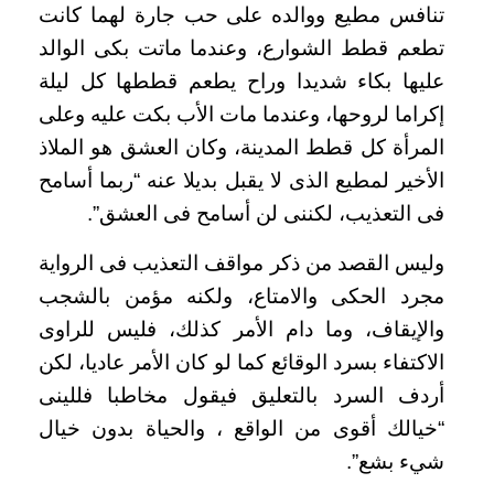
تنافس مطيع ووالده على حب جارة لهما كانت
تطعم قطط الشوارع، وعندما ماتت بكى الوالد
عليها بكاء شديدا وراح يطعم قططها كل ليلة
إكراما لروحها، وعندما مات الأب بكت عليه وعلى
المرأة كل قطط المدينة، وكان العشق هو الملاذ
الأخير لمطيع الذى لا يقبل بديلا عنه “ربما أسامح
فى التعذيب، لكننى لن أسامح فى العشق”.
وليس القصد من ذكر مواقف التعذيب فى الرواية
مجرد الحكى والامتاع، ولكنه مؤمن بالشجب
والإيقاف، وما دام الأمر كذلك، فليس للراوى
الاكتفاء بسرد الوقائع كما لو كان الأمر عاديا، لكن
أردف السرد بالتعليق فيقول مخاطبا فللينى
“خيالك أقوى من الواقع ، والحياة بدون خيال
شيء بشع”.