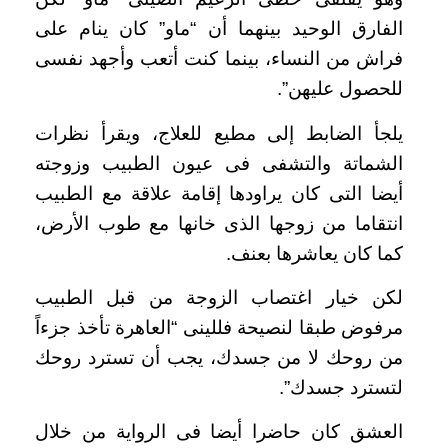
الفارق الوحيد بينهما أن “ماو” كان ينام على
فراش من النساء، بينما كنت أتعب وأجهد نفسى
للحصول عليهن”.
يلجأ الضابط إلى مطيع للعلاج، ويقرأ نظرات
الشماتة والتشفى فى عيون الطبيب وزوجته
أيضا التى كان يراودها إقامة علاقة مع الطبيب
انتقاما من زوجها الذى خانها مع طوب الأرض،
كما كان يعاشرها بعنف.
لكن خيار اغتصاب الزوجة من قبل الطبيب
مرفوض طبقا لنصيحة فللينى “العاهرة تأخذ جزءاً
من روحك لا من جسدك، يجب أن تسترد روحك
لتسترد جسدك”.
العشق كان حاضرا أيضا فى الرواية من خلال