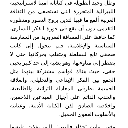
وظل وحيد الطويلة فى كتاباته أميناً لاستراتيجيته
الليبرالية المتحررة التى تستصفى من الثقافة
الغربية ألمع ما فيها لتدين بروح التطور ومنظوره
التقدمى دون أن يقع فى فورة الفكر اليسارى،
كما حافظ على المسافة الضرورية من الممارسة
السياسية والإعلامية، فلم يتحول إلى كاتب
صحفى تابع للسلطة ومتقلب بحركاتها حتى لا
يضطر إلى مناوءتها، وهو يشبه إلى حد كبير يحيى
حقى، حيث هناك قواسم مشتركة بينهما مثل
الجمع بين الفكر الإبداعى والتحليلى، والعلاقة
الحميمة بطرفى المعادلة التراثية والطليعية،
والحدب الدائم على أجيال المبدعين اللاحقين،
وإخلاصه الصادق لفن الكتابة الأدبية، وعنايته
بالأسلوب العفوى الجميل.
وفى روايته “حذاء فللينى”، التى نفذت طبعتها