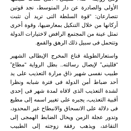
الأولى والصادرة عن دار المتوسط، نجد قوتين
تتصارعان: “قوة السلطة التى تريد أن تثبت
أركانها من خلال التنكيل بمعارضيها، وقوة أخرى
تمثل عينة من المجتمع الرافض لاختيارات الدولة
وتتحمل فى سبيل ذلك الرهق والقمع.
واستعارالطويلة قناع المخرج الإيطالى الشهير
“فللينى” لإيصال رسالته.. بطل الرواية “مطاع”
طبيب نفسى شهير ذاق مرارة التعذيب على يد
أحد ضباط أمن الدولة فى فترة شبابه ونظرا
لشدة التعذيب الذى لاقاه لمدة شهر فى إحدى
أقبية التعذيب، يجبره على تغيير اسمه إلى مطيع
فى دلالة على الانسحاق والانبطاح غير المحدود،
وتدور عجلة الزمن ويحال الضابط الهمجى إلى
التقاعد، ويذهب رفقة زوجته إلى الطبيب