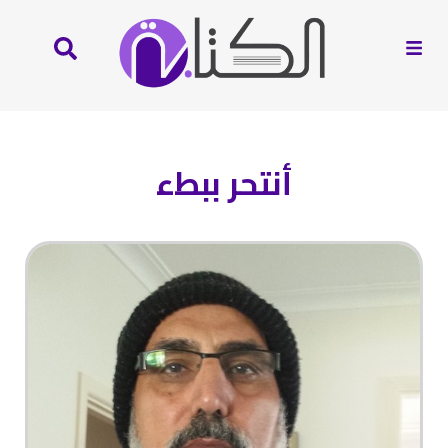
أنتحر ببطء