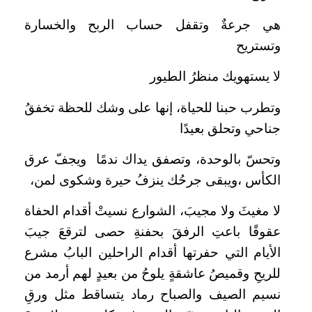
هي جرعةٌ وتقفل حساب الربح والخسارة
وتستريح
لا يستهويك منظرُ الطيور
وتطرب حبنا للحياة، إنها على وشك للحظة تخفقُ
جناحي وتحلق بعيدًا
وتحسّ بالوحدة، وتصفق يداك ندمًا ويجفّ عرق
الكأس ،ويبقى جرحُك ينزفُ حيرة وشكوى لمن،
لا مغيثَ ولا مجيبَ، الشوارع نسيتْ أقدام الحفاة
عقوقًا باعتِ الرفقَ بحفنةِ حصى لترقعَ جيبَ
الأيام التي حفرتها أقدام الراحلين البابُ مشرع
للريحِ وقميصُ عاشقةٍ يلوحُ من بعيدٍ لهم أرمد من
نسيم الصيف والصباح رماد يتساقط مثل ورقِ