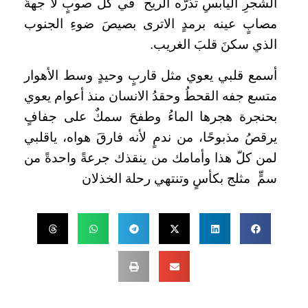
الشجرِ اليابسِ تذرّه الريح في كل صوبٍ لا جهةَ
مصابٍ عينه برمدٍ الاترى بصيصَ ضوءِ الجنوب
الذي سكنَ قلبَ الغريب.
أسمع قلبي يعوي مثل قاربٍ وحيدٍ وسط الأهوار
متسع جفه القحطُ وحقدُ الانسان منذ أعوام يعوي
بحنجرة هجرها الماءُ وطفحَ سمكٌ على جفافٍ
يرقصُ مذبوحًا، من ندمٍ لأنه فارقَ هواه، ياقلبي
لمن كلّ هذا وأمامك من ينقذك جرعةً واحدةً من
سمٍّ مثلج بكأسٍ وتنتهي رحلة الخذلان