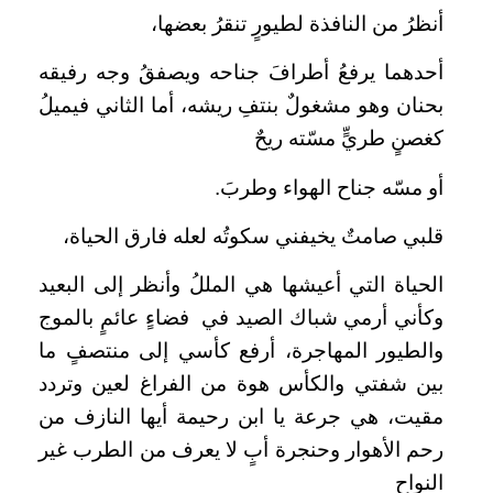
أنظرُ من النافذة لطيورٍ تنقرُ بعضها،
أحدهما يرفعُ أطرافَ جناحه ويصفقُ وجه رفيقه
بحنان وهو مشغولٌ بنتفِ ريشه، أما الثاني فيميلُ
كغصنٍ طريٍّ مسّته ريحٌ
أو مسّه جناح الهواء وطربَ.
قلبي صامتٌ يخيفني سكوتُه لعله فارق الحياة،
الحياة التي أعيشها هي المللُ وأنظر إلى البعيد
وكأني أرمي شباك الصيد في فضاءٍ عائمٍ بالموج
والطيور المهاجرة، أرفع كأسي إلى منتصفٍ ما
بين شفتي والكأس هوة من الفراغ لعين وتردد
مقيت، هي جرعة يا ابن رحيمة أيها النازف من
رحم الأهوار وحنجرة أبٍ لا يعرف من الطرب غير
النواح