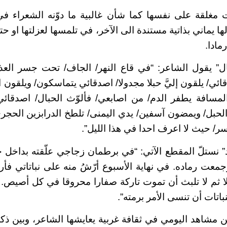
ت مغلقة على نفسها كما شأن غالبية ما دوّنه الشعراء في
لها يماني بذاتية مستندة الى الآخر، في تلمسها لعزلتها او حت
ادا.
ل” يقول الشاعر: “في قاع النهر/ الجاف/ تحت جسر العذر
ئي/ يلقون إليَّ حبلا مجدولا/ اصدقائي يتماسكون/ ويلقون 
مسافة يطفر الدم/ من اصابعي/ فألوّث الحبال/ اصدقائي 
الحبل/ ويمضون آسفين/ يدي اليمنى/ تلطخ الدرابزين الح
سر/ حيث لا اعرف احدا في هذا الليل”.
 نستلّ المقطع الآتي: “في برطمان زجاجي علّقته بداخل 
ت رماده. في نهاية الأسبوع أرّشُ منه على نباتاتي فأراه
لا ثم لا تلبث أن تموت تاركة صفارا محروقا في كل أصيص. آ
اتات أن تنسى الأمر برمته”.
ن مشاهد اليومي في ثقافة غربية يعايشها الشاعر، وبين ذكر