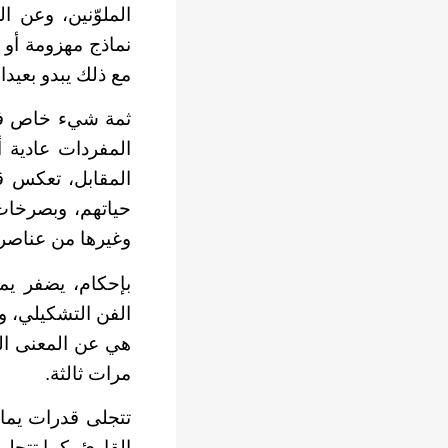
الملوّنين، وعن 
نماذج مهزومة أو 
مع ذلك يبدو بعيدا
ثمة شيء خاص في 
المفردات عادية أح
المقابل، تعكس ق
حياتهم، وبصرخات 
وغيرها من عناصر ا
بإحكام، يضفر يم
الفن التشكيلي، وا
هي عن المعنى الع
مرات ثالثة.
تتجلى قدرات يما
القارئ، كما تتجلى