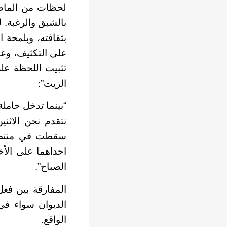
لحظات من الماضي
بالشبق والرغبة. 
بثقافته، وبلمحة 
على التكثيف، وع
تثبيت اللحظة على
الزيت”:
“بينما تدخل حاملة
نتقدم نحن الاثن
سقطت في منتصف ا
احداهما على الأ
الصباح”.
المفارقة بين فعل 
الديوان سواء في
الواقع.