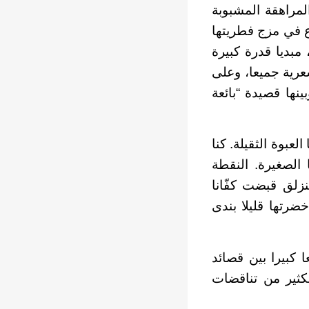
مراهقة المشبوبة
ع في مزج فطريتها
مبديا قدرة كبيرة
عرية جميعا، وعلى
نها قصيدة “بائعة
لعبوة الثقيلة. كنا
الصغيرة. النقطة
زلق قبضت كفّانا
رتها قليلا بندى
ا كبيرا بين قصائد
كثير من تناقضات