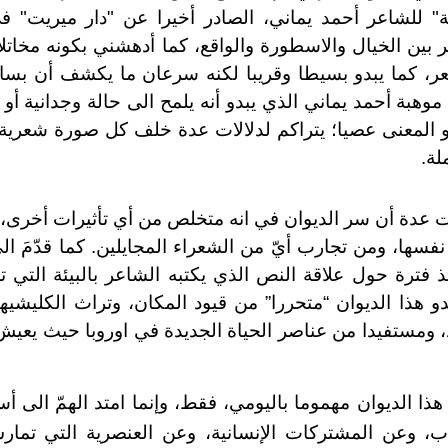
" للشاعر أحمد يماني، الصادر أخيرا عن "دار ميريت" في
 بين الخيال والاسطورة والواقع، كما أدهشني بكونه مخاتلا. 
ر، كما يبدو بسيطا وقريبا لكنه سرعان ما يكشف أن بسا
هبة أحمد يماني الذي يبدو أنه يلمح الى حالة وجدانية أو
 المعنى عصيا؛ يتراكم لدلالات عدة خلف كل صورة شعرية 
لة.
 عدة أن سر الديوان في انه متخلص من أي تأثيرات أخرى، وب
فسها، ومن تجارب أيّ من الشعراء المجايلين. كما قدّمَ اليَّ
 فترة حول علاقة النص الذي يكتبه الشاعر بالبيئة التي تح
بدو هذا الديوان “متحررا” من قيود المكان، وتراث الكليشي
د، ومستفيدا من عناصر الحياة الجديدة في اوروبا حيث يعيش
ذا الديوان مهموما باليومي، فقط، وإنما امتد الهمّ الى أس
ب، وعن المشتركات الإنسانية، وعن العنصرية التي تما