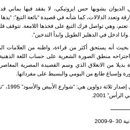
ديوان يشوبها حس ايروتيكي، لا يفقد فيها يماني قدر
قة وتعدد الدلالات، كما شأنه في قصيدة “بائعة التبغ”: “يدها
تعتم، وهي تواصل فرك التبغ على فخذها اللامعة. تتوقف قلي
وانا ادخل في الدهليز الطويل وابدأ التدخين”.
 بحيث أنه يستحق أكثر من قراءة، واظنه من العلامات ال
 باجتراحه منطق الصورة الشعرية على حساب اللغة الذهنية
 بديلا من الانغلاق الذي وسم القصيدة المصرية المعاص
رة وإسباغ طابع من اليومي والبسيط على مفرداتها.
سبق لأحمد يما
ـــــــــــ
-2009