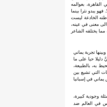
 القاهرة، بعوالمه
فهو يبدو نثرا بينما
طته الخادعة ليست
 الى معنى في عينه،
مما يختلقه الشاعر
ينها تجربة يماني
 دليلا حيا على ما
يط به، بالطبيعة،
هات التي تشيع بين
 يماني في إسبانيا
ئلة وجودية كبيرة،
رس في العالم ضد