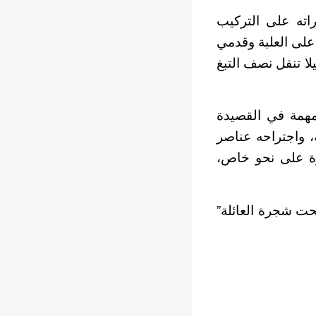
اته على التركيب
 على العلبة وقدمي
لا تنقل نصف التبغ
مهمة في القصيدة
، واجتراحه عناصر
رة على نحو خاص،
ني إصدار ثلاثة دواوين هي: “شوارع الأبيض والأسود” 1995، “تحت شجرة العائلة”