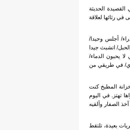
 القصيدة الحديثة
ى في رثائها لعلاقة
اء/ أجلس وحيدا/
الحبل/ اتشبث جيدا
لا يحبون الدماء/
جري/ في طريقي من
خزانة المطبخ كنت
ا تهتز. في اليوم
خذ الصفار وألقيه
يات بعيدة، تلتقط