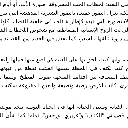
 البعيد: لحظات الحب المسروقة، صورة الأب، أو أيام ال
لكنه يغزل الصور جميعا، بالصور الشعرية المدهشة التي يبر
الأسطورة التي تبدو كإطار شفاف في خلفية القصائد كلها، 
لى بث الروح الإنسانية المتعاطفة مع شخوص اللحظات الش
 ذروة تألقها بالشعر، كما يفعل في العديد من القصائد وبي
 عبواتها كنت ألحق بها على العتبة كي اضع عنها حملها رافعا ا
ين كتفا بكتف في اللحظة نفسها انفلتت نقطة من عبوتها 
لمسافة بين اقدامنا المتجهة صوب المطبخ. وبينما نن
خرى. كانت الأرض رطبة ونظيفة والعين المفزوعة سكنت خض
الكتابة ومعنى الحياة، أنها في الحياة اليومية تتخذ موضع
 قصيدتي “الكتاب” و”عزيزي بورخس”، تماما كما شأن ال