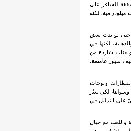
شفقة الشاعر على
 ميلودرامية. لكنه
 حتى لو بدت بعض
الذهنية، لكنها في
ولفتات شاردة من
رفيف طيور غامضة،
 القطارات ولوحات
 وسواها، لكي تعبّر
ّ على التدليل في
 واللعب مع خيال
 القصائد؛ فتسترعي