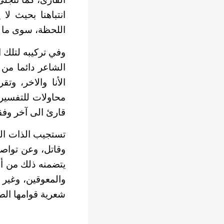
انتباهنا بحيث ل
اللحظة، سوى ما يد
وفي تركيبه لتلك ا
الشاعر دائما من 
الأنا والاخر، و
محاولات للتفسير 
قارئ الى آخر وفقا
تستجيب الذات الف
وقاتل، وعن تواصل 
يتضمنه ذلك من أس
والمعوقين، وغير 
شعرية قوامها الص