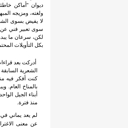
ديوان "أماكن خاطئة
ولغته، ومزيجه المبهر
لا يفيض بسوى الشع
سوى تعبير فني عن مو
لكن، سرعان ما يبدو
بكل التأويلات المحتم
أدركت بعد قراءات
الشعرية السابقة ن
كنت أفكر فيه منذ
بالمناخ العام. وي
أبناء الجيل الواح
منذ فترة.
لم يعد يماني في ه
عن معنى الاغترا