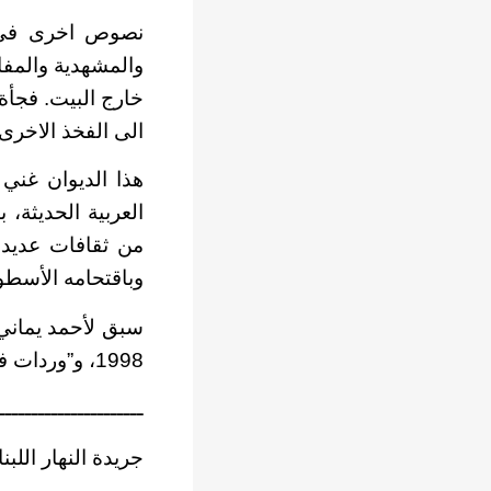
نصوص اخرى في ال
والمشهدية والمفار
خارج البيت. فجأة 
الى الفخذ الاخرى 
هذا الديوان غني
العربية الحديثة،
من ثقافات عديدة
وباقتحامه الأسطو
1998، و”وردات في الرأس” 2001.
ــــــــــــــــــــــ
جريدة النهار اللبنانية 30 -9