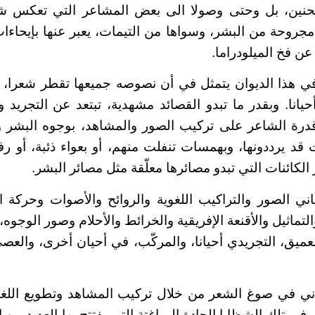
الحنين، بل وحتى وصولا الى بعض المشاعر التي تعكس 
مجروحة من البشر، وسواها من التيمات، يعبر عنها بإيحاءات
 عن فخ الميلودراما.
هذا الديوان يتمثل في أن نصوصه جميعها تقطر شعرا،
يانا. وبقدر ما تبدو القصائد مشهدية، تبتعد عن التجريد و
درة الشاعر على تركيب الصور والمشاهد، بوجوه البشر 
قد يرددونها، وبهمسات تنفلت منهم، أو بعواء ذئبة، أو 
لكائنات التي تبدو مصائرها معلّقة مثل مصائر البشر.
اني الصور والتراكيب اللغوية والروائح والأصوات وحركة
لتماثيل والأقنعة الإفريقية والخرائط والأحلام وصور الوجوه،
ميق، التجريدي أحيانا، والمركّب، في أحيان أخرى، والعصي
ني في صوغ الشعر من خلال تركيب المشاهد وتطويع اللغة
 في تلك الشظايا الحادة المباغتة التي يفتتح بها العديد من