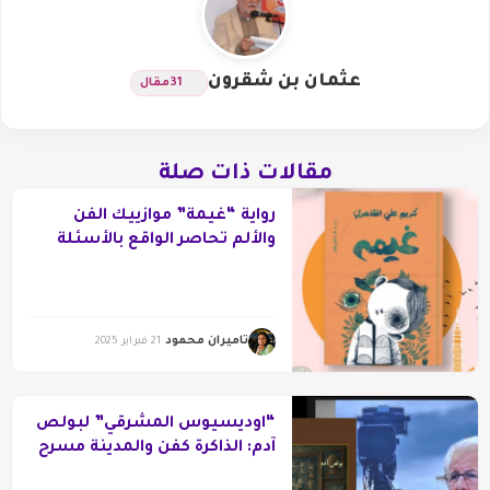
عثمان بن شقرون
31
مقال
مقالات ذات صلة
رواية “غيمة” موازييك الفن
والألم تحاصر الواقع بالأسئلة
تاميران محمود
21 فبراير 2025
“اوديسيوس المشرقي” لبولص
آدم: الذاكرة كفن والمدينة مسرح
لتجسيد الوجود والغياب