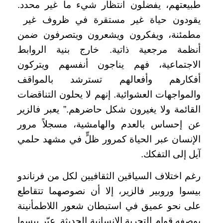
طبيعتهم، يفضلون انتظار شيء ما غير محدد.
يقودون حياة غير مستقرة في ظروف غير
مطمئنة، ويفكرون ويشعرون ويتصرفون ضمن
أنظمة مرجعية ذاتية. خارج بنية الروابط
الاجتماعية، فهم يناجون أنفسهم ويتركون
أفكارهم وأفعالهم تسترشد بالمواقف
والمواجهات العشوائية. إنهم لا يحلون التناقضات
القائمة ولا يغيرون شكل حاضرهم.” يعبر فالزير
عن إحساس بالعدم والهامشية، مسجلاً مرور
الإنسان عبر الحياة كمرور ظلٍّ في مشهد حلمي
آيل إلى التفكك.
رغم اختلاف السياقين الثقافيين لكل من فرناندو
بيسوا وروبير فالزير، إلا أن نصوصهما تتقاطع
على نحو عميق في استبطان شعور اللاطمأنينة
بوصفه قوام التجربة الإنسانية الحديثة. عبّر بيسوا