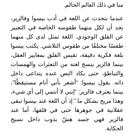
منا في ذلك العالم الحالم.
عندما نتحدث عن اللغة في أدب بيسوا وفالزير،
نجد أن لكل منهما طقوسه الخاصة في التعبير
عن القلق الوجودي. اللغة تمثل لدى كل منهما
طقسًا مختلفًا من طقوس التلاشي. يكتب بيسوا
بلغة فكرية دقيقة، تقيس القلق بمعايير العقل،
بينما فالزير ينسج لغته من التعثرات والهمسات
والتباطؤ، حتى يكاد النص عنده يتداعى داخل
ذاته. يقول بيسوا: “أشعر بأني أنام مستيقظًا”،
بينما يعترف فالزير: “إنني لا أنتمي إلى أي شيء،
وهذا مريح بشكل ما.” إذ أن اللغة عند بيسوا تبقى
عقلانية في جوهرها حتى في قلقها، أما عند
فالزير فهي جسد هشّ يذوب داخل نسيج
الحكاية.