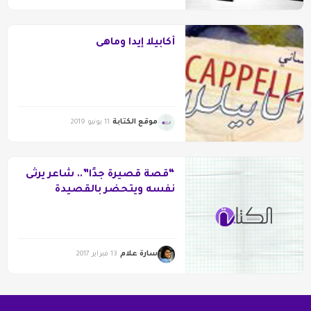
أكابيلا إيدا وماهى
موقع الكتابة
11 يونيو 2019
“قصة قصيرة جدًا”.. شاعر يرثى
نفسه ويتحضر بالقصيدة
للغياب
سارة علام
13 فبراير 2017