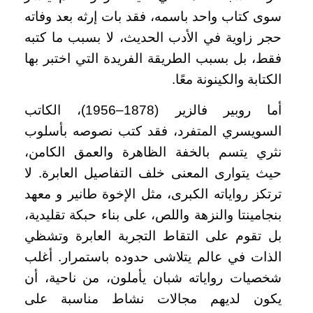
سوى كتاب واحد باسمه، فقد بات إرثه بعد وفاته
حجر زاوية في الأدب الحديث، لا بسبب ما كتبه
فقط، بل بسبب الطريقة الفريدة التي اختبر بها
الكتابة والكينونة معًا.
أما روبير فالزير (1878–1956)، الكاتب
السويسري المتفرد، فقد كتب نصوصه بأسلوب
نثري يتسم بالخفة الظاهرة والعمق الكامن،
حيث يتوارى المعنى خلف التفاصيل العابرة. لا
ترتكز رواياته الكبرى، مثل الإخوة طانير و معهد
بنجامينتا والنزهة واللص، على بناء حبكة تقليدية،
بل تقوم على التقاط التجربة العابرة وتشظي
الذات في عالم يتلاشى حدوده باستمرار. أغلب
شخصيات رواياته شبان يأملون، من ناحية، أن
يكون لديهم مجالات نشاط مناسبة على