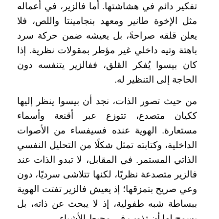
تفكير دائم في هشاشتها. أما فالزير، في أعماله
مثل الإخوة طانير ومعهد بنجامينتا واللص، فلا
يعلن قلقه صراحةً، بل يعيشه ضمن حركة سرد
باهتة وتيه داخلي غير مؤطر بمقولات نظرية. إذا
كان بيسوا يُفكر القلق، ففالزير يتنفسه دون
الحاجة إلى التنظير له.
من حيث تصور الذات، نجد أن بيسوا ينظر إليها
ككيان متصدع، تتوزع عبر أقنعة وأسماء
مستعارة. الهوية عنده فسيفساء من الأصوات
الداخلية، وكتابته تمثل شكلًا من التحليل النفسي
الذاتي المستمر. في المقابل، لا تبدو الذات عند
فالزير متصدعة نظريًا، لكنها تتلاشى سرديًا، دون
وعي صريح بتمزقها؛ إذ يعيش فالزير تفتت الهوية
ببساطة شبه طفولية، إذ لا يبحث عن ذاته، بل
يسمح لها أن تذوب في محيط الأشياء.