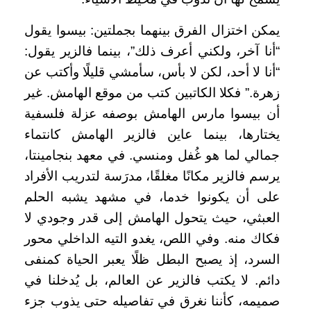
يمكن اختزال الفرق بينهما بجملتين: بيسوا يقول
“أنا آخر، ولكني أعرف ذلك”، بينما فالزير يقول:
“أنا لا أحد، لكن لا بأس، سأمشي قليلًا وأكتب عن
زهرة.” فكلا الكاتبين كتب من موقع الهامش. غير
أن بيسوا مارس الهامش بوصفه عزلة فلسفية
يختارها، بينما عاين فالزير الهامش كانتماء
جمالي لما هو غُفل ومنسي. في معهد بنجامينتا،
يرسم فالزير مكانًا مغلقًا، مدرَسة لتدريب الأفراد
على أن يكونوا خدما، في مشهد يشبه الحلم
العبثي، حيث يتحول الهامش إلى قدر وجودي لا
فكاك منه. وفي اللص، يغدو التيه الداخلي محور
السرد، إذ يصبح البطل ظلًا يعبر الحياة كمنفى
دائم. لا يكتب فالزير عن العالم، بل يُدخلنا في
صميمه، كأننا نغرق في تفاصيله حتى يذوب جزء