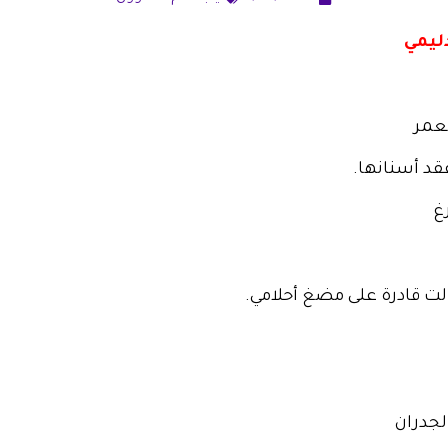
ليمي
عمر
قد أسنانها.
غ
الت قادرة على مضغ أحلامي.
لجدران