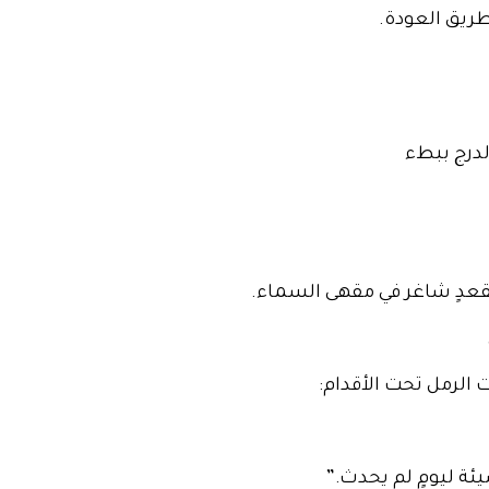
ريق العودة.
رج ببطء
عدٍ شاغر في مقهى السماء.
الرمل تحت الأقدام:
ئة ليومٍ لم يحدث.”