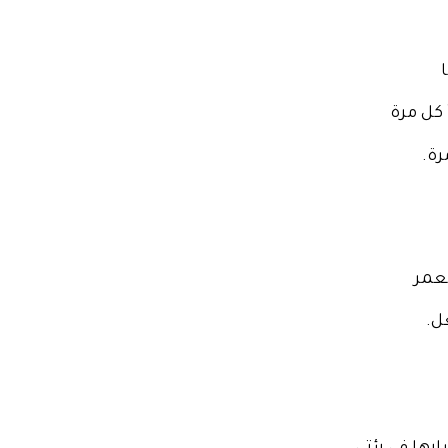
 كل مرة
رة.
عمر
ل.