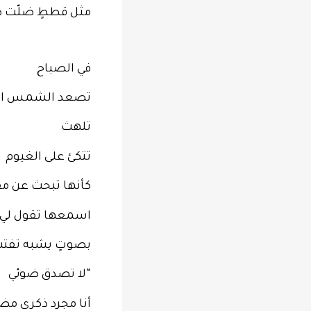
مثل قططٍ ضلّت ط
في الصباح
تصعد الشمس الد
تلهث
تتكئ على الغيوم
كأنها تبحث عن مق
اسمعها تقول لي
بصوتٍ يشبه تفتت 
“لا تصدق ضوئي
أنا مجرد ذكرى مضي