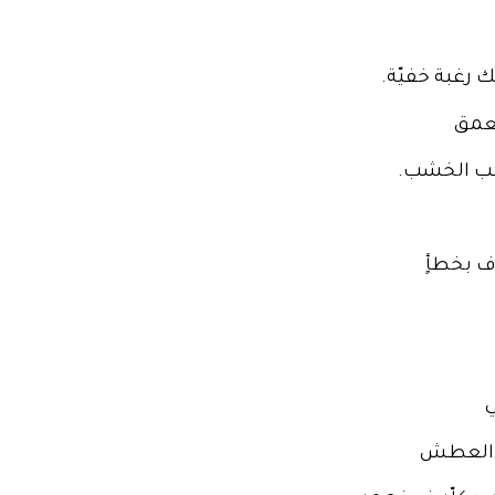
 رغبة خفيّة.
عمق
عب الخشب.
ف بخطأٍ
ي
 العطش