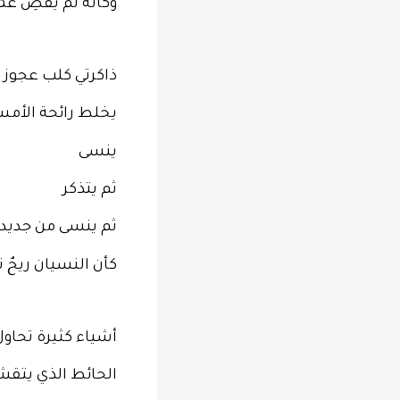
وكأنه لم يقضِ عمر
ذاكرتي كلب عجوز
يخلط رائحة الأمس
ينسى
ثم يتذكر
ثم ينسى من جديد
كأن النسيان ريحٌ
أشياء كثيرة تحاو
الحائط الذي يتقش