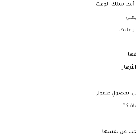
 أنها تملك الوقت
يعني
ر عليها.
فها.
أزهار
ي، بفضولٍ طفولي:
ة ؟ “
تبحث عن نفسها