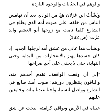
والوهم في الجبّانات والوجوه الباردة
ونَشْأَتْ ابن غزلان هجّ من الوادي بعد أن تهامس
الناس من خلفه، على صوت أمه الذي يطلع في
الشارع كلما نامت مع زوجها أبو العشم والد
عزّت” (ص 132)
ونشأت هذا عانى من عشق أمه لرجلها الجديد، إذ
كان جسدها يهتز بالانفجاراتِ من البداية وحتى
النهاية، حتى لا يخفى على أحدٍ صراخها
إلى أن وقعت الواقعة.. تقدم أحدهم منه،
“
والباقون ينتظرون دورهم: صوت أمك طالع في
الشارع وواصل للسما، واحنا عندنا بنات وخايفين
عليهم
عيناه في الأرض وبواقي كرامته، يبحث عن شق