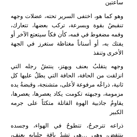
ساعتين
وهو كما هو، اختفى السرير تحته، عضلات وجهه
تنقبضُ بقوة وبسرعة، تركب بعضها، تتعارك،
وفمه مضغوط في فمه، كأن فكاً سيتعتع الآخر أو
يفتك به، أو أسناناً مغتاظة ستغرز في الجهة
الأخرى وتنفذ
وجهه يتقلبُ بعنف ويهتز، ينتشُ رجله التي
انزلقت من الحافة، الحافة التي يطلُ عليها كل
ثانية، ذراعُه مرفوعة لأعلى، متشنجة، وقبضةُ يده
مزمومة، وجبهته تكومت يكاد يعصرها، يعصرها،
يقاومُ جاذبية الهوة القاتلة متكئاً على جرمه
الكبير
ذراعه تترجرجُ، تتطوحُ في الهواء، وجسده
ينتفض، وهي …هي تشدُ ياقة جلبابه بعنف،