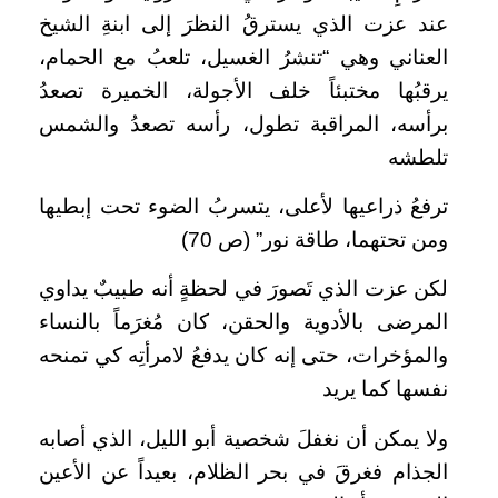
عند عزت الذي يسترقُ النظرَ إلى ابنةِ الشيخ
العناني وهي “تنشرُ الغسيل، تلعبُ مع الحمام،
يرقبُها مختبئاً خلف الأجولة، الخميرة تصعدُ
برأسه، المراقبة تطول، رأسه تصعدُ والشمس
تلطشه
ترفعُ ذراعيها لأعلى، يتسربُ الضوء تحت إبطيها
ومن تحتهما، طاقة نور” (ص 70)
لكن عزت الذي تَصورَ في لحظةٍ أنه طبيبٌ يداوي
المرضى بالأدوية والحقن، كان مُغرَماً بالنساء
والمؤخرات، حتى إنه كان يدفعُ لامرأتِه كي تمنحه
نفسها كما يريد
ولا يمكن أن نغفلَ شخصية أبو الليل، الذي أصابه
الجذام فغرقَ في بحر الظلام، بعيداً عن الأعين