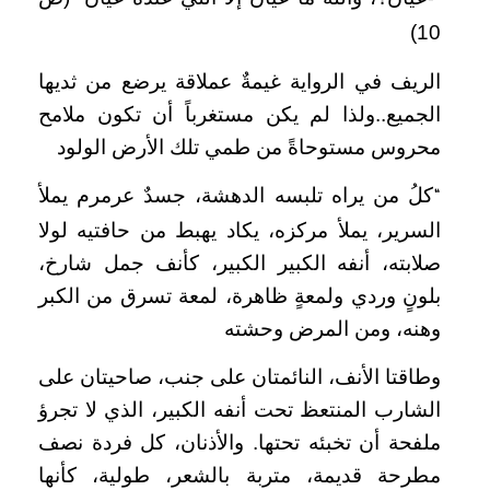
–
10)
الريف في الرواية غيمةٌ عملاقة يرضع من ثديها
الجميع..ولذا لم يكن مستغرباً أن تكون ملامح
محروس مستوحاةً من طمي تلك الأرض الولود
كلُ من يراه تلبسه الدهشة، جسدٌ عرمرم يملأ
“
السرير، يملأ مركزه، يكاد يهبط من حافتيه لولا
صلابته، أنفه الكبير الكبير، كأنف جمل شارخ،
بلونٍ وردي ولمعةٍ ظاهرة، لمعة تسرق من الكبر
وهنه، ومن المرض وحشته
وطاقتا الأنف، النائمتان على جنب، صاحيتان على
الشارب المنتعظ تحت أنفه الكبير، الذي لا تجرؤ
ملفحة أن تخبئه تحتها. والأذنان، كل فردة نصف
مطرحة قديمة، متربة بالشعر، طولية، كأنها