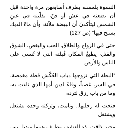
النسوة يلمسنه بطرف أصابعهن مرة واحدة قبل
أن يضعنه في عش أو قنّ، يقلّبنه في عينِ
الشمس ليتأكدنَ أن البيضة ملآنة، وأن ماءَ الديك
يسبح فيها” (ص 127)
حتى في الزواج والطلاق، الحب والبغض، الشوق
والقتل، يطبعُ المكان قُبلته التي لا تُنسى على
الناس والأرض
البطة التي تزوجها دياب العُكّش قطة مغمضة،
“
في السر، غصباً، وفاءً لدين أمها الذي ناءت به،
وما من باب رزق لترده
ف
تحت له رجليها.. ونامت، وتركته وحده يشتعل
ويشتغل
وحين ذاقت لذة العشق، وطرف عينها منديل يس