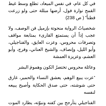
في كل عام، في نفس الميعاد، تطلع وسط غيط
القمح نوارة فول، أرضها مبللة حتى ولو زرعت
قطناً” ( ص 238)
شخصياتُ الرواية منحوتة بإزميل فن الوصف، ولا
عجب إذاً أن يستمتع القارىء بمتابعة مواقف
وتصرفات محروس، وعزت العايق، والفناجيلي،
وأبو الليل، وإنصاف، والشيخ العناني، وفرج، وأبو
العشم، وعزيزة العمشة
وعائلة محروس تختصرُ الكون وهمومَ البشر
عزت يبيع الوهم، يعشق النساء والحمير، غارق
“
حتى شوشته، حتى صدق الحكاية وأصبح يبيعه
لنفسه
الفناجيلي يتأرجح بين كفنه ونبوّته، يطارد الموت