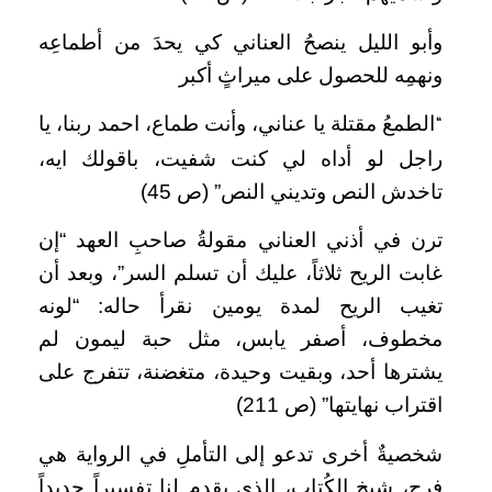
وأبو الليل ينصحُ العناني كي يحدَ من أطماعِه
ونهمِه للحصول على ميراثٍ أكبر
الطمعُ مقتلة يا عناني، وأنت طماع، احمد ربنا، يا
“
راجل لو أداه لي كنت شفيت، باقولك ايه،
تاخدش النص وتديني النص” (ص 45)
ترن في أذني العناني مقولةُ صاحبِ العهد “إن
غابت الريح ثلاثاً، عليك أن تسلم السر”، وبعد أن
تغيب الريح لمدة يومين نقرأ حاله: “لونه
مخطوف، أصفر يابس، مثل حبة ليمون لم
يشترها أحد، وبقيت وحيدة، متغضنة، تتفرج على
اقتراب نهايتها” (ص 211)
شخصيةٌ أخرى تدعو إلى التأملِ في الرواية هي
فرج، شيخ الكُتاب، الذي يقدم لنا تفسيراً جديداً