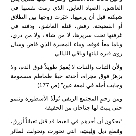
العاشق، الصياد العايق، الذي رمت نفسها في
شبكته قبل أن يرميها، خيَرت زوجها بين الطلاق
أو الفضيحة، رفض، قتله العاشق، ودفنه في
غرفتها تحت سريرها، لا من شاف ولا من دري،
وناما معاً فوقه، وماء المحبرة الذي فاض وسال
روى قبره ليلتها وباقي الليالي
ولأن التبات والنبات لا يُعمِرُ طويلاً فوق الدم، ولا
يزهرُ فوق مجراه، أخذته حبةُ طماطم مسمومة
وجابت أجله في لمعة عين” (ص 177)
ومن رحمِ المجتمع الريفي تُولَدُ الأسطورة وتنمو
حتى ينبتَ لها جناحان من الحقيقة
يحكون أن أحدهم في الغيط قد قتل ثعباناً أزرق،
“
وقطع ذيل وَلِيفتِه، التي تحورت وتحولت لطائر