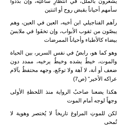
يشعرون بالملل، في انتظارِ ساعتِه، وإن بدَدوا
سأمهم أحياناً بقبض روح أو اثنتين
رآهم الفناجيلي ابن أخيه، العين في العين، وهم
يبصّون من ثقوب الأبواب، وإن تخفَوا في ملابسَ
بيضاء كالأطباء وأحياناً الممرضات
وهو كما هو، رابضٌ في نفس السرير، بين الحياة
والموت، خيطٌ يشده وخيطٌ يرخيه، ممدد دون
ضعف أو أنة، لا آهة ولا توجّع، وجهه محتفظٌ بآلام
عراكه الأخير” (ص7)
هكذا يضعنا صاحبُ الرواية منذ اللحظةِ الأولى
وجهاً لوجه أمام الموت
لكن للموتِ المراوغ تاريخاً لا يُختصر وهوية لا
تُمحى