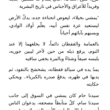
وفريداً للأعراق والأجناس في تاريخ البشرية
:
يمشي بخيلاء، ليعوض انحناءة جده، يدكّ الأرض
“
ليستعيد عزة نفس أبيه، يعلّم أولاد الوادي،
ويسبهم بآبائهم أحياناً
بالعمامة والقفطان دائماً، لا يخلعهما إلا عند
النوم، يرفع ذيله من حين لآخر ليبين جوربه،
يلبسه صيفاً وشتاءً وبالمرة يخفي ساقيه
يمدُ يده في سيالةِ فقطانه، يشخشخ بالنقود، ثم
يدبها في ظهره، يدفعُ صدره بالكبرياء.. ويحكي
حكايته
:
سيدنا حام كان يمشي في السوق إلى جانب
سيدنا سام، كلٌ متأبطاً مصحفه، يدعوان الناس