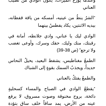
وعندما يُوزَعُ الميراث، يكونُ الوادي من نصيب
العناني
الشرُ ينطُ من عينيه، أمسكه من ياقة قفطانه،
“
بيديه الاثنتين، يكاد يفطسُ بينهما
الوادي ليك يا عناني، وادي جلانطه، أمانة في
رقبتك، منك وليك، حقك وسرك، وأوعى تغضب
ولا ترجع” (ص 38-39)
الطمعُ مغناطيس، يشفط البعيد، يحيلُ النحاس
حديداً، ويجذبُ السمك بقوةٍ إلى الشباك
والطمعُ يفتكُ بالعناني
يقطعُ الوادي في الصباح والمساء كسحليةٍ
“
دائخة، بروح مخنوقة وصوت مسروق، لا يرفع
عينه من الأرض، يمد ساقاً خلف ساق بتؤدة