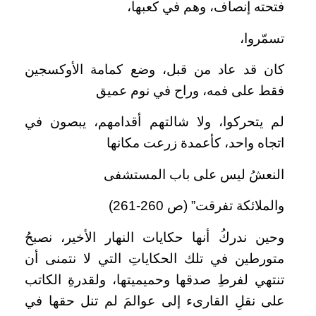
فتحته إنصاف، وهم في كعبها،
تسمّروا،
كان قد عاد من قبل، وضع كمامة الأوكسجين
فقط على فمه، وراح في نوم عميق
لم يتحركوا، ولا شالتهم أقدامهم، يبصون في
اتجاه واحد، كأعمدة زرعت مكانها
النعشُ ليس على باب المستشفى
والملائكة تفرقت” (ص 260-261)
وحين ندركُ أنها حكايات النهار الأخير، نصبحُ
متورطين في تلك الحكاياتِ التي لا نتمنى أن
تنتهي لفرطِ صدقها وحميميتها، ولقدرةِ الكاتب
على نقلِ القارىء إلى عوالمَ لم تنل حقها في