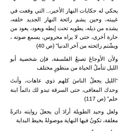
يحكي له حكايات النهار الأخير،.. التي وقعت في
غيبته، وحين يشم رائحة النهار الجديد خلفه،
يشده من ذيله، يطويه تحت إبطه ويعود، يعود من
حارة أخرى، حتى لا يراه محروس، يسمع صوته ،
ويشّتم رائحته من آخر الدنيا” (ص 40)
ولأن الأوجاعَ تصنعُ الفلسفة، فإن شخصية أبو
الليل تتأملُ الحياة من منظورٍ مختلف
الليل يجعلُ الناسَ كلهم ذوي عاهات، وأنتَ
“
وحدك المعافى، حتى السرقة تبدو لك دائماً ابنة
حلم” (ص 117)
ولعل وحيد الطويلة أرادَ أن يجعلَ روايته دائرةً
مغلقة، تكونُ فيها النهاية موصولةً بخيط البداية