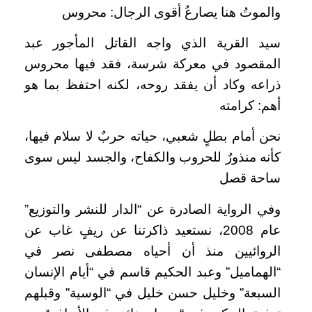
والموتُ هنا يصارعُ أقوى الرجال: محروس
سيد القرية الذي واجه القاتل المأجور عبد
المقصود في معركة شرسة، فقد فيها محروس
ذراعه وكاد أن يفقد روحه، لكنه احتفظ بما هو
أهم: كرامته
نحن أمام بطلٍ شعبي، حياته حربٌ لا سلام فيها،
كأنه منذورٌ للحروب والكفاح، والجسد ليس سوى
ساحة قصل
وفي الرواية الصادرة عن “الدار للنشر والتوزيع”
عام 2008، نستعيد ذاكرتنا عن ريفٍ غاب عن
الروائيين منذ أن أحياه مصطفى نصر في
“الهماميل” وعبد الحكيم قاسم في “أيام الإنسان
السبعة” وخليل حسن خليل في “الوسية” وقبلهم