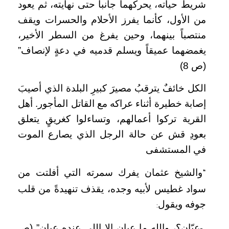
شريط حياته، يحركهما جانباً حتى نهايته، ثم يعود
من الأول، كأنما يفرز الأحلام والحسرات ويقف
منتصباً بينهما، وحين يفرغ من السطر الأخير،
يغمضهما عميقاً ويسلم قدميه في دعةٍ لإنصاف”
(ص 8)
الكل خائفٌ يترقبُ مصيرَ كبيرِ البلدة الذي أصيبَ
إصابة خطيرة أثناء عراكه مع القاتل المأجور. أهل
القرية تركوا أعمالهم، وتساءلوا كغريقٍ يتعلق
بعودِ قش عن حالة الرجل الذي يصارع الموت
في المستشفى
والشيخ عثمان يفرك سمرته التي أفلتت من
“
سواد غطيس لأبيه وجده، يقذف تنهيدةً من قلب
جوفه ويقول
:
عيّان؟، والله ما عيان إلا اللي عنده عيان” (ص