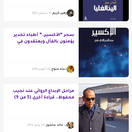
زهير كريم
8 سبتمبر 2025
سحر “الأكسير..” أطباء تخدير
يؤمنون بالفأل ويعتقدون في
الغيبيات
دعاء فتوح
16 أكتوبر 2018
مراحل الإبداع الروائي عند نجيب
محفوظ.. قراءة أخرى (5 من 9)
د. خالد عاشور
28 يوليو 2019