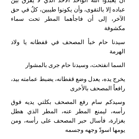
أن يعبدوا الله الواحد الأحد الذي لا يفرق بين
عباده إلا بالتقوى، وأن يكونوا طيبين، كلُ في حق
الآخر، إلى أن فاجأهما المطر تحت سماء
مكشوفة
سيدنا حام خبأ المصحف في قفطانه يا ولاد
الهرمة
السما انفتحت، وسيدنا حام جرى بالمشوار
يخرج يده، يعدل وضع قفطانه، يضبط عمامته بيد،
رافعاً المصحف بالأخرى
وسيدكم سام رفع المصحف بكلتي يديه فوق
رأسه، ليمنع المطر عنه، المطر الذي هطل
بغزارة، فأسال حبر المصحف على رأسه، ومن
يومها اسودّ وجهه وجسمه