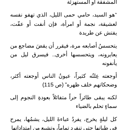
المشفقة أو المستهزئة
هو السيد، حامي حمى الليل، الذي تهفو نفسه
“
لعشيقة، نجمة أو امرأة، فإن أنفت أو عفّت،
يفتش عن طريدة
يتحسسُ أصابعه مرة، فيقرر أن يقضَ مضاجع من
يعايرونه، ويتحسسها أخرى.. فيسرق ليل من
يأنفونه
أوجعته عِلتُه كثيراً، عيونُ الناس أوجعته أكثر،
وضحكاتهم خلف ظهره” (ص 115)
لكنه يبقى طائراً حراً متفائلاً بعودةِ النجوم إلى
سماءٍ تحلم بالضياء
كل ليلةٍ يخرج، يفردُ عباءةَ الليل، يشمُها، يمرح
في طياتها حتى تنفرد تماماً، وتشبع من امتداداتها