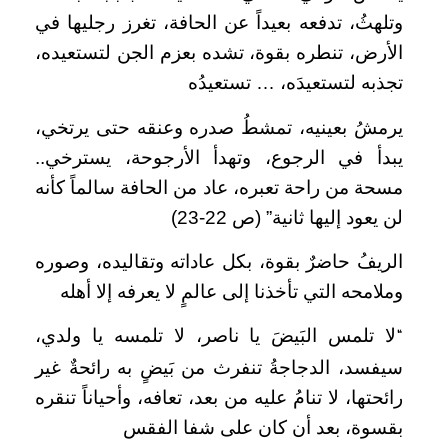
وتلهثُ، تدفعه بعيداً عن الحافة، تغرز رجليها في
الأرض، تنطره بقوة، تشده بعزم الجن لتستعيده،
تجذبه لتستعيدَه، … تستعيدُه
يرمشُ بعينيه، تمشطُ صدره وعنقه حتى يرتخي،
يبدأ في الرجوع، وتهدأ الأرجوحة، يسترخي..
مسحة من راحة تعبره، عاد من الحافة سالماً كأنه
لن يعود إليها ثانية” (ص 22-23)
الريفُ حاضرٌ بقوة، بكل عاداته وتقاليده، وصوره
وملامحه التي تأخذنا إلى عالمٍ لا يعرفه إلا أهله
لا تلمس البَيضَ يا ناصر، لا تلمسه يا ولدي،
“
سيفسد، الدجاجةُ تنفرث من بَيضٍ به رائحةٌ غير
رائحتها، لا تنامُ عليه من بعد، تعافه، وأحياناً تنقره
بقسوة، بعد أن كان على شفا الفقس