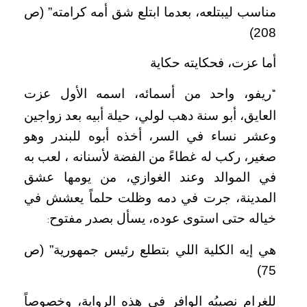
مناسب ليبتلعه، بعدما ابتلع شق أمه كرامته” (ص
208)
أما عزت، فحكايته حكاية
ريفو، واحد من أسمائه، اسمه الأول عزت
“
العايق، أبو سنة دهب لولي، حيلة أبيه بعد زواجين
وعشر نساء في السر، أخذه أبوه للبندر وهو
صغير، ركب له غطاءً من الفضة لأسنانه ، لعب به
في الموالد وعند الغوازي، من يومها عشق
المدينة، جرت في دمه وظلت حلماً يعشش في
خياله حتى استوى عوده، يسأل بصدر مفتوح
:
هي إيه الكلية اللي بتطلع رئيس جمهورية” (ص
75)
للغرامِ نصيبُه الوافر في هذه الرواية، وخصوصاً