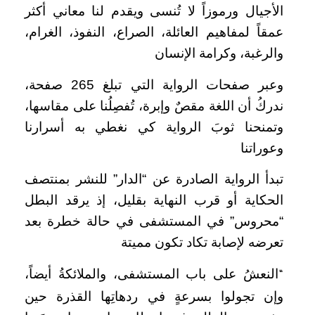
الأجيال ورموزاً لا تُنسى ويقدم لنا معاني أكثر
عمقاً لمفاهيم العائلة، الصراع، النفوذ، الغرام،
والرغبة، وكرامة الإنسان
وعبر صفحات الرواية التي تبلغ 265 صفحة،
ندركُ أن اللغة مقصٌ وإبرة، تُفصِلُنا على مقاسها،
وتمنحنا ثوبَ الرواية كي نغطي به أسرارنا
وعوراتنا
تبدأ الرواية الصادرة عن “الدار” للنشر بمنتصف
الحكاية أو قرب النهاية بقليل، إذ يرقد البطل
“محروس” في المستشفى في حالة خطرة بعد
تعرضه لإصابة تكاد تكون مميتة
النعشُ على باب المستشفى، والملائكةُ أيضاً،
“
وإن تجولوا بسرعةٍ في ردهاتِها القذرة حين