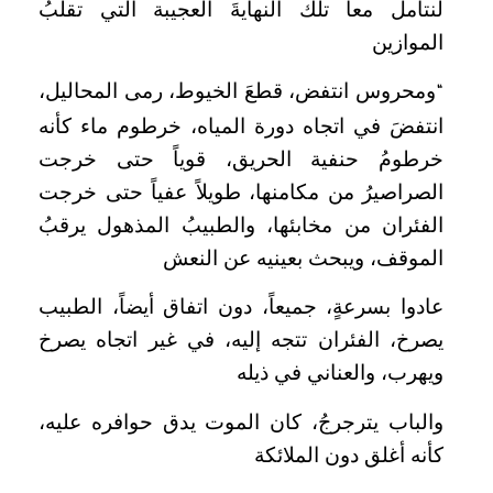
لنتأمل معاً تلك النهايةَ العجيبة التي تقلبُ
الموازين
ومحروس انتفض، قطعَ الخيوط، رمى المحاليل،
“
انتفضَ في اتجاه دورة المياه، خرطوم ماء كأنه
خرطومُ حنفية الحريق، قوياً حتى خرجت
الصراصيرُ من مكامنها، طويلاً عفياً حتى خرجت
الفئران من مخابئها، والطبيبُ المذهول يرقبُ
الموقف، ويبحث بعينيه عن النعش
عادوا بسرعةٍ، جميعاً، دون اتفاق أيضاً، الطبيب
يصرخ، الفئران تتجه إليه، في غير اتجاه يصرخ
ويهرب، والعناني في ذيله
والباب يترجرجُ، كان الموت يدق حوافره عليه،
كأنه أغلق دون الملائكة