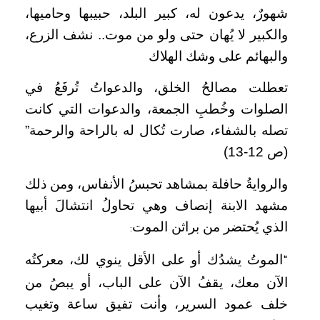
شهورٌ، يدعون له، كبير البلد، حبيبها وحاميها،
والكبير لا يُهان حتى ولو من موت.. نشف الزرع،
والبهائم على وشك الهلاك
تعطلت مصالحُ الخلق، والدعواتُ تُرفَعُ في
الصلوات وخُطبِ الجمعة، والدعوات التي كانت
تصله بالشفاء، صارت تُكال له بالراحة والرحمة”
(ص 12-13)
والروايةُ حافلة بمشاهد تحبسُ الأنفاس، ومن ذلك
مشهد الابنة إنصاف وهي تحاولُ انتشالَ أبيها
الذي يُحتضر من براثن الموت
:
الموتُ يشدُك أو على الأقل ينوي لك، معركتُه
“
الآن معك، يقفُ الآن على الباب، أو يبصُ من
خلف عمود السرير، وأنت تفيق ساعة وتغيب