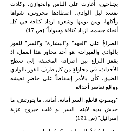
بجناحين، أغارت على الناس والخوازن، وكادت
تفسد ليل الوادي، اصطادها محروس، شواها
وأكلها، ومن يومها وشعره ازداد كثافة في كل
أنحاء جسمه، ازداد كثافة وسواداً” (ص 17)
الصراعُ على “العهد” و”البشارة” و”السر” للفوز
بالوادي والميراث، هو أحد محاور هذا العمل، إذ
يقفز النزاع بين أطرافه المختلفة إلى سطح
الأحداث، في محاولةٍ من كل طرف للفوز بالوادي
الضيق، كأن بالأمر إسقاطاً على حاضرٍ نعيشه
وواقع نعاصر أحداثه
وبصوتٍ قاطع: السر أمانة، أمانة.. ما يتورثش، ما
“
حدش يديه لابنه، السر لو فلت حيروح عزبة
إسرائيل” (ص 121)