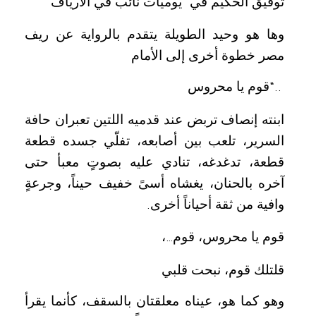
توفيق الحكيم في “يوميات نائب في الأرياف
“
وها هو وحيد الطويلة يتقدم بالرواية عن ريف
مصر خطوة أخرى إلى الأمام
قوم يا محروس
“..
ابنته إنصاف تربض عند قدميه اللتين تعبران حافة
السرير، تلعب بين أصابعه، تفلّي جسده قطعة
قطعة، تدغدغه، تنادي عليه بصوتٍ معبأ حتى
آخره بالحنان، يغشاه أسىً خفيف حيناً، وجرعةٍ
وافية من ثقة أحياناً أخرى
.
قوم يا محروس، قوم
،
…
قلتلك قوم، نبحت قلبي
وهو كما هو، عيناه معلقتان بالسقف، كأنما يقرأ