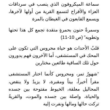
سماعة الميكروفون الذي ينصب في سرداقات
العزاء والأفراح لتسمع القرية من أولها لآخرها،
ويسمع القابعون في الغيطان بالمرة
وسمرةٌ حنون بحمرةٍ متقدة تجمع كل هذا تحتها
وتطويه” (ص 10-11)
قلبُ الأحداث هو حياة محروس التي تكون على
المحك في المستشفى، أما الآخرون فهم يدورون
حول تلك الساقية طائعين مختارين
شهورٌ تمر، ومحروس كأنما اختار المستشفى
“
مقراً أخيراً، بيتاً ومقبرة، لا يزيدُ ولا ينقص،
المحاليل معلقة، الخيوط مفتوحة بين جسده
والحياة، واصلة بين جسده والموت، والقريةُ
تركت حالها ومالها ونفرت إليه