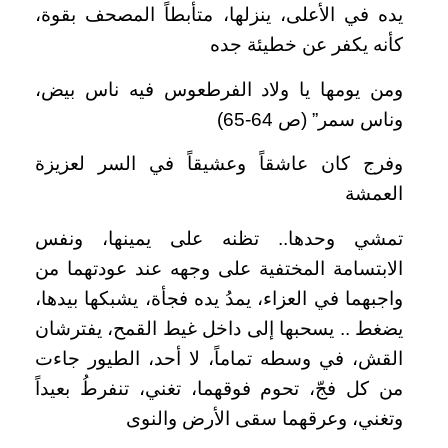
يده في الأعلى، ينزلها، متأبطاً المصحف بقوة،
كأنه يكفر عن خطيئة جده
ومن يومها يا ولاد الفرطعوس فيه ناس بيض،
وناس سمر” (ص 64-65)
وفرج كان عاشقاً وعشيقاً في السر لعزيزة
العمشة
تمشي وحدها.. تظنه على يمينها، ونفس
الابتسامة المختفية على وجهه عند عودتهما من
واجبهما في العزاء، يمدُ يده فجأة، يشبكها بيدها،
يضغط .. يسحبها إلى داخل غيط القمح، يفترشان
القش، في وسطه تماماً، لا أحد، الطيور جاءت
من كل فجّ، تحوم فوقهما، تغني، تنفرطُ بعيداً
وتغني، وعرقهما سقى الأرض والنوى