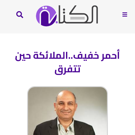
أحمر خفيف..الملائكة حين
تتفرق