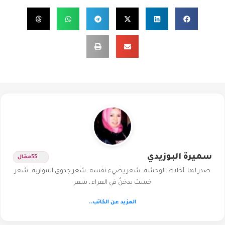
سميرة البوزيدي
55
مقال
صدر لها: أخلاط الوحشة ـ شعر يضيء نفسه ـ شعر جدوى المواربة ـ شعر
خشبٌ يدخنُ في العراء ـ شعر
المزيد عن الكاتب..