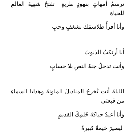
ترسمُ أمهاتٍ بنهودٍ طريةٍ تفتحُ شهيةَ العالمِ
للحياةِ
وأنا أقرأُ طلاسمَكَ بشغفٍ وحبٍ
أنا أرتكبُ الذنوبَ
وأنت تدخلُ جنةَ النصِ بلا حسابٍ
الليلةَ أنت تُخرجُ المناديلَ الملونةَ وهدايا السماءِ
من قبعتي
وأنا أعيدُ حياكةَ حُلمِكَ القديمِ
ليصيرَ خيمةً كبيرةً