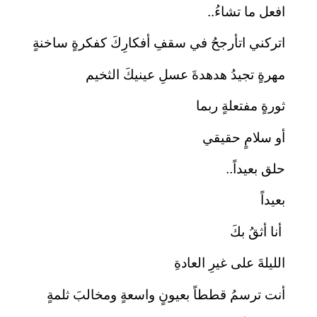
افعل ما تشاءُ..
اتركني اتأرجحُ في سقفِ أفكارِكَ كفكرةٍ ساخنةٍ
مهرةٍ تجيدُ هدهدةَ عسلِ عينيكَ الثخيم
ثورةٍ مفتعلةٍ ربما
أو سلامٍ حقيقي
حلق بعيداً..
بعيداً
أنا أثقُ بكَ
الليلةَ على غيرِ العادةِ
أنت ترسمُ قططاً بعيونٍ واسعةٍ ومخالبَ ثلمةٍ