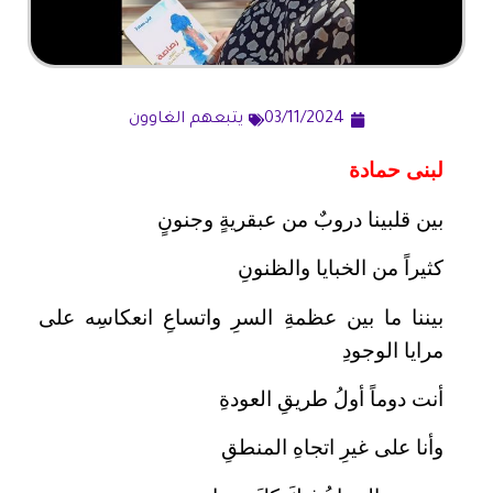
03/11/2024
يتبعهم الغاوون
لبنى حمادة
بين قلبينا دروبٌ من عبقريةٍ وجنونٍ
كثيراً من الخبايا والظنونِ
بيننا ما بين عظمةِ السرِ واتساعِ انعكاسِه على
مرايا الوجودِ
أنت دوماً أولُ طريقِ العودةِ
وأنا على غيرِ اتجاهِ المنطقِ