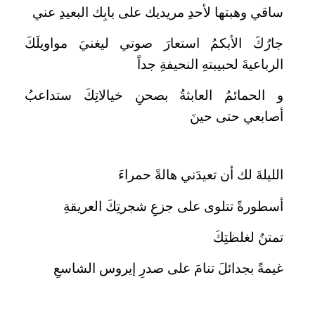
ساقي وهبتها لأحدِ مريديك على بابِك البعيدِ عني
جارُكَ الأبكمُ استعارَ صوتي ليغنيَ مواويلَكَ
الرباعيةَ لحبيبتهِ النحيفةِ جداً
و الحمائمُ العابثةُ بصحنِ خيالاتِكَ ستداعبُ
أصابعي حتى حينَ
الليلةَ لك أن تعيدَني هالةً حمراءَ
أسطورةً تتلوى على جزعِ شجرتِكَ العريقةِ
تمتنُ لغلظتِكَ
غيمةً بجدائلَ تنامَ على صدرِ إيروس الشاسعِ