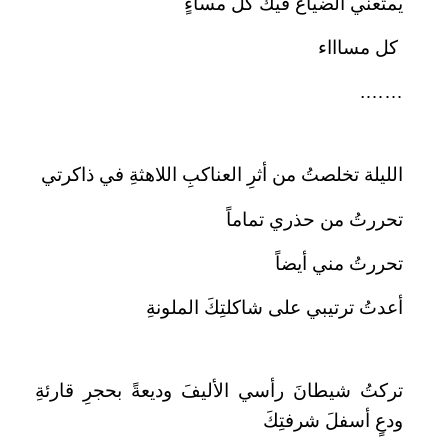
يمتعني الضياعُ فيكَ كلَ مساءٍ
كل مساااء
…….
الليلة تخلصتُ من أثرِ العناكبِ اللاهثةِ في ذاكرتي
تحررتُ من حذري تماماً
تحررتُ مني أيضاً
أعدتُ ترتيبي على شاكلتِكَ الملونةِ
تركتُ شيطانَ رأسي الأليفَ وديعةً بحجرِ قارئةِ
ودعٍ أسفلَ شرفتِكَ