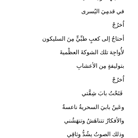
في قدمِيَ اليُسرى
اُخرُجْ
أحتاجُ إلى كعبٍ طبِّيٍّ مِنَ السليكون
لأُواجِهَ تلك الشوكةَ العظْميةَ
بتوليفةٍ مِن الأعشابِ
اُخرُجْ
فَتَحْتُ بابَ شِقَّتي
وعَينُ بابيَ السحريةُ ناعسةٌ
والأفكارُ تتناهَشُ وتنهَشُني
وذلك الصوتُ يشُدُّ وِثاقِي