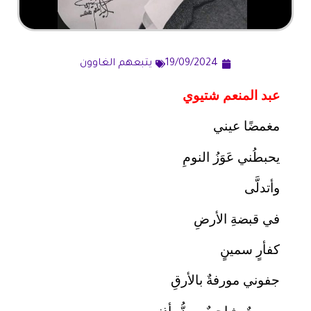
19/09/2024
يتبعهم الغاوون
عبد المنعم شتيوي
مغمضًا عيني
يحبطُني عَوَزُ النومِ
وأتدلَّى
في قبضةِ الأرضِ
كفأرٍ سمينٍ
جفوني مورفةٌ بالأرقِ