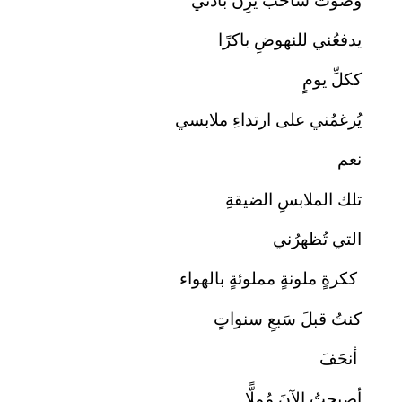
وصوتٌ شاحبٌ يرِنُّ بأذني
يدفعُني للنهوضِ باكرًا
ككلِّ يومٍ
يُرغمُني على ارتداءِ ملابسي
نعم
تلك الملابسِ الضيقةِ
التي تُظهرُني
ككرةٍ ملونةٍ مملوئةٍ بالهواء
كنتُ قبلَ سَبعِ سنواتٍ
أنحَفَ
أصبحتُ الآنَ مُمِلًّا