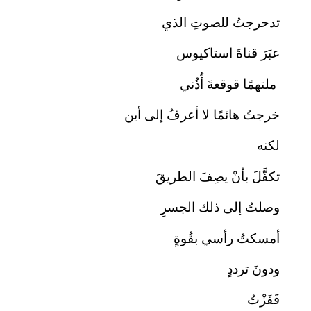
تدحرجتُ للصوتِ الذي
عبَرَ قناةَ استاكيوس
ملتهمًا قوقعةَ أُذُني
خرجتُ هائمًا لا أعرفُ إلى أين
لكنه
تكفَّلَ بأنْ يصِفَ الطريقَ
وصلتُ إلى ذلك الجسرِ
أمسكتُ رأسي بقُوةٍ
ودونَ ترددٍ
قَفَزْتُ