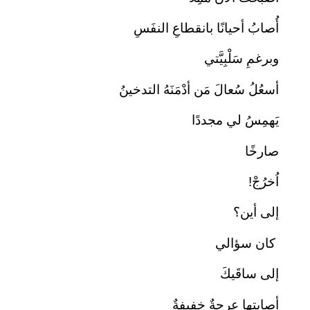
أُصابُ أحيانًا بانقطاعِ النفَسِ
وبرغمِ سَلْبِيَّتي
أسعُلُ سُعالَ مَن أدْمَنَهُ التدخينُ
يَهمِسُ لي مجددًا
صارخًا
اُخرُجْ!
إلى أين؟
كان سؤالي
إلى ساقَيكَ
أصابتها عرجةٌ خفيفةٌ