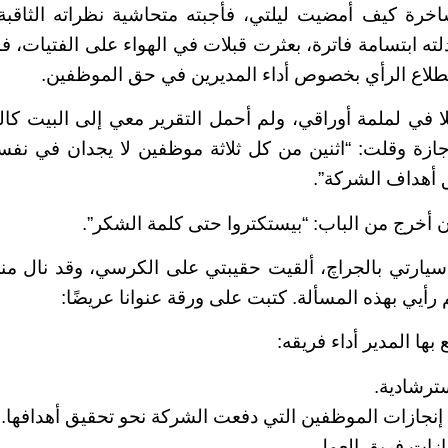
اخرة كيف أمضيت ليلتي، فأجبته متحاشية نظراته الثاقبة
ته ابتسامة فاترة، بعثرت قبلات في الهواء على الفتيات، ف
تطلاع الرأي بخصوص أداء المديرين في حق الموظفين.
 في لملمة أوراقي، ولم أحمل التقرير معي إلى البيت كالعا
ازة وقلت: “اثنين من كل ثلاثة موظفين لا يجدان في نفسي
 أهداف الشركة”.
 أخرج من الباب: “بيستكتروا حتى كلمة الشكر”.
يارتي بالجراچ، ألقيت حقيبتي على الكرسي، وقد نال 
 رأيي بهذه المسألة. كتبت على ورقة عنوانا عريضًا:
بها المدير أداء فريقه:
ترشادية.
 إنجازات الموظفين التي دفعت الشركة نحو تحقيق أهدافها.
جازات فريق العمل.