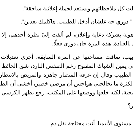
لت كل ملاحظاتهم ونستعد لحملة إعلانية ساحقة”.
” دوري جه علشان أدخل للطبيب. هاكلمك بعدين”.
هوبة بشركة دعاية وإعلان، لم ألفت إليّ نظرة أحدهم، إلا
العيادة. هذه المرة حان دوري فعلًا.
يب، ضاقت مساحتها عن المرة السابقة، أجرى تعديلات
لى يمين الشباك المفتوح رغم الطقس البارد، شق الحائط 
لطبيب وقال إن غرفة المنظار جاهزة والمريض بالانتظار.
 لكثرة ما تخالجني هواجس أن مرضي خطير، أخشى أن الطب
حية، لكنه خلعها ووضعها على المكتب، رجع بظهر الكرسي أ
؟
مستوى الأنيميا. أنت محتاجة نقل دم