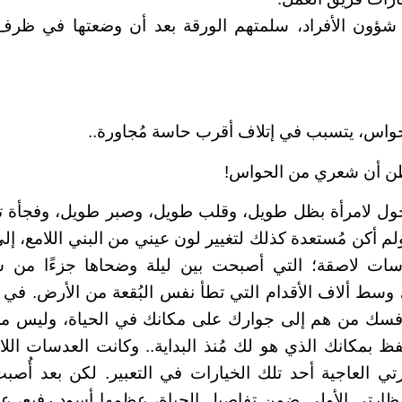
ون الأفراد، سلمتهم الورقة بعد أن وضعتها في ظرف 
حواس، يتسبب في إتلاف أقرب حاسة مُجاورة..
لظن أن شعري من الحواس!
حول لامرأة بظل طويل، وقلب طويل، وصبر طويل، وفجأة ت
لم أكن مُستعدة كذلك لتغيير لون عيني من البني اللامع، إ
سات لاصقة؛ التي أصبحت بين ليلة وضحاها جزءًا من ش
ط ألاف الأقدام التي تطأ نفس البُقعة من الأرض. في 
نافسك من هم إلى جوارك على مكانك في الحياة، وليس م
ظ بمكانك الذي هو لك مُنذ البداية.. وكانت العدسات اللاص
ي العاجية أحد تلك الخيارات في التعبير. لكن بعد أُصب
نظارتي الأولى ضمن تفاصيل الحياة، عظمها أسود رفيع، ع