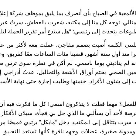
لألمعية في الصباح بأن أتصرف بما يليق بموظف شركة إعلا
مثالي. توجه كل منا إلى مكتبه، شعرت بالعطش، سرتُ عبر
عات يتحدث إلى رئيسي: “هل ستدع أمر تقرير الحملة لتلك 
صلتني الكلمة أُصبت بصمم مفاجئ، عملت معه لأكثر من ع
را منذ أول ستة أشهر، قضينا مئات الساعات معًا كفريق، و
أنه لم يناديني يوما باسمي. لم أكن في نظره سوى ترس صغ
ين الصحي بختم أوراق الأشعة والتحاليل، عدتُ أدراجي 
ت إلى شئون الأفراد، ختمتها وطلبت إجازة حتى نهاية الأسب
للعمل؟ مهما فعلت لا يتذكرون اسمي! كل ما فكرت فيه أن
الفرصة لأحد أن يسألني ما الذي حل بي فجأة، سيلان الأفكا
 سرت بتثاقل إلى المكتب، دخل “مايكل” يرتدي قميصًا من 
ومدونة صغيرة، عضلات وجهه نافرة كأنها تستعد للتحليق 