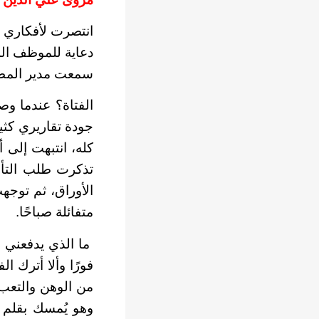
انتصرت لأفكاري ا
دعاية للموظف ال
سمعت مدير المطبو
الفتاة؟ عندما و
جودة تقاريري كثي
كله، انتبهت إلى 
تذكرت طلب التأم
الأوراق، ثم توجه
متفائلة صباحًا.
ما الذي يدفعني 
فورًا وألا أترك 
من الوهن والتعب.
وهو يُمسك بقلم 