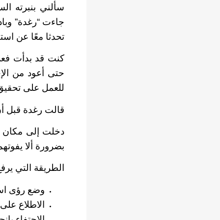
سألني بنبرته الس
جاءت “رغدة” وبادل
تحدثا معًا عن اس
كنت قد بدأت فعلا
حتى أعود من الإج
للعمل على تحقيق
قالت رغدة قبل أن
دخلت إلى مكان س
بضرورة ألا يفوتهم
الطريقة التي يرفع 
وضع رؤى اس
الاطلاع على
الاحتفاء بإن