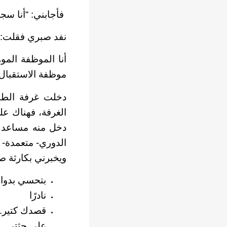
فأجابني: “أنا سج
نفد صبري فقلت: 
أنا الموظفة المو
موظفة الاستقبال ب
دخلت غرفة الطب
الغرفة، فهناك ع
دخل منه مساعد ا
الدوري- متعمدة-
ويخبرني بكارثة ص
بتحسي بدوار
نادرًا
قصدك كتير. 
على جثتي