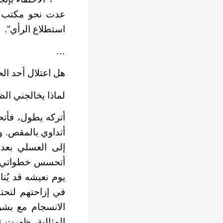
عدت نحو مكتب شؤ
استطلاع الرأي”.
…
هل اعتلال أحد ال
لماذا يخالجني ا
أتركه يطول، فأت
أتداوي بالمقص. و
إلى العسلي بعد
أتحسس خطواتي وس
يوم نعيشه قد يُ
في إزاحتهم لتحتف
الانسجام مع بشرت
المثالية، ظهرت 