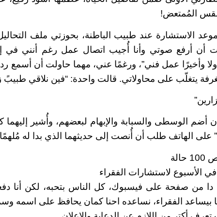
طقس المُمتعض!
وعد الاستشارة عند طبيب الباطنة، بحوزتي ملف التحاليل
أن أرفع صوتي وأنا أُجيب اتصال عمل رغم أنني في إ
أولا وأخيرًا عمل فني”، ورغمًا عني، مهما حاولت أن أسمع 
رفة يتغلّب على محاولاتي. قالت واحدة: “فين نلاقي طبيبً زي
ارين”
أضم الوسطى والسبابة والإبهام لبعضهم، وأُشير إليهما 
” على الهاتف طلب أن أُنصت إلى حديثهما الذي بدا له مُلهمًا.
حالة
في الأسبوع لاستشارات الفقراء
 دا من صفحة على فيسبوك، كل الناس بتحبه، لكن أنا د
ا بيساعد الفقراء، نساعده احنا كمان يحافظ على اسمه وسم
عرف أكتر من اللازم عن الدعاية والإعلان.