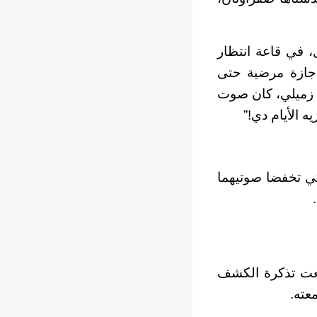
، في قاعة انتظار
جازة مرضية حتى
رد زميلي، كان صوت
ه الأيام دي!”
كي تخفضا صوتيهما
فعت تذكرة الكشف
عته.