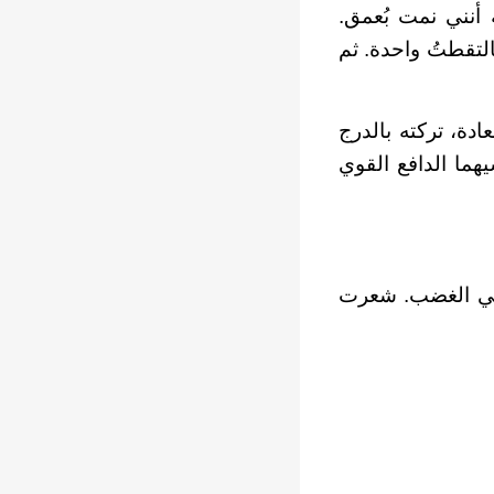
 أنني نمت بُعمق.
التقطتُ واحدة. ثم
دة، تركته بالدرج
هما الدافع القوي
مني الغضب. شعرت