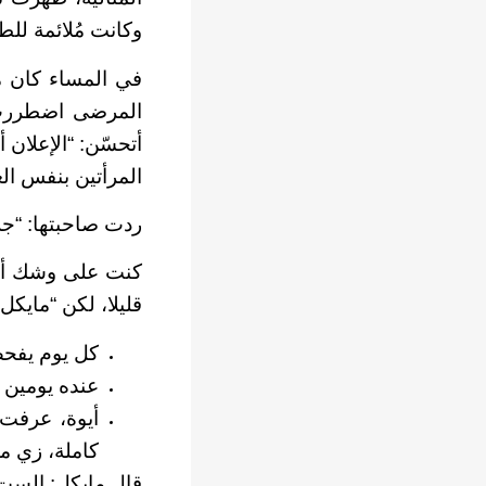
وكانت مُلائمة لل
في المساء كان م
المرضى اضطررت 
أتحسّن: “الإعلان 
المرأتين بنفس الغ
ردت صاحبتها: “جز
كنت على وشك أن 
قليلا، لكن “مايكل
كل يوم يفحص 100 
عنده يومين 
أيوة، عرفت
كاملة، زي م
قال مايكل: الست ت