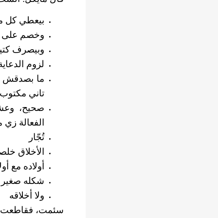
بيعطي كل 
وخصم على ال
وبيصرف كتير 
لزوم الدعاية
ما بصدقش قص
تاني مكتوب ب
صحيح، وعشا
الفعالة زي م
تُجّار
الأخلاق خلص
أولاده مع أو
شكله صغير ر
ولا أخلاقه
سئمت، فقاطعت إنص