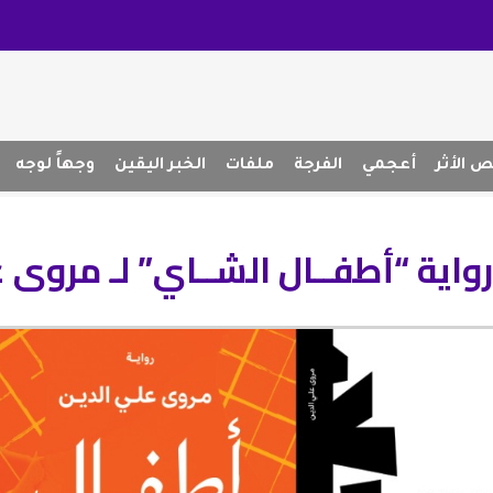
 الأثر
أعجمي
الفرجة
ملفات
الخبر اليقين
وجهاً لوجه
واية “أطفــال الشــاي” لـ مروى ع