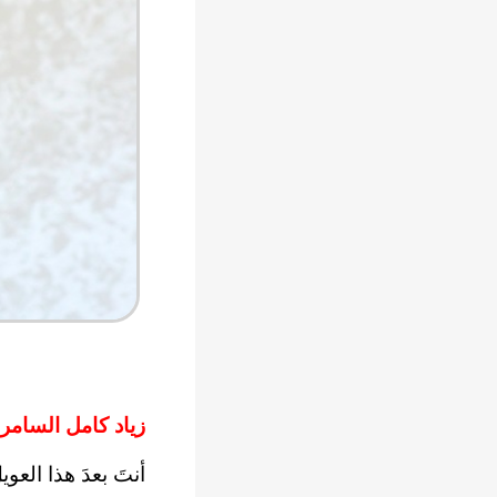
زياد كامل السامر
أنتَ بعدَ هذا العوي