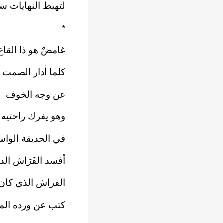
لتهبط النهايات س
*
غامضٌ هو ذا القاع
كلما أدار الصمت
عن وجه الخوف
وهو يفرك راحتيه 
في الحديقة الواس
أفسد الفَرَاش الد
الفراش الذي كان 
كتب عن ورده الم