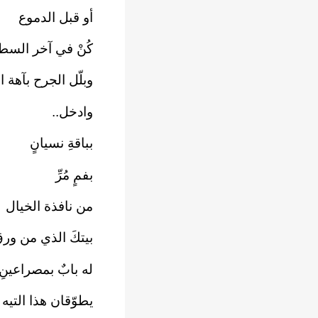
أو قبل الدموع
كُنْ في آخر السط
وبلّل الجرح بآهة ا
وادخل..
بباقةِ نسيانٍ
بفمٍ مُرِّ
من نافذة الخيال
بيتكَ الذي من ورق
له بابٌ بمصراعينِ
يطوّقان هذا التيه 