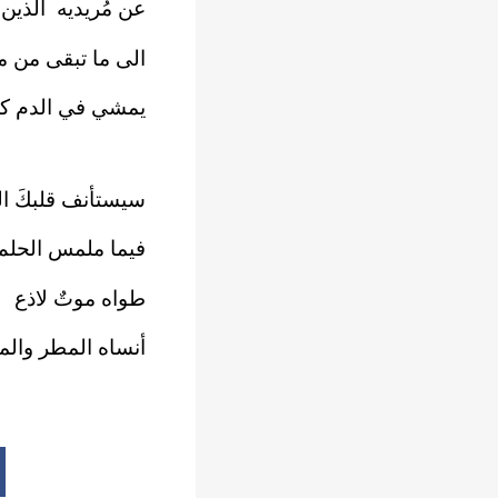
عن مُريديه الذين 
الى ما تبقى من 
يمشي في الدم كج
سيستأنف قلبكَ ال
فيما ملمس الحلم
طواه موتٌ لاذع
أنساه المطر وال