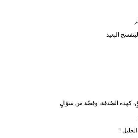
ر
لبنفسج البعيد
ٍ، كهذه الصُدفة، وفضّة من سؤالٍ
الجليل !