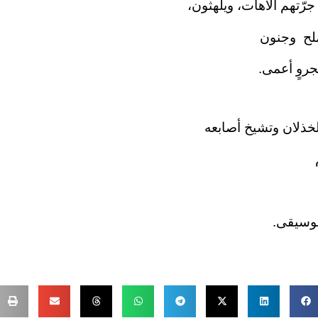
جرّتهم الآهات، ويلهثون،
ملح وجنون
روٍ أعمى.
خذلان وتشيخ أصابعه
موسيقى.