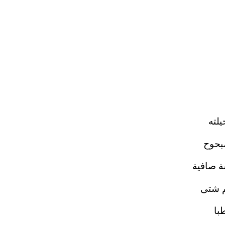
يلته
مبحوح
 صافية
م شتى
با