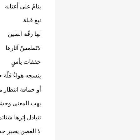
ينامُ على أعتابه
نبع قبلة
لها رقّة الطين
لاتَطمسْ آثارها
خفقات يأسٍ
ينسجه هواءٌ قلّة ح
أو حماقة انتظار 
يهب المعنى وحشة
نتبادل إثرها شتائ
لا الغصن يصير حط