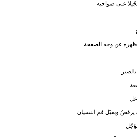
جّيلا على ضواحيه
 ظهره عن وجه الصفحة
بالصبر
عة
غل
يرقصُ ويقبّل فم النسيان
ؤجّل