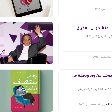
 امتلأ جوالى بالفراق
، قبل يومين ظللتُ نائماً،...
 كوكب من ورد ودفقة من
عبد المجيد ـ مرفت يس...
 المجيد
6 أغسطس 2026