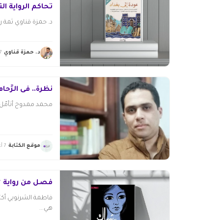
تحاكم الرواية الت
د. حمزة قناوي ثمة ر
د. حمزة قناوي
7 أغسطس 26
نظرة.. فى الزِّحام
محمد ممدوح أتأمّل س
موقع الكتابة
7 أغسطس 2026
فصل من رواية “
هي...