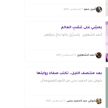
آفين حمو
7 أغسطس 2026
يمشِي على عَصَبِ العالم
أحمد الشَّهاوي بِالسرِّ إِنْ باحُوا تُباحُ دِماؤُهم...
أحمد الشهاوي
6 أغسطس 2026
بعد منتصف الليل.. تكتب صفاء روايتها
شوقي عبد الحميد يحيى من الأمور المعروفة أن...
شوقي عبد الحميد يحيى
5 أغسطس 2026