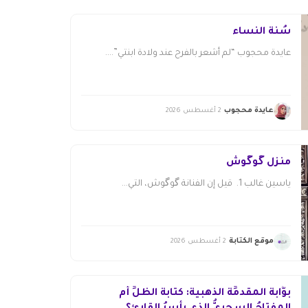
سُنّة النساء
عايدة محجوب “لم أشعر بالفرح عند ولادة ابنتي”....
عايدة محجوب
2 أغسطس 2026
منزل گوگوش
ياسين غالب 1. قيل إن الفنانة گوگوش، التي...
موقع الكتابة
2 أغسطس 2026
بوَّابةُ المقدمِّة الذهبية: كتابةُ الظلِّ أم