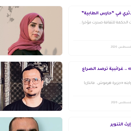
أثري في “حارس الطابية”
الحكمة للثقافة صدرت مؤخرا...
. غرائبية ترصد الصراع
ته «جزيرة هرموش.. فانتازيا
 التّنوير