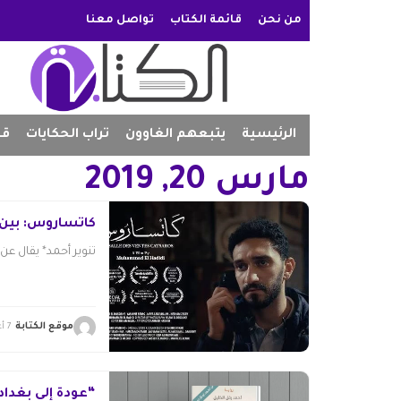
من نحن
قائمة الكتاب
تواصل معنا
الرئيسية
يتبعهم الغاوون
تراب الحكايات
قص
مارس 20, 2019
كاتساروس: بين 
تنوير أحمد* يقال عن ا
موقع الكتابة
7 أغسطس 2026
“عودة إلى بغداد