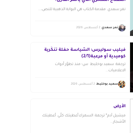
المفتاحُ السحريُّ الذي يأسرُ القارئ؟
نمر سعدي مقدمة الكتاب هي البوابة الذهبية للنص،...
نمر سعدي
2 أغسطس 2026
فيليب سوليرس: السّياسة حفلة تنكّرية
كوميدية أو مرعبة(2/1)
ترجمة: سعيد بوخليط س- منذ تطوّر أدوات
الاعلاميات...
سعيد بوخليط
2 أغسطس 2026
الأرض
ميشيل آدم* ترجمة: السمراء أعطيتك كلّي. أعطيتك
الأشجار...