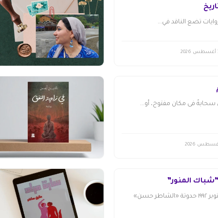
اريخ
وايات تضع الناقد في...
20
حابةً فى مكان مفتوح، أو...
شباك المنور”
فاطمة الشرنوبي أكتوبر ١٩٩٢ ​حدوتة «الشاطر حسن»