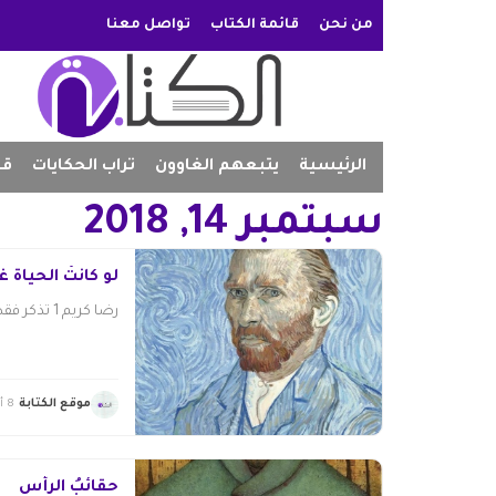
من نحن
قائمة الكتاب
تواصل معنا
الرئيسية
يتبعهم الغاوون
تراب الحكايات
قص
سبتمبر 14, 2018
لو كانتْ الحياةُ غ
رضا كريم 1 تذكر فقط وأنتَ مُغمضُ العينينِ...
موقع الكتابة
8 أغسطس 2026
حقائبُ الرأس