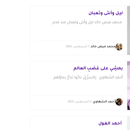
ليل وأنثى وثعبان
محمد فيض خالد ليل وأنثى وثعبان منذ قدم...
محمد فيض خالد
7 أغسطس 2026
يمشِي على عَصَبِ العالم
أحمد الشَّهاوي بِالسرِّ إِنْ باحُوا تُباحُ دِماؤُهم...
أحمد الشهاوي
6 أغسطس 2026
أحمد الغول