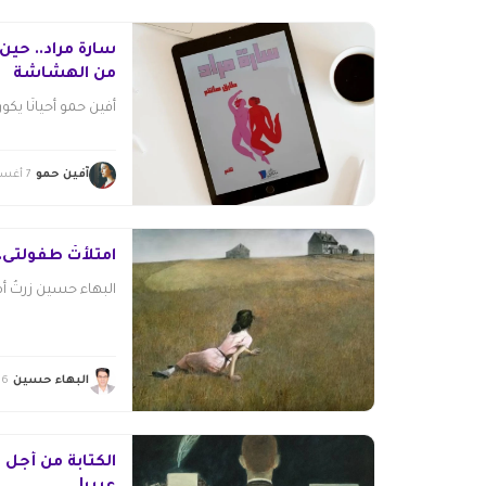
سارة مراد.. حين 
من الهشاشة
أفين حمو أحيانًا يكو
آفين حمو
7 أغسطس 2026
امتلأتْ طفولتى..
البهاء حسين زرتُ أمى
البهاء حسين
6 أغسطس 2026
الكتابة من أجل