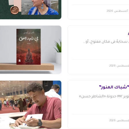
20
حابةً فى مكان مفتوح، أو...
شباك المنور”
فاطمة الشرنوبي أكتوبر ١٩٩٢ ​حدوتة «الشاطر حسن»