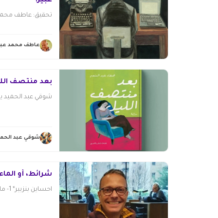
عبير!
تحقيق: عاطف محمد 
عاطف محمد عبد
بعد منتصف اللي
شوقي عبد الحميد يحي
شوقي عبد الحمي
شرائط، أو الما
احساين بنزبير* 1- ما بين الماء المفروم والماء...