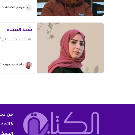
موقع الكتابة
5 أغسطس 2026
سُنّة النساء
عايدة محجوب “لم أشع
عايدة محجوب
2 أغسطس 2026
من نح
قائمة 
البحث 