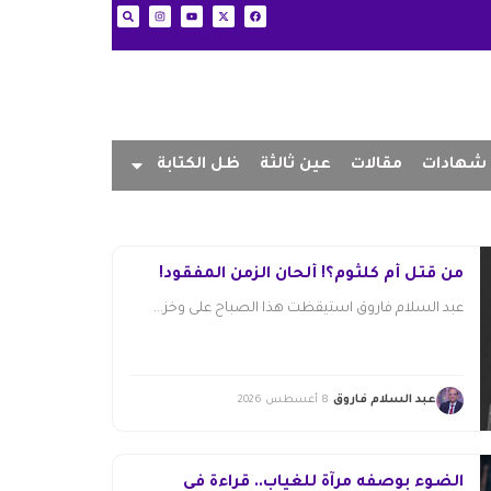
شهادات
مقالات
عين ثالثة
ظل الكتابة
من قتل أم كلثوم؟! ألحان الزمن المفقود!
عبد السلام فاروق استيقظت هذا الصباح على وخز...
عبد السلام فاروق
8 أغسطس 2026
الضوء بوصفه مرآة للغياب.. قراءة في