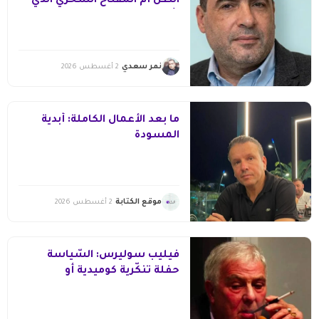
الظلِّ أم المفتاحُ السحريُّ الذي
يأسرُ القارئ؟
نمر سعدي
2 أغسطس 2026
ما بعد الأعمال الكاملة: أبدية
المسودة
موقع الكتابة
2 أغسطس 2026
فيليب سوليرس: السّياسة
حفلة تنكّرية كوميدية أو
مرعبة(2/1)