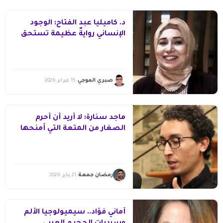
د. كاميليا عبد الفتاح: الوجود
الإنساني روايةٌ عظيمة تستحق
السرد
صبري الموجي
15 فبراير 2026
ماجد سنارة: لا أريد أن أحرم
الصغار من المتعة التي أمنحها
للكبار
رمضان جمعة
21 يناير 2026
أماني فؤاد.. سيميولوجيا الألم