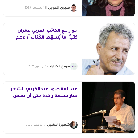
صبري الموجي
18 ديسمبر 2025
حوار مع الكاتب الغربي عمران:
كثيرًا ما يُسقِط الكُتّاب آراءهم
وأفكارهم ومفاهيمهم
موقع الكتابة
19 نوفمبر 2025
عبدالمقصود عبدالكريم: الشعر
صار سلعة راكدة حتى أن بعض
المكتبات ترفض عرضه!!
شهيرة لاشين
17 نوفمبر 2025