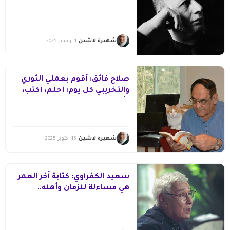
شهيرة لاشين
1 نوفمبر 2025
صلاح فائق: أقوم بعملي الثوري
والتخريبي كل يوم: أحلم، أكتب،
وأتذكر نومي في كهوف ثعابينها
صديقة!!
شهيرة لاشين
15 أكتوبر 2025
سعيد الكفراوي: كتابة آخر العمر
هي مساءلة للزمان وأهله..
والثقافة يديرها غرباء عنها