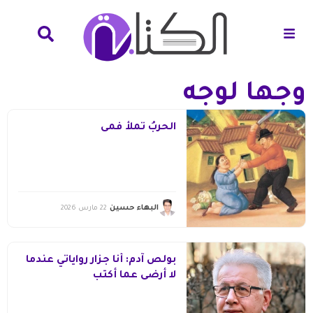
وجها لوجه
الحربُ تملأ فمى
البهاء حسين
22 مارس 2026
بولص آدم: أنا جزار رواياتي عندما
لا أرضى عما أكتب