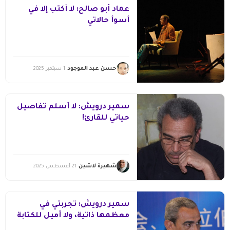
عماد أبو صالح: لا أكتب إلا في
أسوأ حالاتي
حسن عبد الموجود
1 سبتمبر 2025
سمير درويش: لا أسلم تفاصيل
حياتي للقارئ!
شهيرة لاشين
21 أغسطس 2025
سمير درويش: تجربتي في
معظمها ذاتية، ولا أميل للكتابة
عن الأحداث الكبرى.