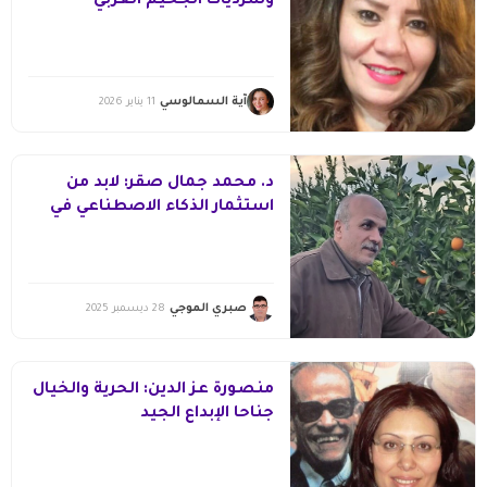
وسرديات الجحيم العربي
آية السمالوسي
11 يناير 2026
د. محمد جمال صقر: لابد من
استثمار الذكاء الاصطناعي في
تطوير الدرس اللغوي
صبري الموجي
28 ديسمبر 2025
منصورة عز الدين: الحرية والخيال
جناحا الإبداع الجيد