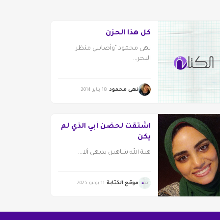
كل هذا الحزن
نهى محمود "وأصابني منظر
البحر...
نهى محمود
18 يناير 2014
اشتقت لحضن أبي الذي لم
يكن
هبة الله شاهين بديهي ألا...
موقع الكتابة
11 يوليو 2025