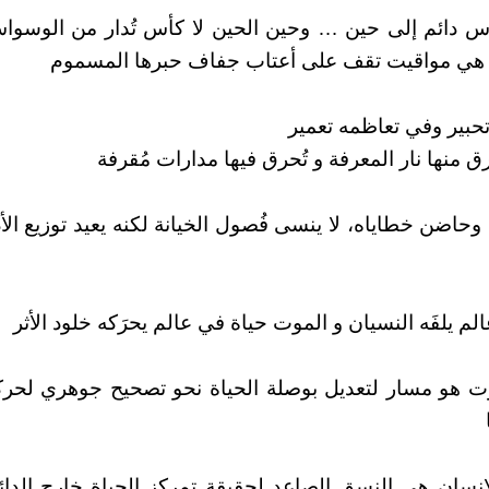
س دائم إلى حين … وحين الحين لا كأس تُدار من الوسواس
هي مواقيت تقف على أعتاب جفاف حبرها المسموم
تحبير وفي تعاظمه تعمير
 منها نار المعرفة و تُحرق فيها مدارات مُقرفة
وحاضن خطاياه، لا ينسى فُصول الخيانة لكنه يعيد توزيع الأد
م يلفَه النسيان و الموت حياة في عالم يحرَكه خلود الأثر
ت هو مسار لتعديل بوصلة الحياة نحو تصحيح جوهري لحركة
لإنسان هي النسق الصاعد لحقيقة تمركز الحياة خارج الدائر