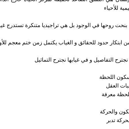
مية للأحياء
 بنحت روحها في الوجود بل هي تراجيديا متنكرة تستدرج غيا
 ابتكار حدود للحقائق و الغياب يكتمل زمن ختم معجم للأو
جترح التفاصيل و في غيابها نجترح التماثيل
كون اللحظة
ات العقل
لحظة معرفة
كون والحركة
ركة تدبر