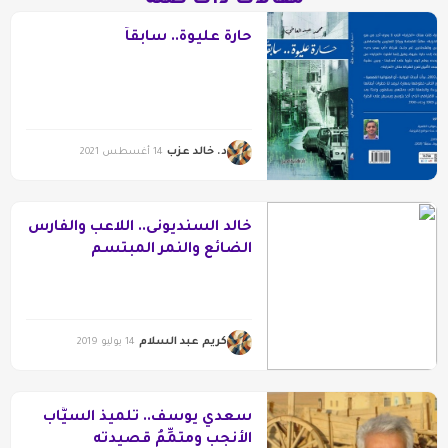
حارة عليوة.. سابقاً
د. خالد عزب
14 أغسطس 2021
خالد السنديونى.. اللاعب والفارس
الضائع والنمر المبتسم
كريم عبد السلام
14 يوليو 2019
سعدي يوسف.. تلميذ السيَّاب
الأنجب ومتمِّمُ قصيدته