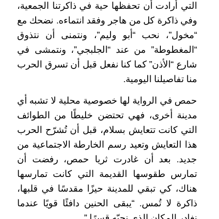
التي أرادت أن تحفظها حية في ذاكرتنا الجمعية،
وفي ذاكرة كل من هاجر وفقد انتماءه. نضحك مع
“مخول”، نحب “أبو وليم”، ونتمنى أن نتذوق
“المغطوطة” من عند “الجلبجي”، ونتمشى في
شارع “الأذن” كما كنا نفعل قبل أن تسرق الحرب
منا تفاصيلنا اليومية.
حمص في الرواية لها خصوصية محلية لا تشبه أي
مدينة أخرى، فهي تحتضن خليطًا من الطوائف
التي كانت تتعايش بسلام، قبل أن تُشرّح الحرب
هذا التعايش وتعيد رسم الخارطة الاجتماعية من
جديد. بعد أن غادرت ثريا حمص، رفضت أن
تمارس طقوسها القديمة التي كانت تمارسها
هناك، كي تبقي للمدينة حيزًا مقدسًا في قلبها،
ذاكرة لا تُمس. “يبقى الحنين دافئًا قويًا عندما
نغادر المكان الذي نحبّه قسرًا.”