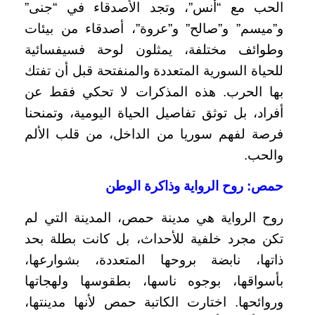
الحب مع “أنس”، وتجد الأصدقاء في “جنى”
و”ميسم” و”صالح” و”عروة”، أصدقاء من بيئات
وطوائف مختلفة، يمثلون لوحة فسيفسائية
للحياة السورية المتعددة والمنفتحة قبل أن تفتك
بها الحرب. هذه المذكرات لا تحكي فقط عن
أفراد، بل توثق تفاصيل الحياة اليومية، وتمنحنا
فرصة لفهم سوريا من الداخل، من قلب الألم
والحب.
حمص: روح الرواية وذاكرة الوطن
روح الرواية هي مدينة حمص، المدينة التي لم
تكن مجرد خلفية للأحداث، بل كانت بطلة بحد
ذاتها، نابضة بروحها المتعددة، بشوارعها،
بأسواقها، بوجوه ناسها، بطقوسها ولهجاتها
وروائحها. اختارت الكاتبة حمص لأنها مدينتها،