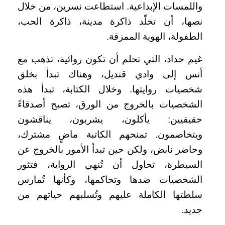
واللمسات الإبداعية. استطاعت نسرين، من خلال
نصها، أن تخلّد ذاكرة مدينة، ذاكرة الحب،
الطفولة، الهوية الممزقة.
غيم حداد، التي تحلم أن تكون روائية، تذهب مع
أنس إلى وادي قنديل، وهناك تبدأ بخلق
شخصيات روايتها. وخلال الكتابة، تبدأ هذه
الشخصيات بالخروج من الورق، تصبح أصدقاءً
حقيقيين: يأكلون، يشربون، يناقشون
ويتخاصمون. تمنحهم الكاتبة ماضٍ مشترك،
وحاضر نابض، ولكن حين تبدأ الأمور بالخروج عن
السيطرة، تحاول أن تُنهي الرواية، فتثور
الشخصيات ضدها وتحاكمها، وكأنها تُمارس
سلطتها الكاملة عليهم وتُسلبهم حياتهم من
جديد.