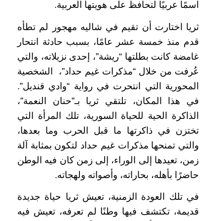
اسمًا عربيًا لتحافظ على هويتها العربية.
ثريا اختارت أن تقيم في شاليه مهجور لم تطأه
قدم منذ خمسة عشر عامًا، بسبب حادثة انتحار
غامضة كانت بطلتها “ريشة”، إحدى نزيلاته، والتي
عُرفت من خلال “مذكرات غيم حداد”، الشخصية
المحورية التي انتحرت في رواية “وادي قنديل”.
في هذا المكان، تلتقي ثريا بـ”حنان النعمة”،
الذاكرة الحية للحياة السورية، تلك المرأة التي
تختزن في ذاكرتها ما قبل الحرب وما بعدها،
والتي تمنحها مذكرات غيم حداد لتكون بمثابة آلة
زمن، تعيدها إلى الوراء، إلى زمن كان فيه الوطن
حاضرًا بأهله، بحاراته، وأصواته ولهجاته.
في تلك العودة الزمنية، تعيش ثريا حياة جديدة
قديمة، تكتشف فيها وطنًا لم تعرفه، تعيش فيه