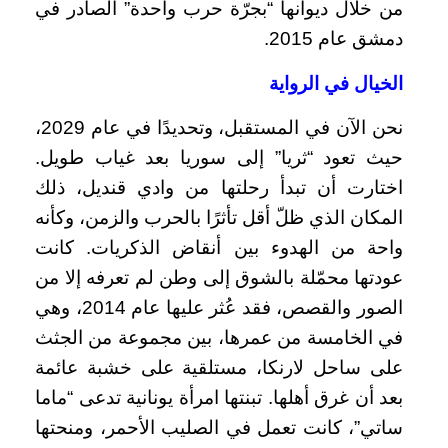
من خلال ديوانها “بجرّة حرب واحدة” الصادر في
دمشق عام 2015.
الخيال في الرواية
نحن الآن في المستقبل، وتحديدًا في عام 2029،
حيث تعود “ثريا” إلى سوريا بعد غياب طويل.
اختارت أن تبدأ رحلتها من وادي قنديل، ذلك
المكان الذي ظلّ أقل تأثرًا بالحرب والزمن، وكأنه
واحة من الهدوء بين أنقاض الذكريات. كانت
عودتها محمّلة بالشوق إلى وطن لم تعرفه إلا من
الصور والقصص، فقد عُثر عليها عام 2014، وهي
في الخامسة من عمرها، بين مجموعة من الجثث
على ساحل لارنكا، مستلقية على خشبة عائمة
بعد أن غرق أهلها. تبنتها امرأة يونانية تدعى “ماما
ساتي”، كانت تعمل في الصليب الأحمر، ومنحتها