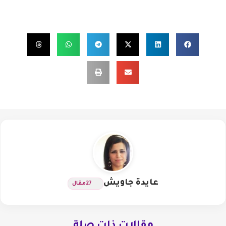
عايدة جاويش
27
مقال
مقالات ذات صلة