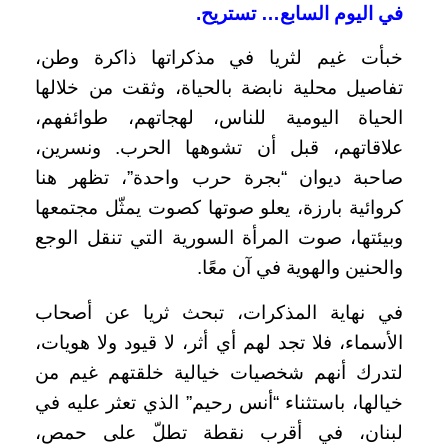
في اليوم السابع… تستريح.
خبأت غيم لثريا في مذكراتها ذاكرة وطن،
تفاصيل محلية نابضة بالحياة، وثقت من خلالها
الحياة اليومية للناس، لهجاتهم، طوائفهم،
علاقاتهم، قبل أن تشوهها الحرب. ونسرين،
صاحبة ديوان “بجرة حرب واحدة”، تظهر هنا
كروائية بارزة، يعلو صوتها كصوت يمثّل مجتمعها
وبيئتها، صوت المرأة السورية التي تنقل الوجع
والحنين والهوية في آن معًا.
في نهاية المذكرات، تبحث ثريا عن أصحاب
الأسماء، فلا تجد لهم أي أثر، لا قيود ولا هويات،
لتدرك أنهم شخصيات خيالية خلقتهم غيم من
خيالها، باستثناء “أنس رحيم” الذي تعثر عليه في
لبنان، في أقرب نقطة تطلّ على حمص،