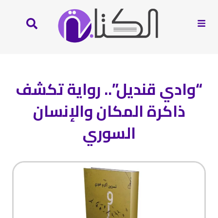
“وادي قنديل”.. رواية تكشف
ذاكرة المكان والإنسان
السوري