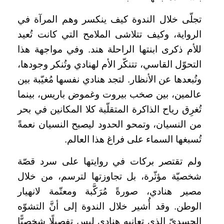
تجلّى خلال الندوة كيف ينكسر وهم المرآة في
الرواية، وكيف تتلاشى الملامح التي كانت تُعيد
للأم ذكرى ابنتها الراحلة هند. وفي مواجهة هذا
التحوّل القاسي، تتنكّر الأم لهنادي وتُنكر وجودها،
وتُبعدها عن الأنظار. لتجد هنادي نفسها مُغيّبة بين
عالمين، بين صخب بيروت وغموض باريس، بينما
تُغرِق رياح الذاكرة المتقلّبة كلا المكانين في بحر
من النسيان، وتمحو الحدود ليصبح النسيان نعمةً
تُسبغها السماء على فراغ هذا العالم.
ولم تقتصر بركات في روايتها على سرد قصّة
شخصيّة مؤثّرة، بل تجاوزتها لترسم، من خلال
مصير هنادي، صورةً مُرَكَّبة ومعتّمة لانهيار
الوطن. وقد أُشير خلال الندوة إلى أنَّ التشوّه
الجسديّ الذي تعانيه هنادي ليس تفصيلًا شخصيًّا