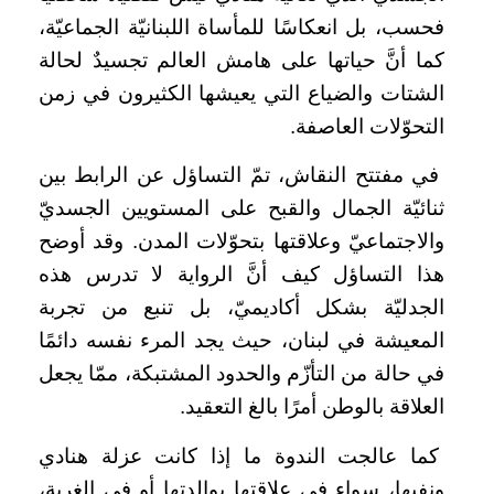
فحسب، بل انعكاسًا للمأساة اللبنانيّة الجماعيّة،
كما أنَّ حياتها على هامش العالم تجسيدٌ لحالة
الشتات والضياع التي يعيشها الكثيرون في زمن
التحوّلات العاصفة.
في مفتتح النقاش، تمّ التساؤل عن الرابط بين
ثنائيّة الجمال والقبح على المستويين الجسديّ
والاجتماعيّ وعلاقتها بتحوّلات المدن. وقد أوضح
هذا التساؤل كيف أنَّ الرواية لا تدرس هذه
الجدليّة بشكل أكاديميّ، بل تنبع من تجربة
المعيشة في لبنان، حيث يجد المرء نفسه دائمًا
في حالة من التأزّم والحدود المشتبكة، ممّا يجعل
العلاقة بالوطن أمرًا بالغ التعقيد.
كما عالجت الندوة ما إذا كانت عزلة هنادي
ونفيها، سواء في علاقتها بوالدتها أو في الغربة،