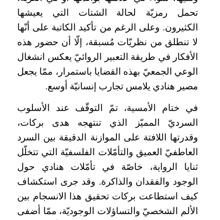
تحمل رمزيّة لحالة الشتات التي يعيشها
الكثيرون. وعلى الرغم من تأكيد الكاتبة على أنّها
لا تنطلق من نظريّات مُسبقة، إلّا أن حضور هذه
الأفكار في طريقة التعبير الروائيّ يعكس انشغال
الوعي الجمعيّ بهذه القضايا باستمرار، ممّا يجعل
مصير هنادي يلامس تجارب إنسانيّة أوسع.
في ختام الأمسية، تمّ التوقّف عند الأسلوب
السرديّ المميّز الذي تنتهجه هدى بركات،
وقدرتها اللافتة على الموازنة الدقيقة بين السرد
العاطفيّ العميق والتأمّلات الفلسفيّة التي تتخلّل
ثنايا الرواية، خاصّة في تأمّلات هنادي حول
الوجود والفقدان والذاكرة. وقد جرى استكشاف
كيف استطاعت بركات تحقيق هذا الانسجام بين
الألم الشخصيّ والتساؤلات الوجوديّة، ممّا أضفى