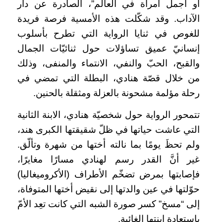
أو أجمل امرأة في العالم”، الصادرة عن دار
الآداب. وقد شكّلت هذه الأمسية فرصة فريدة
للغوص في ثنايا الرواية التي تطرح بأسلوب
إنسانيّ عميق تساؤلات حول ثنائيّات الجمال
والقبح، الحبّ والنفي، الانتماء والمنفى، وذلك
من خلال قصّة هنادي، البطلة التي تمضي في
رحلة مؤلمة مشحونة بالعزلة ومثقلة بالحنين.
تتمحور الرواية حول شخصيّة هنادي، الابنة الثانية
التي عاشت حياتها في ظلّ شقيقتها الكبرى هند،
ولم تحظَ يومًا بما نالته أختها من شهرة وتألّق.
غير أنَّ القدر رسم لهنادي مسارًا مغايرًا،
فإصابتها بمرض تضخّم الأطراف (الأكروميغاليا)
حوّلتها في عين والدتها إلى نقيض أختها المتوفاة،
إلى “مسخ” كسر صورة الشبه التي كانت تعِد الأمّ
باستعادة ابنتها الغائبة.