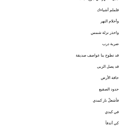
فلملم أشياءك
وأحلام النهر
واحذر نزلة شمس
ضربة درب
قد تطوح بنا عواصف صديقة
قد يصل الزبى
حافة الأرض
حدود الصقيع
فأشعلُ نار كمدي
في كبدي
كي أتدفأ