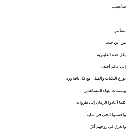
سأغضب
تسألني
من أين جئت
بكل هذه الطيبوبة
إلى عالم أجلف
يوزع النكبات والقتلى مع كل باقة ورد
وبسمات بلهاء للمشاهدين
كلما أعادوا الزمان إلى طرواته
واحتسوا الحب في شايه
وانغرق في روحهم أثرْ