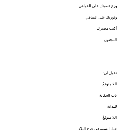
وزع غضبتك على القوافي
وثورتك على المنافي
أكتب مصيرك
المجنون
……………
تقول لي:
اللا متوقعُ
باب الحكاية
للبداية
اللا متوقعُ
جبل السهو في جرح البلاد