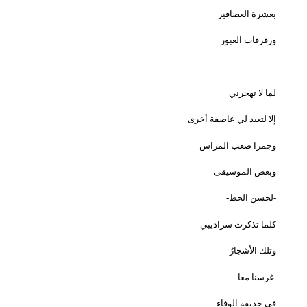
بعشرة العصافير
وزقزقات العبور
لما لا تهجرني
إلا لتعيد لي عاصفة أخرى
وجمرا صعب المراس
وبعض الموسيقى
-لحسن الحظ-
كلما تذكرتَ سراديبي
وتلك الأشجارُ
غرسنا معا
في حديقة الوفاء