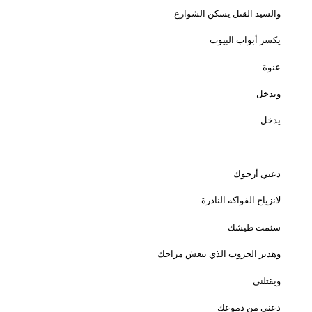
والسيد القتل يسكن الشوارع
يكسر أبواب البيوت
عنوة
ويدخل
يدخل
دعني أرجوك
لانزياح الفواكه النادرة
سئمت طيشك
وهدير الحروب الذي ينعش مزاجك
ويقتلني
دعني من دموعك