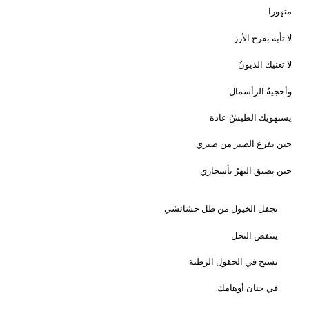
متهورا
لا تأبه بفرح الأرز
لا تعنيك الديونُ
وأحجيةُ الرأسمال
يستهويك الطيشُ عادة
حين يفزع الصبر من صبري
حين يضيق النهرُ بأشجاري
تجفل الخيول من ظل حشائشي
ينتفض النحل
يسيح في الحقول الرطبة
في جنان أوهامك