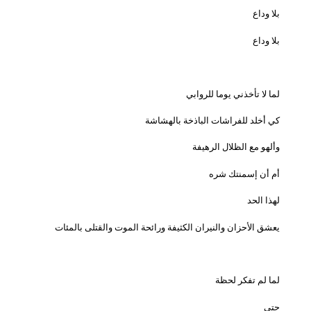
بلا وداع
بلا وداع
لما لا تأخذني يوما للروابي
كي أخلد للفراشات الباذخة بالهشاشة
وألهو مع الظلال الرهيفة
أم أن إسمنتك شره
لهذا الحد
يعشق الأحزان والنيران الكثيفة ورائحة الموت والقتلى بالمئات
لما لم تفكر لحظة
حتى