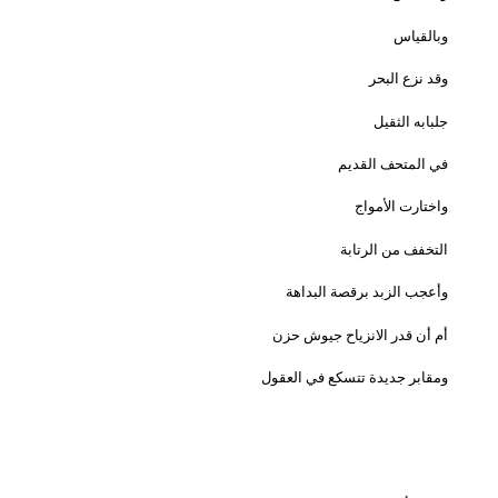
وبالقياس
وقد نزع البحر
جلبابه الثقيل
في المتحف القديم
واختارت الأمواج
التخفف من الرتابة
وأعجب الزبد برقصة البداهة
أم أن قدر الانزياح جيوش حزن
ومقابر جديدة تتسكع في العقول