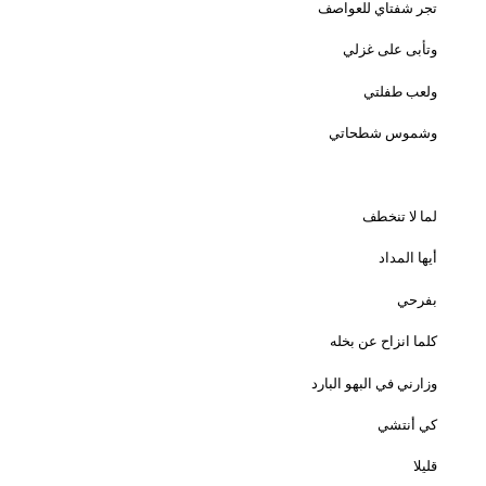
تجر شفتاي للعواصف
وتأبى على غزلي
ولعب طفلتي
وشموس شطحاتي
لما لا تنخطف
أيها المداد
بفرحي
كلما انزاح عن بخله
وزارني في البهو البارد
كي أنتشي
قليلا