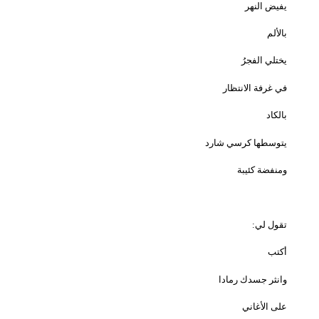
يفيض النهر
بالألم
يختلي الفجرُ
في غرفة الانتظار
بالكاد
يتوسطها كرسي شارد
ومنفضة كئيبة
تقول لي:
أكتب
وانثر جسدك رمادا
على الأغاني