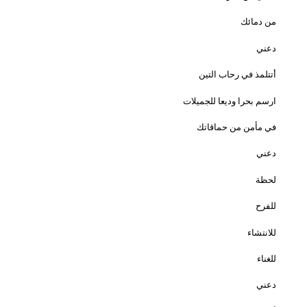
من دمائك
دعني
أتتلمذ في رحاب التين
ارسم بحرا وديعا للجميلات
في مأمن من حماقاتك
دعني
لحظة
للفرح
للانتشاء
للغناء
دعني