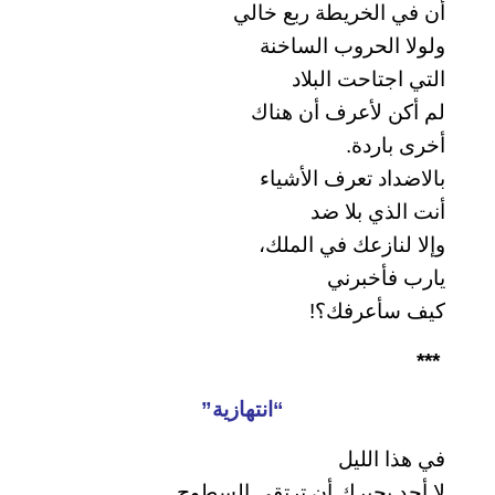
أن في الخريطة ربع خالي
ولولا الحروب الساخنة
التي اجتاحت البلاد
لم أكن لأعرف أن هناك
أخرى باردة.
بالاضداد تعرف الأشياء
أنت الذي بلا ضد
وإلا لنازعك في الملك،
يارب فأخبرني
كيف سأعرفك؟!
***
“انتهازية”
في هذا الليل
لا أحد يجبرك أن ترتقي السطوح