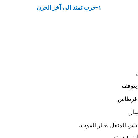
١
-
حرب تمتد الى آخر الحزن
ويتوقف
قرطاس
دار
قس المثقل بغبار الموت،