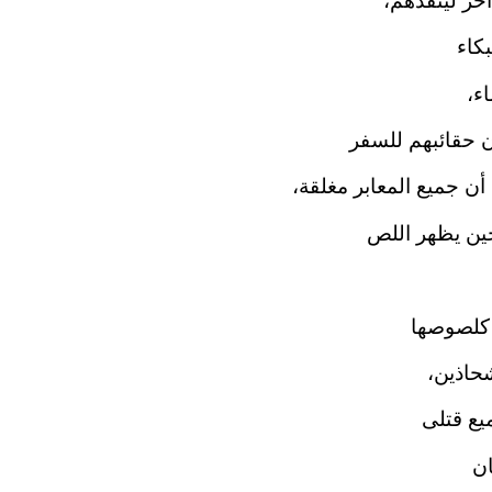
خر لينقذهم،
بكاء
ء،
ن حقائبهم للسفر
ن جميع المعابر مغلقة،
 حين يظهر اللص
ة كلصوصها
حاذين،
يع قتلى
ان