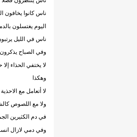
ناس ينتظرون فصلاً آ
ناس كانوا يخافون ال
اليوم يغتسلون بالدما
ناس في الليل يرتبو
وفي الصباح يذكرون أ
لا يختفي الحذاء إلا
وهكذا
لا ﺃﺗﻌﺎﻣﻞ مع الاحذي
ولا مع اللصوص كالش
في دم الكثيرين الجم
وفي دمي لازال انس