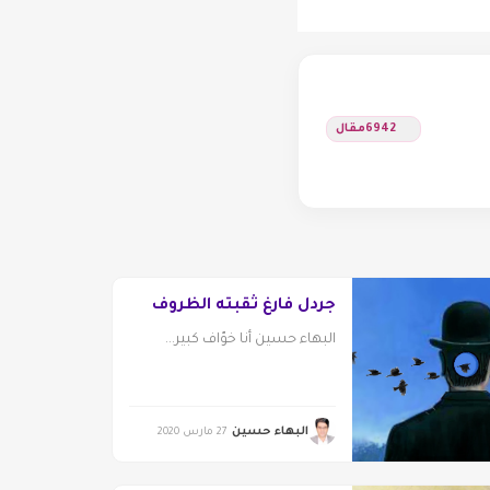
6942
مقال
جردل فارغ ثقبته الظروف
البهاء حسين أنا خوّاف كبير...
البهاء حسين
27 مارس 2020