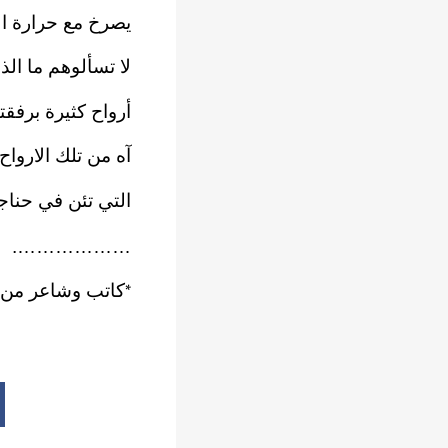
يصرخ مع حرارة ال
ﻻ تسألوهم ما ال
أرواح كثيرة برفقت
آه من تلك الارواح
التي تئن في حناجر
……………….
كاتب وشاعر من 
*