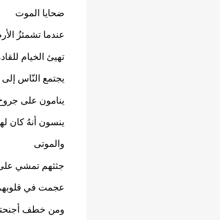
ضحايا الموت
عندما تشمئزُ الأر
تهيئ الخيام للقاد
يجتمع النّاس إلى
ينامون على جروح
ينسون أنهُ كان له
والموتى
جثثهم تمشي على
عجمت في قلوبهم 
ومن خطف أجنحت