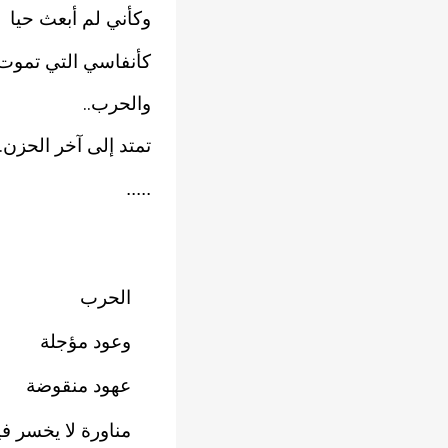
ﻭﻛﺄني لم أبعث حيا
كأنفاسي التي تموت
ﻭﺍلحرب
..
تمتد إلى آخر الحزن
.
.....
الحرب
وعود مؤجلة
عهود منقوضة
مناورة لا يخسر فيها 