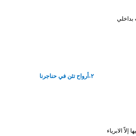
 بداخلي
٢
أرواح تئن في حناجرنا
–
إلاّ الابرياء