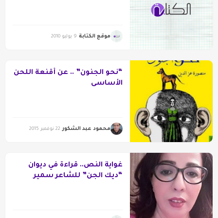
زجاجة” لأنيس الرافعي)
موقع الكتابة
9 يوليو 2010
“نحو الجنون” .. عن أقنعة اللحن
الأساسى
محمود عبد الشكور
22 نوفمبر 2015
غواية النص.. قراءة في ديوان
“ديك الجن” للشاعر سمير
درويش