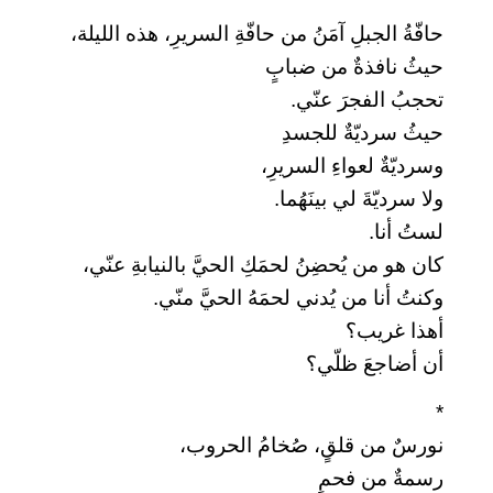
حافّةُ الجبلِ آمَنُ من حافّةِ السريرِ، هذه الليلة،
حيثُ نافذةٌ من ضبابٍ
تحجبُ الفجرَ عنّي.
حيثُ سرديّةٌ للجسدِ
وسرديّةٌ لعواءِ السريرِ،
ولا سرديّةَ لي بينَهُما.
لستُ أنا.
كان هو من يُحضِنُ لحمَكِ الحيَّ بالنيابةِ عنّي،
وكنتُ أنا من يُدني لحمَهُ الحيَّ منّي.
أهذا غريب؟
أن أضاجعَ ظلّي؟
*
نورسٌ من قلقٍ، صُخامُ الحروب،
رسمةٌ من فحمٍ