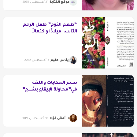
موقع الكتابة
21 أغسطس 2025
“طعم النوم” طفل الرحم
الثالث.. ميلادًا واكتمالاً
إيناس حليم
5 أغسطس 2019
سحر الحكايات واللغة
في”محاولة الإيقاع بشبح”
د. أمانى فؤاد
28 أغسطس 2019