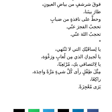
فوقَ شرشفٍ من بياضِ العيونِ،
طارَ بينَنا،
وحطَّ على نافذةٍ من ضبابٍ
تحجبُ الفجرَ عنّي.
تحجبُ اللهَ عنّي.
*
يا لِساقَيْكِ التي لا تَنْتَهي،
يا لَجيدِكِ الذي مِن لُعابٍ ورَغْوَة،
يا لِالتصاقي بكِ، مُرْتَعِبًا،
مِثْلَ طِفْلٍ رأى كُلَّ شيءٍ مَرَّةً واحِدَة،
راكِعًا،
يَرَى مُعْجِزَةً.