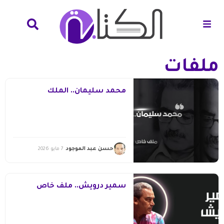
ملفات
محمد سليمان.. الملك
حسن عبد الموجود
7 مايو 2026
سمير درويش.. ملف خاص