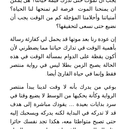
يجب أن نموت حتى ندرك قيمة حياتنا؟ هل يمكن
ان يمنحنا الموت
فرصة لم تمنحها لنا الحياة؟
أمنياتنا وأحلامنا المؤجلة كم من الوقت يجب أن
نضيع حتى نسعى لتحقيقها؟
إن عودة رنا بعد موتها قد يحمل لي كقارئة رسالة
بأهمية الوقت قي تدارك حياتنا مما يضطرني لأن
أكون يقظة على الدوام بمسألة الوقت في هذه
الحالة يصبح الزمن بطلا ليس في رواية منتصر
فقط وإنما في حياة القارئ أيضا
.
بوعي من يدرك بأنه لا وقت لدينا يبدأ منتصر
الرواية وكأنة يحكيها من الوسط لا يضيع وقتا في
سرد بدايات بعيدة … يقودك مباشرة إلى هدف
قد لا تدركه في البداية لكنه يدركه ويسحبك إليه
حتى تصبح متواطئا معه، هكذا تجد نفسك حائرا