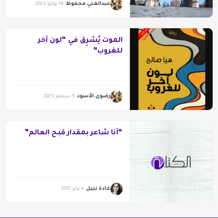
عبدالغني محفوظ
14 يوليو 2023
الموت يُشرِق في “لون آخر
للغروب”
رضوى الأسود
5 سبتمبر 2025
“أنا شاعر بمقدار قبح العالم”
غادة نبيل
4 يناير 2017