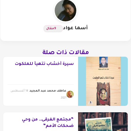
أسما عواد
9
مقال
مقالات ذات صلة
سيرة أخشاب تتهيأ للملكوت
عاطف محمد عبد المجيد
14 أغسطس
2021
“مجتمع الغرقى… من وحي
ضحكات الأمم”