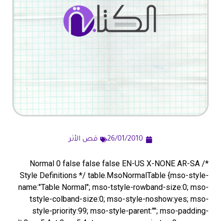
26/01/2010
قص الأثر
Normal 0 false false false EN-US X-NONE AR-SA
/*
Style Definitions */ table.MsoNormalTable {mso-style-
name:"Table Normal"; mso-tstyle-rowband-size:0; mso-
tstyle-colband-size:0; mso-style-noshow:yes; mso-
style-priority:99; mso-style-parent:""; mso-padding-