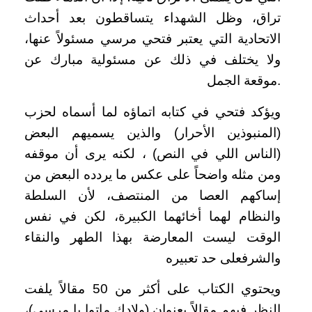
تراق، وظل الشهداء يتساقطون بعد أحداث
الاتحادية التي يعتبر فتحي مرسي مسئولاً عنها،
ولا يختلف في ذلك عن مسئولية مبارك عن
موقعة الجمل.
ويؤكد فتحي في كتابه اتماؤه لما أسماه لحزب
(المنبوذين الأحرار) والذين يسميهم البعض
(الناس اللي في النص) ، لكنه يرى أن موقفه
ومن مثله واضحاً على عكس ما يردده البعض من
إساكهم العصا من المنتصف، لأن السلطة
والنظام لهما أخائهما الكبيرة، لكن في نفس
الوقت ليست المعارضة بهذا الطهر والنقاء
والشرف
على حد تعبيره
ويحتوي الكتاب على أكثر من 50 مقالاً يلفت
النظر فيهم مقالاً بعنوان (ولادك ماتوا يا مرسي)،