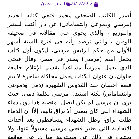
23/12/2012
الخبر اليقين
أصدر الكاتب الصحفي محمد فتحي كتابه الجديد
(مرسي ودموعي وابتساماتي) عن دار أكتب للنشر
والتوزيع ، والذي يحوي على مقالاته في صحيفة
الوطن ، والتي ترصد رأيه في فترة الستة أشهر
الأولى من حكم الرئيس مرسي، ليكون أول كتاب
يحمل اسم (مرسي) يصدر في مصر، وقال فتحي
الذي يعمل مدرساً مساعداً بقسم الإعلام جامعة
حلوان،
أن عنوان الكتاب يحمل محاكاة ساخرة لاسم
قصة احسان عبد القدوس الشهيرة (دمي ودموعي
وابتساماتي) لكنه استبدل مرسي بكلمة دمي، حيث
يرى أن مرسي لم يكن ليصل لمنصبه هذا دون دماء
الشهداء التي كان يتمنى ألا تراق ثانية، إلأا أن الدماء
ظلت تراق، وظل الشهداء يتساقطون بعد أحداث
الاتحادية التي يعتبر فتحي مرسي مسئولاً عنها، ولا
يختلف في ذلك عن مسئولية مبارك عن موقعة