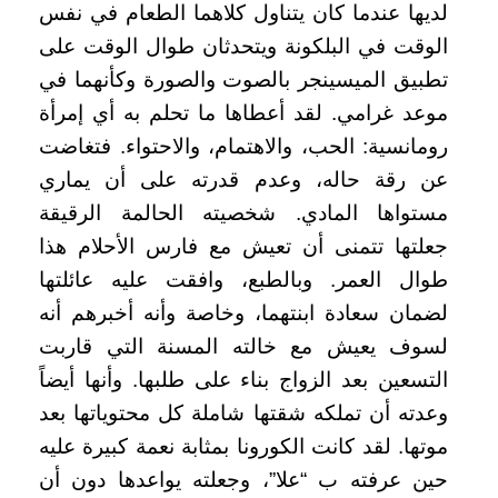
لديها عندما كان يتناول كلاهما الطعام في نفس
الوقت في البلكونة ويتحدثان طوال الوقت على
تطبيق الميسينجر بالصوت والصورة وكأنهما في
موعد غرامي. لقد أعطاها ما تحلم به أي إمرأة
رومانسية: الحب، والاهتمام، والاحتواء. فتغاضت
عن رقة حاله، وعدم قدرته على أن يماري
مستواها المادي. شخصيته الحالمة الرقيقة
جعلتها تتمنى أن تعيش مع فارس الأحلام هذا
طوال العمر. وبالطبع، وافقت عليه عائلتها
لضمان سعادة ابنتهما، وخاصة وأنه أخبرهم أنه
لسوف يعيش مع خالته المسنة التي قاربت
التسعين بعد الزواج بناء على طلبها. وأنها أيضاً
وعدته أن تملكه شقتها شاملة كل محتوياتها بعد
موتها. لقد كانت الكورونا بمثابة نعمة كبيرة عليه
حين عرفته ب “علا”، وجعلته يواعدها دون أن