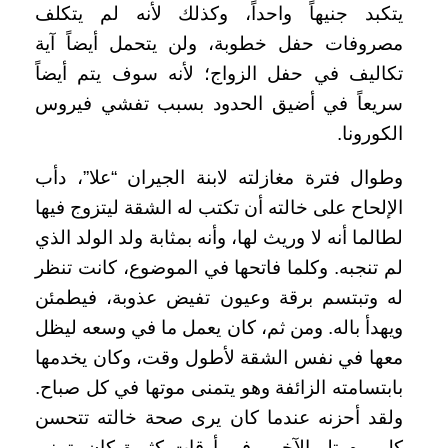
يتكبد جنيهاً واحداً، وكذلك لأنه لم يتكلف
مصروفات حفل خطوبة، ولن يتحمل أيضاً آية
تكاليف في حفل الزواج؛ لأنه سوف يتم أيضاً
سريعاً في أضيق الحدود بسبب تفشي فيروس
الكورونا.
وطوال فترة مغازلته لابنة الجيران “علا”، دأب
الإلحاح على خالته أن تكتب له الشقة ليتزوج فيها
لطالما أنه لا وريث لها، وأنه بمثابة ولد الولد الذي
لم تنجبه. وكلما فاتحها في الموضوع، كانت تنظر
له وتبتسم برقة وعيون تفيض عذوبة، فيطمئن
ويهدأ باله. ومن ثم، كان يعمل ما في وسعه ليظل
معها في نفس الشقة لأطول وقت، وكان يخدمها
بابتسامته الزائفة وهو يتمنى موتها في كل صباح.
ولقد أحزنه عندما كان يرى صحة خالته تتحسن
كل يوم تلو الآخر. وفي أوقات كثيرة كان يتمنى