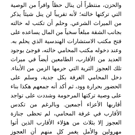
والحزن، منتظراً أن ينال حظاً وافراً من الوصية
التي تركتها خالته؛ لأنه تقريباً لن ينل شيئاً يذكر
من الميراث الشرعي. وحلم أن تكتب له خالته
بجانب الشقة مبلغاً سخياً من المال يساعده على
فتح مكتب الاستشارات الهندسية الذي يحلم به.
وعند دخوله مكتب المحامي خالته، فوجئ بوجود
العديد من الأقارب، الطامعين أيضاً في ميراث
تلك العجوز الثرية التي حرمها الزمن من الأبناء.
دخل المحامي الغرفة بكل جدية، وسلم على
الحضور بحرارة وود، ثم أكد أنه جمعهم هكذا بناء
على وصية تركتها المرحومة وشددت على تواجد
أقاربها الأعزاء أجمعين. وبالرغم من تكدس
الأقارب في غرفة المحامي، لم تحظى جنازة
العجوز إلا بثلاث من هؤلاء الأقارب الذين أتوا
مهرولين والأمل يغمر كل منهم أن العجوز