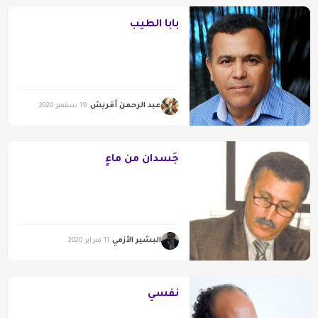
بابا الطيب
عبد الرحمن أقريش
19 سبتمبر 2020
جَسدان من ماءٍ
البشير الأزمي
11 فبراير 2020
نفسي