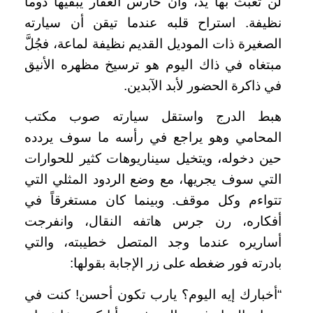
لن تعبث بها يد، وأن حارس العقار يبقيها دوماً
نظيفة. استراح قلبه عندما تيقن أن سيارته
الصغيرة ذات الموديل القديم نظيفة لماعة، فجُلَّ
مبتغاه في ذاك اليوم هو ترسيخ مظهره الأنيق
في ذاكرة الحضور لأبد الآبدين.
هبط الدرج واستقل سيارته صوب مكتب
المحامي وهو يراجع في رأسه ما سوف يردده
حين دخوله، ويتخيل سيناريوهات كثير للحوارات
التي سوف يجريها، مع وضع الردود المثلي التي
تتواءم وكل موقف. وبينما كان مستغرقاً في
أفكاره، رن جرس هاتفه النقال، وانفرجت
أساريره عندما وجد المتصل خطيبته، والتي
بادرته فور ضغطه على زر الإجابة بقولها:
“أخبارك إيه اليوم؟ يارب تكون أحسن! كنت في