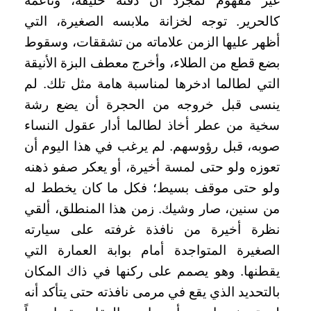
غير مفهوم لمجرد أن ذقنه حليقة، وناعمة
كالحرير. توجه لخزانة ملابسه الصغيرة، التي
أظهر عليها الزمن علاماته من تشققات، وسقوط
بضع قطع من الطلاء، وأخرج معطف البزة الأنيقة
التي لطالما ادخرها لمناسبة هامة مثل تلك. لم
ينسى قبل خروجه من الحجرة أن يضع رشة
سخية من عطر أخاذ لطالما أدار عقول النساء
صوبه، قبل رؤوسهم. لم يرغب في هذا اليوم أن
تعوزه ولو حتى لمسة أخيرة، أو يعكر صفو ذهنه
ولو حتى موقف بسيط؛ فكل ما كان يخطط له
من سنين، صار وشيك. زمن هذا المنطلق، ألقي
نظرة أخيرة من نافذة غرفته على سيارته
الصغيرة المتواجدة أمام بوابة العمارة التي
يقطنها. وهو يصمم على ركنها في ذاك المكان
بالتحديد الذي يقع في مرمى نافذته حتى يتأكد أنه