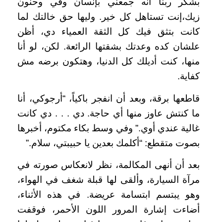
بشكر ربنا أنه جمعني بإنسان وفي وحنون
زيك،إنت تستاهل كل خير. وليها حق خالتك لما
كانت بتثق فيك كل الثقة العمياء دي، أظن
علشان كده وعدتك بشقتها الرائعة. لكن، لو أنا
منها، كنت أديلك كل الدنيا، وهتكون برضه مش
كفاية.
قاطعها برقة، وبعد أن انفجر باكياً، “أرجوكي، أنا
ما كنتش عاوز منها أي حاجة. دي . . . دي كانت
غالية عندي أوي.” وفي وسط بكاء مكتوم، أخبرها
بصوت متقطع: “أكلمك بعدين يا حبيبتي، سلام.”
بعد أن أنهى المكالمة، نظر لانعكاس صورته في
مرآة السيارة، وألقى لها قبلة شغف في الهواء،
وهو يبتسم ابتسامة عريضة. في هذه الأثناء،
أضاءت إشارة المرور اللون الأحمر، فوقفت