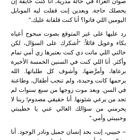
صوان العزاء في حالة مذرية، أنا كنت خايفة إن
يحصلك حاجة. وبعدين إنت قفلت ليه الموبايل
اليومين اللي فاتوا؟ أنا كنت قلقانة عليك.”
رد عليها على غير المتوقع بصوت مبحوح أعياه
بكاء وعويل قائلاً: “أشكرك على السؤال، لكن
خالتي اللي ماتت دي كنت بعتبرها زي أمي تمام
وأكثر. أنا اللي كنت في السنين الخمسة الأخيرة
برعاها، وأمرَّضها، وأشوف كل طلباتها. الله
يرحمها كانت وحيدة، ولم تنجب أطفال، وطاعنة
في السن. وبعد موت زوجها من سبع سنوات لم
تجد من يرعي شئونها. أنا حقيقي مصدوم! ربنا لا
يحرمني من سؤالك الغالي عني يا خطيبتي
وحبيبتي وأمي.”
– حبيبي، إنت بجد إنسان جميل ونادر الوجود. أنا