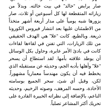
صار يرابض “خالد” في بيت خالته. وبدلاً من
زياراته المتقطعة لها كل أسبوعين أو ثلاث، صار
يزورها شبه يومياً على مدار أربعة أشهر متخذاً
من الاطمئنان عليها بعد انتشار فيروس الكورونا
ذريعة. وبالطبع، كانت “علا” هي الهدف الحقيقي
من تلك الزيارات، التي تفنن في لقاءها لقاءات
كانت في بادئ الأمر عابرة، وحاول بكل الوسائل
أن يوطد علاقته بأمها. لقد استطاع أن يسحر
“علا” وأهلها بأدبه الجم، وحديثه عن مستقبله الذي
يخطط فيه أن يكون مهندساً معمارياً مشهوراً.
لكن، وقبل أي شئ، سحر الجميع بوسامته
الأخاذة، وحسه المرهف، وصوته الرخيم، وحديثه
الناعم، بالإضافة إلى نظراته الخبيرة القادرة على
تحريك أكثر المشاعر تصلباً.