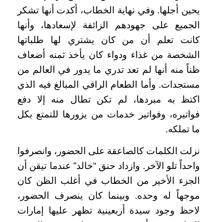
يحين أجلها. وفي نهاية الخطاب، أكدت أنها تشكر
الجميع على جهودهم الزائفة لإسعادها، وأنها
كانت تعلم أن من كان يشتري لها طلباتها
الشخصة من غذاء ودواء كان يأخذ ثمنه أضعاف
ظناً منه أنها لم تعد تدري ما يدور في العالم من
مستجدات. وأما الطعام الراقي المبالغ فيه الذي
اكتظ به مبردها، لم تكن تطال منه إلا دفع
فواتيره، وفواتير خدمات من يزورها للتمتع بكل
ما تملكه.
نزلت الكلمات كالصاعقة على الحضور، وانصرفوا
واحداً تلو الآخر. وازداد حنق “خالد” عندما تيقن أن
الجزء الأخير من الخطاب في أغلب الظن كان
موجهاً له وحده. وبينما كان ينصرف الحضور،
لاحظ وجود سيدة أربعينية تظهر عليها إمارات