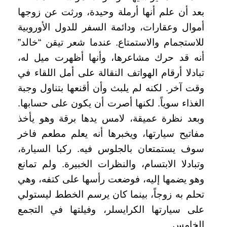
بعد أن علم أنها أرملة وحيدة، ورثت عن زوجها
أموال وعقارات، ودائمة السفر للدول الأوروبية
للاستجمام والاستمتاع. عندما شعر تيقن “خالد”
أنه قد حرك مشاعرها، وأنها أظهرت ميل له،
تبادلا أرقام الهواتف النقالة على أمل اللقاء في
وقت آخر. لكنه لم يلبث وأن أقنعها بتناول وجبة
الغذاء سوياً. لكنها أصرت أن يكون على حسابها.
وبعد نظرة عميقة، لامس يدها برقة وهو يأخذ
مفاتيح سيارتها، ويخبرها أنه يعلم مطعم فاخر
سوف يستمتعان بالجلوس فيه. ركبا السيارة،
وتبادلا الابتسام، والنظرات الخبيرة. ولم تمانع
وهو يضمها إليه، فوضعت رأسها على كتفه، وهي
تحلم به زوجاً، بينما كان يرسم الخطط ليستولي
على سيارتها الكرايسلر، وفيلتها في التجمع
الخامس.