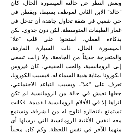
وبغض النظر عن خالته الميسورة الحال، كان
“خالد” الابن الثاني لموظف بسيط، ويقطن في
حي شعبي في شقة تحاول جاهدة أن تدخل في
غمار الطبقات المتوسطة، لكن دون جدوى. لكن
بذكاءه العملي، استحوذ على قلب “علا”
الميسورة الحال، ذات السيارة الفارهة،
والمتخرجة حديثاً من الجامعة، ولا زالت تسعى
إلى الرومانسية، والحب الحقيقي. كان فيروس
الكورونا بمثابة هدية السماء له. فبسبب الكورونا،
تعرف على “علا”، وبسبب التباعد الاجتماعي،
جعلها تعيش في حالة من الرومانسية لم تكن
لتراها إلا في الأفلام الرومانسية القديمة. فكانت
تستمتع بانتظاره لتلوح له من الشرفة، وتستمع
معه لنفس الأغنية الرومانسية التي يرسلها أي
منهما للآخر في نفس اللحظة. وكم كان محبباً