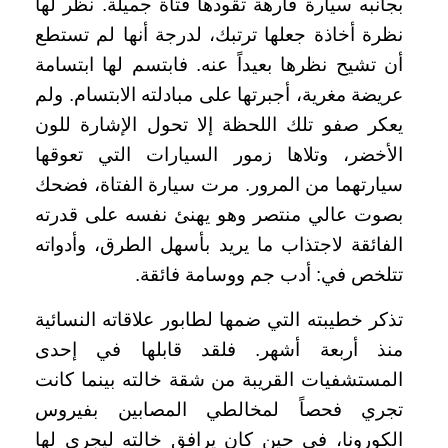
بجانبه سيارة فارهة تقودها فتاة جميلة. نظر لها
نظرة أخاذة جعلها ترتبك، لدرجة أنها لم تستطع
أن تشيح نظرها بعيداً عنه. فابتسم لها ابتسامة
عريضة مغرية، أجبرتها على مبادلته الابتسام. ولم
يعكر صفو تلك اللحظة إلا تحول الإشارة للون
الأخضر، وتلاها زمور السيارات التي تعوقها
سيارتهما من المرور. مرت سيارة الفتاة، فضحك
بصوت عالي منتصر وهو يهنئ نفسه على قدرته
الفائقة لاجتذاب ما يريد بأسهل الطرق، وأدواته
تتلخص في: أدب جم ووسامة فائقة.
تذكر خطيبته التي ضمها لطابور علاقاته النسائية
منذ أربعة أشهر. فلقد قابلها في إحدى
المستشفيات القريبة من شقة خالته بينما كانت
تجري فحصاً لمخالطي المصابين بفيروس
الكورونا، في حين كان يرافق خالته ليجري لها