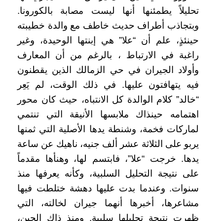
تحليلاً يطمئنها أنها ليست مصابة بالكورونا.
وبتجاذب أطراف حديث خاطف مع والدة خطيبته
حينئذٍ، علم أن “علا” هي إبنتها الوحيدة، وغير
راغبة في الارتباط ، بالرغم من أن المعارف
وأولاد الجيران في حي الزمالك الذين يقطنون
فيه يتهافتون عليها. في ذلك الوقت، لم يَعِر
“خالد” كلام الوالدة كل الانتباه، حيث كان محور
اهتمامه حينذاك ملابسها الأنيقة التي تنتمي
لماركات فخمة، وشنطة يدها الأصلية التي ثمنها
يربو على الثلاثة عشر ألف جنيه، ناهيك عن ساعة
يدها. خرجت “علا”، فابتسم لها، وهنأها مقدماً
على نتيجة التحليل السلبية، وكأنه يعرفها منذ
سنوات. وعندما بدت عليها دهشة ختلطت فيها
مشاعرها، أخبرها أنهما جيران لخالته، التي
ظهرت نتيجة تحليلها سلبية. ومنذ ذاك الحين،