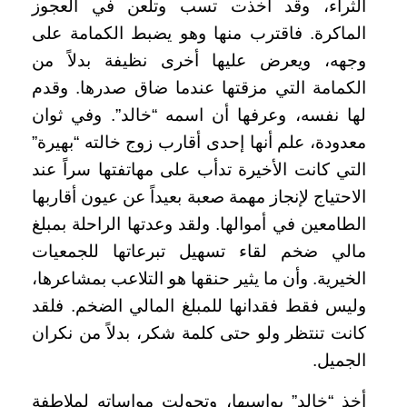
الثراء، وقد أخذت تسب وتلعن في العجوز
الماكرة. فاقترب منها وهو يضبط الكمامة على
وجهه، ويعرض عليها أخرى نظيفة بدلاً من
الكمامة التي مزقتها عندما ضاق صدرها. وقدم
لها نفسه، وعرفها أن اسمه “خالد”. وفي ثوان
معدودة، علم أنها إحدى أقارب زوج خالته “بهيرة”
التي كانت الأخيرة تدأب على مهاتفتها سراً عند
الاحتياج لإنجاز مهمة صعبة بعيداً عن عيون أقاربها
الطامعين في أموالها. ولقد وعدتها الراحلة بمبلغ
مالي ضخم لقاء تسهيل تبرعاتها للجمعيات
الخيرية. وأن ما يثير حنقها هو التلاعب بمشاعرها،
وليس فقط فقدانها للمبلغ المالي الضخم. فلقد
كانت تنتظر ولو حتى كلمة شكر، بدلاً من نكران
الجميل.
أخذ “خالد” يواسيها، وتحولت مواساته لملاطفة