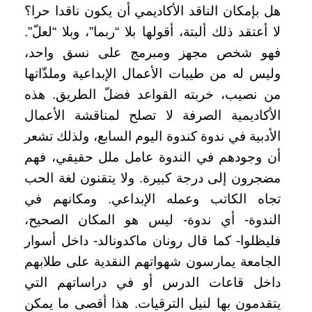
هل بإمكان الناقد الأكاديمي أن يكون ناقدا حرا؟
لا أعتقد ذلك ألبتة، أقولها بلا “ربما”، وبلا “لعلّ”.
فهو شخص مجهز ومبرمج على نسق واحد،
وليس له من طيبات الأعمال الإبداعية وملذّاتها
من نصيب، خربته القواعد فضلّ الطريق. هذه
الأكاديمية الصرفة لا تصلح لمناقشة الأعمال
الأدبية في ندوة كندوة اليوم السابع، ولذلك تشعر
أن وجودهم في الندوة عامل ملل حقيقي، فهم
مضجرون إلى درجة كبيرة. ولا يتقنون لغة الحب
تجاه الكاتب وعمله الإبداعي. ومكانهم في
الندوة- أي ندوة- ليس هو المكان الصحيح،
فليظلوا- كما قال رونان ماكدونالد- داخل أسوار
الجامعة يمارسون شهواتهم النقدية على طلابهم
داخل قاعات الدرس أو في دراساتهم التي
يتقدمون بها لنيل الترقيات. هذا أقصى ما يمكن