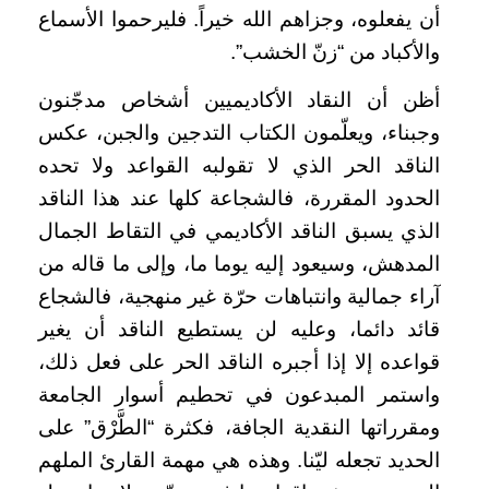
أن يفعلوه، وجزاهم الله خيراً. فليرحموا الأسماع
والأكباد من “زنّ الخشب”.
أظن أن النقاد الأكاديميين أشخاص مدجّنون
وجبناء، ويعلّمون الكتاب التدجين والجبن، عكس
الناقد الحر الذي لا تقولبه القواعد ولا تحده
الحدود المقررة، فالشجاعة كلها عند هذا الناقد
الذي يسبق الناقد الأكاديمي في التقاط الجمال
المدهش، وسيعود إليه يوما ما، وإلى ما قاله من
آراء جمالية وانتباهات حرّة غير منهجية، فالشجاع
قائد دائما، وعليه لن يستطيع الناقد أن يغير
قواعده إلا إذا أجبره الناقد الحر على فعل ذلك،
واستمر المبدعون في تحطيم أسوار الجامعة
ومقرراتها النقدية الجافة، فكثرة “الطَّرْق” على
الحديد تجعله ليّنا. وهذه هي مهمة القارئ الملهم