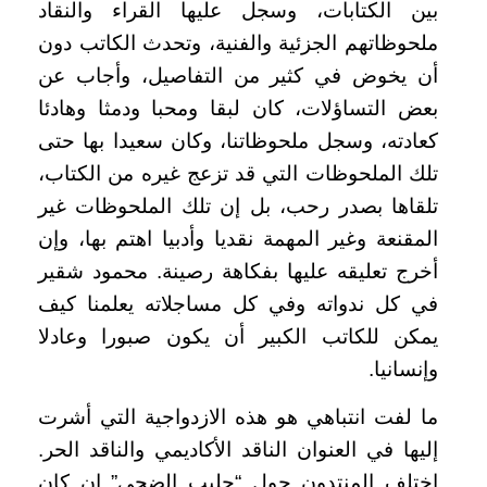
بين الكتابات، وسجل عليها القراء والنقاد
ملحوظاتهم الجزئية والفنية، وتحدث الكاتب دون
أن يخوض في كثير من التفاصيل، وأجاب عن
بعض التساؤلات، كان لبقا ومحبا ودمثا وهادئا
كعادته، وسجل ملحوظاتنا، وكان سعيدا بها حتى
تلك الملحوظات التي قد تزعج غيره من الكتاب،
تلقاها بصدر رحب، بل إن تلك الملحوظات غير
المقنعة وغير المهمة نقديا وأدبيا اهتم بها، وإن
أخرج تعليقه عليها بفكاهة رصينة. محمود شقير
في كل ندواته وفي كل مساجلاته يعلمنا كيف
يمكن للكاتب الكبير أن يكون صبورا وعادلا
وإنسانيا.
ما لفت انتباهي هو هذه الازدواجية التي أشرت
إليها في العنوان الناقد الأكاديمي والناقد الحر.
اختلف المنتدون حول “حليب الضحى” إن كان