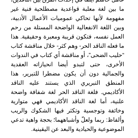
ما بين لغة معلبة قواعدية مصطلحية فنية غير
مفهومة لأنها تحاكي عموميات الأعمال الأدبية،
وبين اللغة الانفعالية الواضحة المستلة من رحم
العمل نفسه، فتكون قريبة ومعبرة وحقيقية. هذا
ما فعله الناقد الحر- وهم كثر- خلال مناقشة كتاب
“حليب الضحى”، أو مناقشة أي كتاب في الندوات
الأخرى، حتى لتبدو أيضا انحيازاته العقدية
والجمالية دون أن يكون مضطرا للتبرير، هذا
المنطق التبريري الذي يستند عليه الناقد
الأكاديمي. فلغة الناقد الحر لغة شفافة واضحة
علنية، أما لغة الناقد الأكاديمي فهي متوارية
وخائفة وتوجسية وتكثر فيها الشكوك والريب
وألفاظ: ربما ولعلّ وأشباههما؛ بحجة واهية تدعي
الموضوعية والحيادية والبعد عن اليقينية.