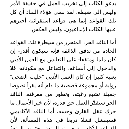
يدعو الكتّاب إلى تخريب العمل في حقيقة الأمر
وليس إلى ضبطه. لقد نسي هؤلاء النقاد أن كل
تلك القواعد إنما هي قواعد استقرائية أجبرهم
عليها الكتّاب الإبداعيون، وليس العكس.
أما الناقد الحر، المتحرر من سيطرة تلك القواعد
الحادة من تدفق الذائقة فإنه سيكون أقدر- إن
كان ملما ومثقفا- على التعايش مع العمل الأدبي
والدخول إلى أنساغه، والتفاعل مع مكوناته، فلا
يعنيه كثيرا إن كان العمل الأدبي “حليب الضحى”
رواية أو مجموعة قصصية ما دام أنه يقرأ نصوصا
جميلة تشبع رغبته، وتطور من معرفته. الناقد
الحر سيقدّر العمل حق قدره، لأن خير الأعمال ما
حرك عقل القارئ وحسه، أما الناقد الأكاديمي
فسيفشل فشلا ذريعا في هذه المسألة، لأن
القواعد الأكاديمية حرمته المتعة وحرّمت المتعةُ