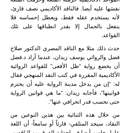
نفسَها عليه أيضا. فالناقد الأكاديمي نصف قارئ،
لأنه يستخدم عقله فقط، ويعطل إحساسه فلا
ينفعل بالجمال إلا بقدر انطباقها على تلك
القواعد.
حدث ذلك مثلا مع الناقد المصري الدكتور صلاح
فضل والروائي يوسف زيدان، عندما أراد د.فضل
أن يخضع رواية “ظل الأفعى” للقواعد الروائية
الأكاديمية المقررة في كتب النقد المنهجي فقال
له: “إن من يدخل مدينة الرواية عليه أن يحترم
قوانينها”، فأجابه زيدان: “ما هي قوانين الرواية
حتى نحسب قدر انحرافي عنها”.
من خلال هذه الثنائية بين هذين النوعين من
النقاد، سيجد المتلقي- قارئاً أو سامعاً- أن اللغة
عامل حاسم أيضا في إحداث الفرق بين الناقدين،