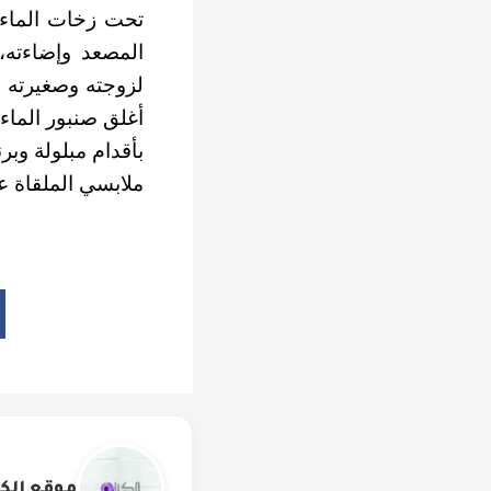
تحت زخات الماء أ
المصعد وإضاءته،
لزوجته وصغيرته ف
أغلق صنبور الماء
بأقدام مبلولة و
ملابسي الملقاة ع
موقع الكت