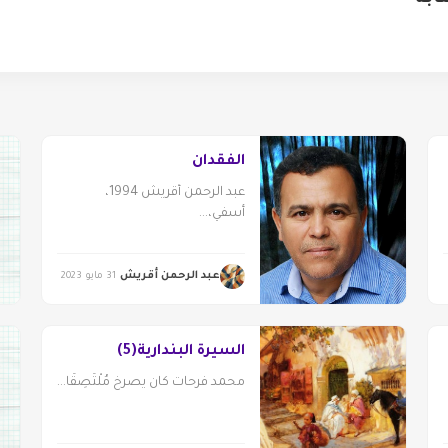
الفقدان
عبد الرحمن أقريش 1994،
أسفي،...
عبد الرحمن أقريش
31 مايو 2023
السيرة البندارية(5)
محمد فرحات كان يصرخ مُلْتَصِقًا...