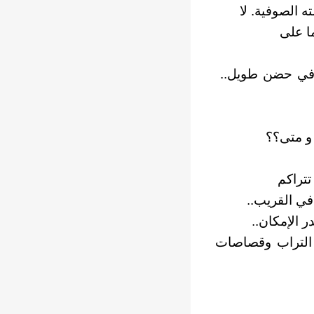
ه الصوفية. لا
ا على
ي في حضن طويل..
و متى؟؟
تتراكم
في القريب..
 الإمكان..
 التراب وقصاصات