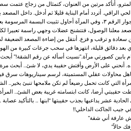
مترو، أتأكد مرتين من العنوان، كتمثال من زجاج عتمت سط
ي الراقي. أتردد أمام البناية قليلا ثم أدخل. داخل المصعد ب
تثبيت البسمة المرسومة بعضلات
صعد معلنا الوصول، فتتشنج عضلات وجهي راسمة تعبيرا لكل
 سعادة و ترقب و فزع. أنتقل من إضاءة المصعد الضعيفة ل
اي بعد دقائق قليلة، انتهزها في سحب جرعات كبيرة من الهوا
ام بابين كصورتي مرآة.”نسيت أسأله عن رقم الشقة!” أبحث 
ه. أنحني على الأرض وأفتش حقيبة يدي، لا شئ.. أبحث مرة
اهل محاولات عقلي المستميتة، لرسم سيناريوهات سرق فيه
رأة التي كانت تحمل رضيعاً لم تكن ملامحها تنبئ بخير.. ال
حقيبتي أرضا، كانت ابتسامته غريبة بعض الشئ.. المرأ
ادية عشر يداعبها بجذب حقيبتها “ابنها .. بالتأكيد عصابة ..
 في جيب الجاكت الداخلي!!
 عارفة أني شقة”
ك حالاً”