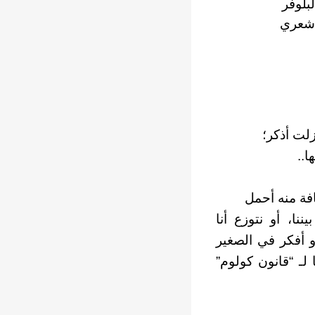
بلوفر
 شعري
لت أذكر؛
ا..
فة منه أحمل
ا، أو نتوزع أنا
و أفكر في الصغير
لـ “قانون كولوم”