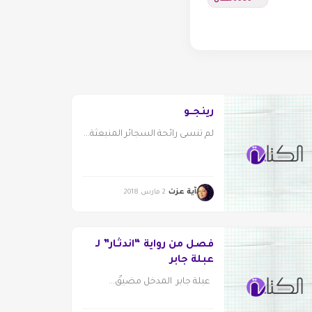
رينجــو
لم تنسى رائحة السجائر المنبعثة...
آية عزت
2 مارس 2018
فصل من رواية “اندثـار” لـ
عبلة جابر
عبلة جابر المدخل مضيقٌ...