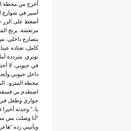
أخرج من محطة ال
أسير في شوارع الح
أضغط على الزر جوار الرقم ٣، وفي المرآة أحاول 
مرتعشة. يرتج الم
يتصارع داخلي، من
كامل، تعتاده عين
توتري. مترددة أم
في جيوبي، لا أجد
داخل جيوبي وأتج
محطة المترو.. الم
اصطدم بي فسقطت 
جواري وطفل في الح
يا..” وجدته أخيرا
“أنا وصلت بس مش
ويأتيني رده “هاعرف