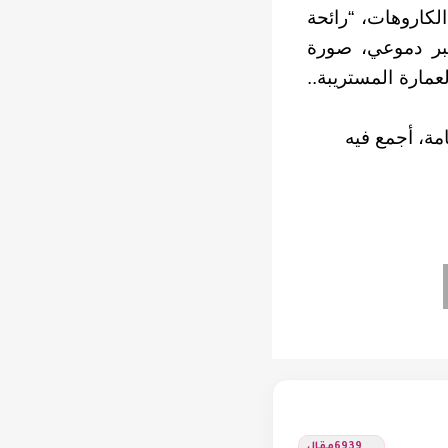
الكاروهات، “رائحة
عبر دموعي، صورة
مارة المستريبة..
ة، أجمع فيه
6939
مقال