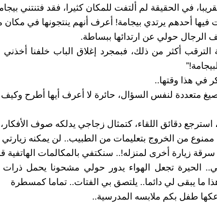
قريبا، في الحقيقة لم ألتفت للمكان كثيرا، فقد فتنتني بيجامت
ت فيها أحدهم يرتدي بيجامة! أعرف أنهم ينتجونها في مكان م
 الرجال حولي عن ارتدائها ببساطة.
 الترقب أكثر من ذلك، فبمجرد إغلاق الباب خلفنا أخذن
يجامة!”
ر في هذا وقتها..
يغ متعددة لنفس السؤال، حائرة لا أعرف أيها أطرح وكيف 
استرجع دقائق اللقاء، كتمثال زجاجي يدلكه صوف الأفكار، 
ممنوع من الخروج بتعليمات من الطبيب.. لن يمكنه زيارتي 
قة زيارة أخرى لمنزله!.. سنكتفي بالمكالمات الهاتفية قدر
ي.. الحيرة تجعل الهواء يدور حولي مشحونا يحمل ذرات
هذا ما يبقى لي دائما.. يلتصق بي الفتات.. تماما كمسطرة
عكها طفل بكم ملابسه المدرسية..