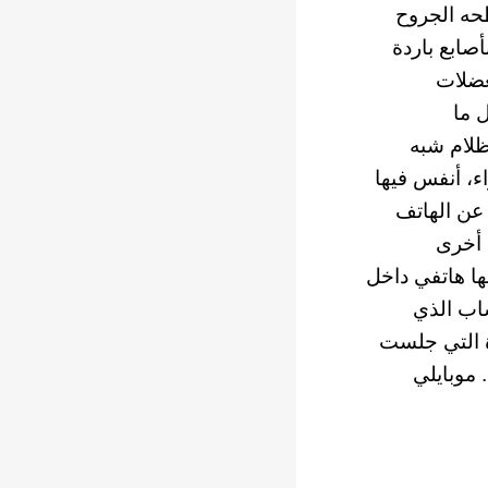
حه الجروح
أصابع باردة
 ما
ظلام شبه
ء، أنفس فيها
عن الهاتف
 أخرى
ا هاتفي داخل
شاب الذي
ة التي جلست
 موبايلي