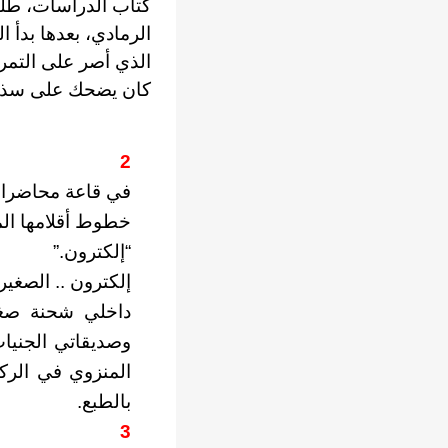
كتاب الدراسات، طلب
الرمادي، بعدها بدأ
الذي أصر على التمر
كان يضحك على سذاجت
2
في قاعة محاضرات،
خطوط أقلامها المل
“إلكترون.”
إلكترون .. الصغي
داخلي شحنة صغير
وصديقاتي الجنيات
المنزوي في الركن
بالطبع.
3