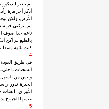
لم يتغير الديكور ت
أذكر أخر مرة رأي
الأرض، ولكن توقف
لم يتركني فريسة
ناعم جدا صوف الب
بالطبع لم أكن أفك
كنت تائهة وسط ص
4
في طريق العودة، 
الشحنات داخلي.. 
وليس من السهل سر
الحيرة تدور رأس
الأوراق.. الفتات 
عتمتها الجروح يد
5