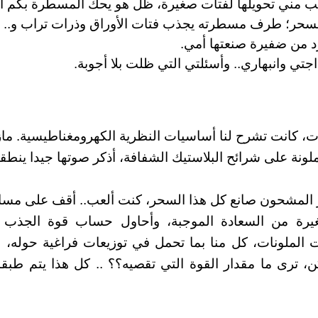
 مني تحويلها لفتات صغيرة، ظل هو يحك المسطرة بكم ال
 السحر؛ طرف مسطرته يجذب فتات الأوراق وذرات تراب و..
د من ضفيرة صنعتها أمي.
ي وانبهاري.. وأسئلتي التي ظلت بلا أجوبة.
 كانت تشرح لنا أساسيات النظرية الكهرومغناطيسية. ماز
ونة على شرائح البلاستيك الشفافة، أذكر صوتها جيدا ينطقه
ر المشحون صانع كل هذا السحر، كنت ألعب.. أقف على مسا
ة من السعادة الموجبة، وأحاول حساب قوة الجذب بينن
 الملونات، كل منا بما تحمل في توزيعات فراغية حوله، 
، ترى ما مقدار القوة التي تقصيه؟؟ .. كل هذا يتم طبقا 