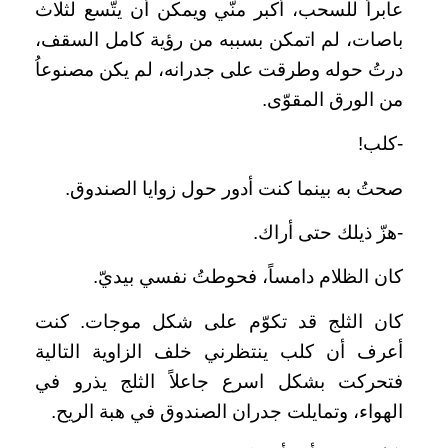
عابراً للسحب، أكبر منّي ويمكن أن يتّسع لثلاث
باصات، لم اتمكن بسببه من رؤية كامل السقف،
درتُ حوله وطرقت على جدرانه، لم يكن مصنوعاُ
من الورق المقوّى.
-كلب!
صحتُ به بينما كنت أدور حول زوايا الصندوق.
-هزّ ذيلك حتى أراك.
كان الظلام دامساً، فحوطتُ نفسي بيديّ.
كان الثلج قد تكوّم على شكل موجات. كنت
أعرف أن كلب ينتظرني خلف الزاوية التالية
فتحركت بشكل اسرع جاعلاً الثلج يذرو في
الهواء، وتمايلت جدران الصندوق في هبة الريح.