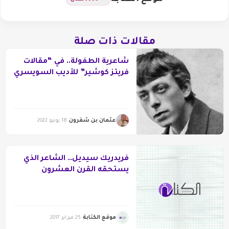
مقالات ذات صلة
شاعرية الطفولة.. في “مقالات
فريتز كوشير” للأديب السويسري
روبير فالزير
عثمان بن شقرون
18 يونيو 2022
فريدريك سيديل… الشاعر الذي
يستحقه القرن العشرون
موقع الكتابة
25 فبراير 2017