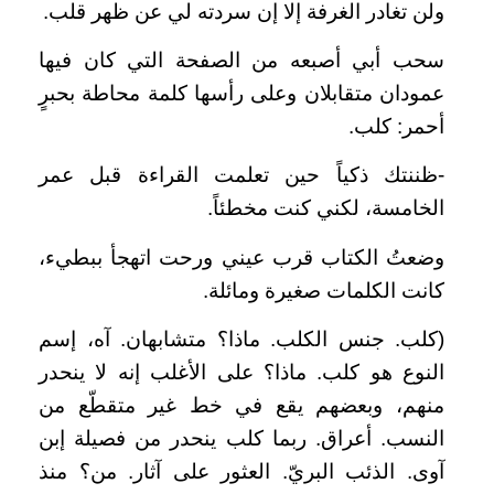
ولن تغادر الغرفة إلا إن سردته لي عن ظهر قلب.
سحب أبي أصبعه من الصفحة التي كان فيها
عمودان متقابلان وعلى رأسها كلمة محاطة بحبرٍ
أحمر: كلب.
-ظننتك ذكياً حين تعلمت القراءة قبل عمر
الخامسة، لكني كنت مخطئاً.
وضعتُ الكتاب قرب عيني ورحت اتهجأ ببطيء،
كانت الكلمات صغيرة ومائلة.
(كلب. جنس الكلب. ماذا؟ متشابهان. آه، إسم
النوع هو كلب. ماذا؟ على الأغلب إنه لا ينحدر
منهم، وبعضهم يقع في خط غير متقطّع من
النسب. أعراق. ربما كلب ينحدر من فصيلة إبن
آوى. الذئب البريّ. العثور على آثار. من؟ منذ