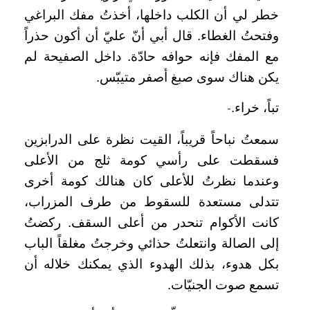
خطر لي أن الكلب داخلها، أخذتُ مفك البراغي
وفتحتُ الغطاء. قال أبي أنّ عليّ أن أكون حذراً
مع المفك فإنه حوافه حادّة. داخل الصفيحة لم
يكن هناك سوى صبغ أصفر متيبّس.
تباً، خراء.
–
سمعتُ نباحاً
قريباً،
القيت نظرة على الدرابزين
فسقطت على رأسي كومة ثلج من الأعلى
وعندما نظرتُ للأعلى كان هنالك كومة أخرى
تتدلى مستعدة للسقوط من طرف المزراب،
كانت الأكوام تنحدر من أعلى السقف. ركضتُ
إلى الصالة وانتعلتُ حذائي وخرجتُ مغلقاً الباب
بكل هدوء، بذلك الهدوء الذي يمكنك خلاله أن
تسمع صوت الجنيّات.