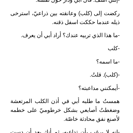
ركضت إلى (كلب) وعانقته بين ذراعيّ، استرخى
ذيله عندما حككت اسفل ذقنه.
-ما هذا الذي تربيه عندك؟ أراد أبي أن يعرف.
-كلب
-ما اسمه؟
-(كلب). قلتُ.
-أيمكنني مداعبته؟
همستُ ما طلبه أبي في أذن الكلب المرتعشة
وضغطتُ أصابعي بشكل خرطوميّ على خطمه
لأصنع نفق محادثة خاصّة.
-إنه لا يرغب بأن تداعبه، ثم أنك بعد أن دست