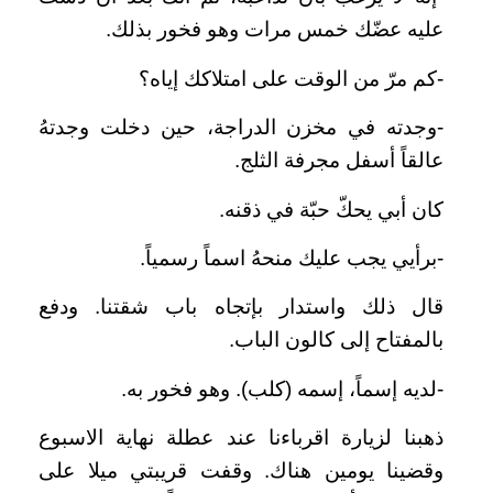
عليه عضّك خمس مرات وهو فخور بذلك.
-كم مرّ من الوقت على امتلاكك إياه؟
-وجدته في مخزن الدراجة، حين دخلت وجدتهُ
عالقاً أسفل مجرفة الثلج.
كان أبي يحكّ حبّة في ذقنه.
-برأيي يجب عليك منحهُ اسماً رسمياً.
قال ذلك واستدار بإتجاه باب شقتنا. ودفع
بالمفتاح إلى كالون الباب.
-لديه إسماً، إسمه (كلب). وهو فخور به.
ذهبنا لزيارة اقرباءنا عند عطلة نهاية الاسبوع
وقضينا يومين هناك. وقفت قريبتي ميلا على