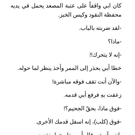
كان ابي واقفاً على عتبة المصعد يحمل في يديه
محفظة النقود وكيس الخبز.
-لقد ضربته بالباب.
-ماذا؟
-إنه لا يتحرك!!
خطا أبي بحذر إلى الممر وأخذ ينظر لما حوله.
-والآن أنت تقف فوقه مباشرة!
زعقت بهِ فرفع أبي قدمه.
-فوق ماذا، بحقّ الجحيم؟!
-فوق (كلب)، إنه اسفل قدمك الأخرى.
-إنني آسف. قال أبي ودار حول نفسه.