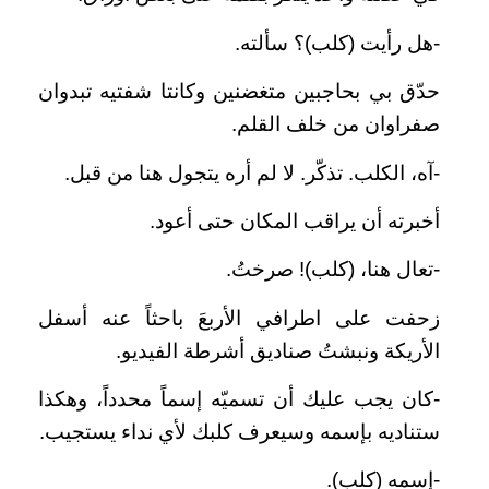
-هل رأيت (كلب)؟ سألته.
حدّق بي بحاجبين متغضنين وكانتا شفتيه تبدوان
صفراوان من خلف القلم.
-آه، الكلب. تذكّر. لا لم أره يتجول هنا من قبل.
أخبرته أن يراقب المكان حتى أعود.
-تعال هنا، (كلب)! صرختُ.
زحفت على اطرافي الأربعَ باحثاً عنه أسفل
الأريكة ونبشتُ صناديق أشرطة الفيديو.
-كان يجب عليك أن تسميّه إسماً محدداً، وهكذا
ستناديه بإسمه وسيعرف كلبك لأي نداء يستجيب.
-إسمه (كلب).