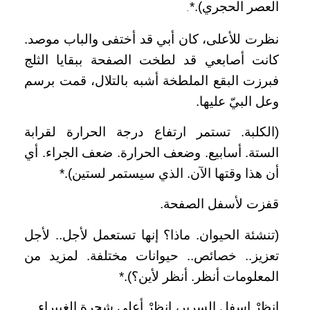
العصر الحجري).*
.
نظرت للأعلى، كان أبي قد أختفى والباب موصد.
كانت أصابعي قد لطخت الصفحة ببقايا الثلج
فبرزت البقع الملطخة أشبه بالتلال، قمت برسم
وعل البيّ عليها.
(الكلبة. تستمر ارتفاع درجة الحرارة لقرابة
الستة. أسابيع. وضعف الحرارة. ضعف الجراء. أي
أن هذا وقتها الآن. الذي سيستمر لستين).*
قفزت لأسفل الصفحة.
(تنشئة الحيوان. ماذا؟ إنها تستعمل لأجل.. لأجل
تعزيز.. خصائص.. حيوانات مختلفة. لمزيد من
المعلومات أنظر. أنظر لأين؟).*
انظرْ اسفل السرير، انظرْ أعلى شجرة الغبيراء.