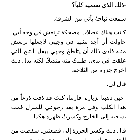
-ذلك الذي تسميه كلباً؟
سمعت نباحهُ يأتي من الشرفة.
كانت هناك عضلات مضحكة ترتعش في وجه أبي،
حاولت أن أجد مثلها في وجهي لأجعلها ترتعش
مثله فأدى ذلك أن يتلطخ وجهي ببقايا الثلج التي
علقت في يدي، طلبتُ منه منديلاً. لكنه بدل ذلك
أخرج جزرة من الثلاجة.
قال لي:
-حين ذهبنا لزيارة اقاربنا، كنتُ قد ذقت ذرعاً من
هذا الكلب وفي مرة بعد رجوعي للمنزل قمت
بسحبه إلى الخارج وكسرتُ ظهره هكذا.
قال ذلك وكسر الجزرة إلى قطعتين. سقطت من
الجزرة قطعة صغيرة حادة وتدحرجت حتى سلة