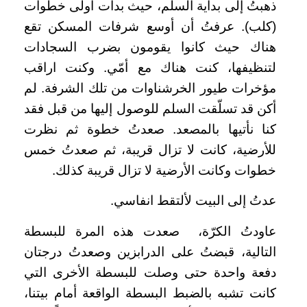
ذهبتُ إلى بداية السلّم، حيث بدأت أولى خطوات
(كلب). عرفتُ أن أوسع شرفات المسكن تقع
هناك حيث كانوا يقومون بضرب السجادات
لتنظيفها، كنت هناك مع أمّي. وكنت اراقب
مؤخرات طيور الخرشناوات من تلك الشرفة. لم
أكن قد تسلّقت السلم للوصول إليها من قبل فقد
كنا نأتيها بالمصعد. صعدتُ خطوة ثم نظرت
للأرضية، كانت لا تزال قريبة، ثم صعدتُ خمس
خطوات وكانت الأرضية لا تزال قريبة كذلك.
عدتُ إلى البيت لألتقط انفاسي.
عاودتُ الكرّة، صعدت هذه المرة للبسطة
التالية، قبضتُ على الدرابزين وصعدتُ درجتان
دفعة واحدة حتى وصلت للبسطة الأخرى التي
كانت تشبه بالضبط البسطة الواقعة أمام بيتنا
،