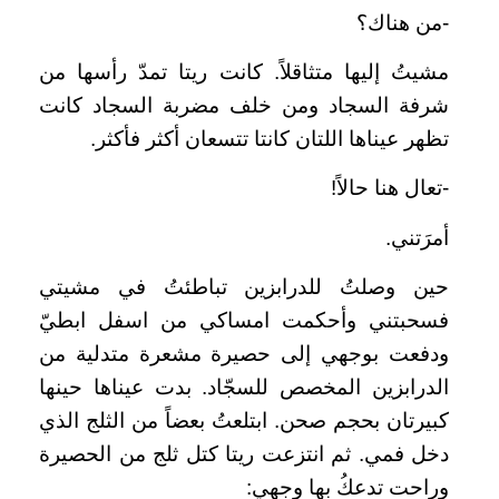
-من هناك؟
مشيتُ إليها متثاقلاً. كانت ريتا تمدّ رأسها من
شرفة السجاد ومن خلف مضربة السجاد كانت
تظهر عيناها اللتان كانتا تتسعان أكثر فأكثر.
-تعال هنا حالاً!
أمرَتني.
حين وصلتُ للدرابزين تباطئتُ في مشيتي
فسحبتني وأحكمت امساكي من اسفل ابطيّ
ودفعت بوجهي إلى حصيرة مشعرة متدلية من
الدرابزين المخصص للسجّاد. بدت عيناها حينها
كبيرتان بحجم صحن. ابتلعتُ بعضاً من الثلج الذي
دخل فمي. ثم انتزعت ريتا كتل ثلج من الحصيرة
وراحت تدعكُ بها وجهي: