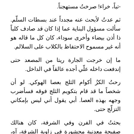
-تباً، خراء! صرختُ مستهجناً.
ثم عدتُ لأبحث عنه مجدداً عند بسطات السلّم.
سألت مسؤول البناية عما إذا كان قد صادف كلباً
ذا أذن بيضاء وأخرى سوداء، كان كل ما قاله هو
أنه غير مسموح الاحتفاظ بالكلاب على السلالم.
ما إن خرجت الجارة ريتا من المصعد حتى
إندفعت داخله علّي أجده عالقاً في الداخل.
رحتُ الكزُ أكوام الثلج بعصا الهوكي. لو أن
شخصاً ما قد قام بتكويم الثلج فوقه فسأضرب
وجهه بهذه العصا. أبي يقول أني ليس بإمكاني
التزلّج حتى.
بحثتُ في الفرن وفي الشرفة، كان هنالك
صفيحة معدنية محشورة في زاوية الشرفة، آه،