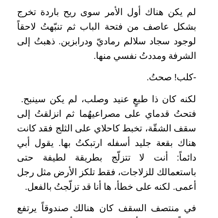
لم يكن هناك أول الأمر سوى ريح باردة تخرج
بشكل عاصف من فتحة الباب ثم تنبّهتُ لاحقاً
لوجود سجاد سلالم رماديّ ودرابزين. ذهبتُ إلى
الشرفة ومددتُ نفسي منها.
-كلب! صحتُ.
لكنه كان
ذا طبعٍ
عنيد وصلب، لم يكن سينبح.
فتحتُ قدماي على مصراعيهُما ثم انزلقتُ إلى
سقف الشقّة، تخبط كاحلاي على الثلج فقد كانت
هناك بقعة جليد أسفله ارتبكتُ بها. يقول أبي
دائماً: أنت لا تتزلّج بطريقة لطيفة حتى
باستعمالك للزلاجات، فقط تلكز الأرض مثل رجل
أعمى. لكنه على خطأ، ها أنا قد تزلّجتُ بالفعل.
في منتصف السقف كان هنالك صندوقاً يرتفع