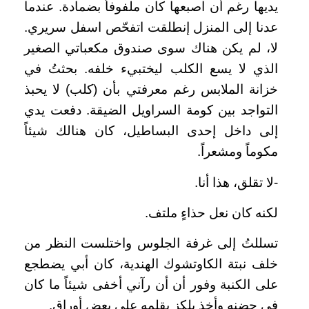
يديها رغم أن اصبعها كان ملفوفاً بضمادة. عندما
عدنا إلى المنزل إنطلقت اتفحّص اسفل سريري.
لا، لم يكن هناك سوى صندوق مكعباتي الصغير
الذي لا يسع الكلب ليختبيء خلفه. بحثتُ في
خزانة الملابس رغم معرفتي بأن (كلب) لا يحبذ
التواجد بين كومة السراويل الضيقة. دفعت يدي
إلى داخل إحدى البساطيل، كان هنالك شيئاً
مكوماً ومشعراً.
-لا تقلق، هذا أنا.
لكنه كان نعل حذاءٍ ملتف.
تسللتُ إلى غرفة الجلوس واختلست النظر من
خلف نبتة الكاوتشوك الهندية، كان أبي يضطجع
على الكنبة وفور أن أن رآني أخفى شيئاً ما كان
في حضنه وأخذ يلكز بقلمه على بعض أوراق.