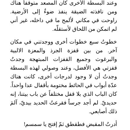
وعند البسطة الأخرى كان المصعد متوقفاً هناك
ومن نافذته الضيقة ينفذ ضوءٌ إلى الأرضية.
راوحت في مكاني لألمح ما في داخله، غير أني
لم اتمكن من اللحاق لأستقلّه.
خطوتُ سبع خطوات أخرى ووجدتني في مكان
آخر. من بين قفزة الجرذ والمعزة الالبية
والبرغوث وجميع القفزات المبتهجة وجدتُ
قفزتي هي الأفضل، وعند وصولي لهذه البسطة
وجدتُ أن لا وجود لدرجات أخرى، كانت هناك
عدّة أبواب في الحائط مختومة بأقفال عدا واحداً.
كان الباب الذي بلا قفل مختلفاً عن باب بيتنا، إنه
حديديّ. لم أجد جرساً فقرعتُ الحديد بيديّ، آلمَ
ذلك أصابعي.
أدرتُ المقبض فطقطق ثمّ إفتح يا سمسم!