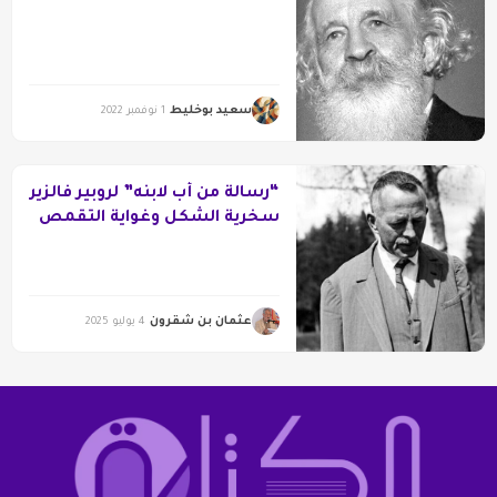
سعيد بوخليط
1 نوفمبر 2022
“رسالة من أب لابنه” لروبير فالزير
سخرية الشكل وغواية التقمص
عثمان بن شقرون
4 يوليو 2025