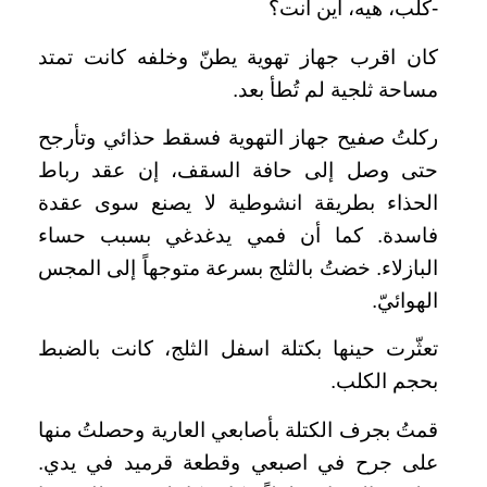
-كلب، هيه، أين أنت؟
كان اقرب جهاز تهوية يطنّ وخلفه كانت تمتد
مساحة ثلجية لم تُطأ بعد.
ركلتُ صفيح جهاز التهوية فسقط حذائي وتأرجح
حتى وصل إلى حافة السقف، إن عقد رباط
الحذاء بطريقة انشوطية لا يصنع سوى عقدة
فاسدة. كما أن فمي يدغدغي بسبب حساء
البازلاء. خضتُ بالثلج بسرعة متوجهاً إلى المجس
الهوائيّ.
تعثّرت حينها بكتلة اسفل الثلج، كانت بالضبط
بحجم الكلب.
قمتُ بجرف الكتلة بأصابعي العارية وحصلتُ منها
على جرح في اصبعي وقطعة قرميد في يدي.