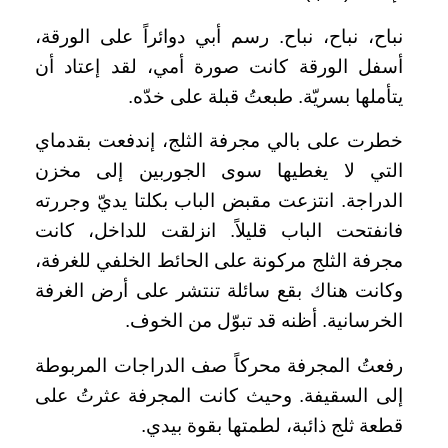
نباح، نباح، نباح. رسم أبي دوائراً على الورقة،
أسفل الورقة كانت صورة أمي، لقد إعتاد أن
يتأملها بسريّة. طبعتُ قبلة على خدّه.
خطرت على بالي مجرفة الثلج، إندفعت بقدماي
التي لا يغطيها سوى الجوربين إلى مخزن
الدراجة. انتزعت مقبض الباب بكلتا يديّ وجررته
فانفتحت الباب قليلاً. انزلقت للداخل، كانت
مجرفة الثلج مركونة على الحائط الخلفي للغرفة،
وكانت هناك بقع سائلة تنتشر على أرض الغرفة
الخرسانية. أظنه قد تبوّل من الخوف.
رفعتُ المجرفة محركاً صف الدراجات المربوطة
إلى السقيفة. وحيث كانت المجرفة عثرتُ على
قطعة ثلج ذائبة، لطمتها بقوة بيدي.