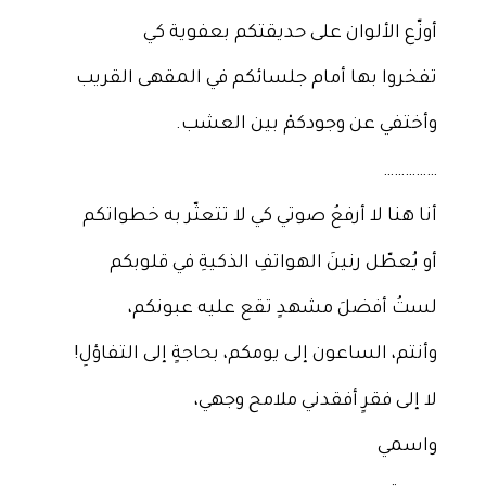
أوزّع الألوان على حديقتكم بعفوية كي
تفخروا بها أمام جلسائكم في المقهى القريب
وأختفي عن وجودكمْ بين العشب.
……………
أنا هنا لا أرفعُ صوتي كي لا تتعثّر به خطواتكم
أو يُعطّل رنينَ الهواتفِ الذكيةِ في قلوبكم
لستُ أفضلَ مشهدٍ تقع عليه عبونكم،
وأنتم، الساعون إلى يومكم، بحاجةٍ إلى التفاؤلِ!
لا إلى فقرٍ أفقدني ملامح وجهي،
واسمي