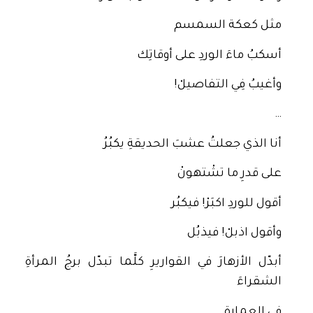
مثل كعكة السمسم
أسكبُ ماءَ الوردِ على أوقاتِك
وأغيبُ فِي التفاصيلْ!
…
أنا الذي جعلتُ عشبَ الحديقةِ يكبُرُ
على قدرِ ما تشْتهونْ
أقول للوردِ اكبَرْ! فيكبُر
وأقول اذبلْ! فيذبُل
أبدّل الأزهارَ في القواريرِ كلَّما تبدّل برجُ المرأةِ
الشقراءَ
في العمارةِ.