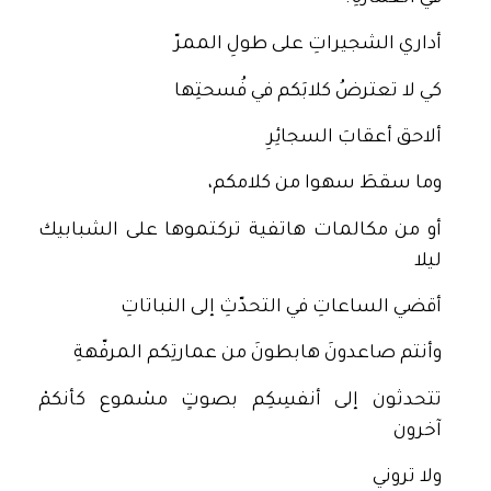
أداري الشجيراتِ على طولِ الممرّ
كي لا تعترضُ كلابَكم في فُسحتِها
ألاحق أعقابَ السجائِرِ
وما سقطَ سهوا من كلامكم،
أو من مكالمات هاتفية تركتموها على الشبابيك
ليلا
أقضي الساعاتِ في التحدّثِ إلى النباتاتِ
وأنتم صاعدونَ هابطونَ من عمارتِكم المرفّهةِ
تتحدثون إلى أنفسِكِم بصوتٍ مسْموع كأنكمْ
آخرون
ولا تروني