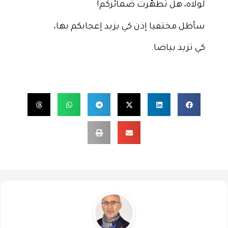
لولاه، هل تطهّرت ضمائركم!
سأظل مختفيا إذن كي يزيد إعجابكم بها،
كي تزيد بياضا.