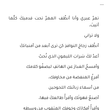
....
تمرّ عبري وأنا أنظّف الممرّ تحت قدميكَ كلَّما
أتيتَ،
ولا تراني
أنظّف زجاجَ النوافذِ كيْ ترى أبعد من أمنياتكَ
أعدّ لكَ شرابَ الليمونِ الذي تُحبّ
وأمسحُ الغبارَ عنِ الهاتفِ ليصفُو كلامك
أفرغُ المنفضة من مخاوفك،
من أسماء زبائنك اللحوحين
أصنعُ قهوتَك وأقرأُ طالعكَ فيها،
وأقرأُ أفكارَك وخوفك المثقوب من وسطه