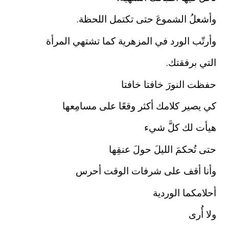
وأشعلُ الشموعَ حتى تكتمل اللحظة.
وأرتّب الورد في المزهرية كما تشتهي المرأة
التي برفقتك.
حفظت النورَ خافتا خافتا
كي يصير كلامك أكثر وقعًا على مسامِعها
هيأت لك كلَّ شيء
حتى تُحكمَ الليلَ حولَ عنقِها
وأنا أقف على شرفات الوقت أحرس
أحلامكما الوردية
ولا أُرى