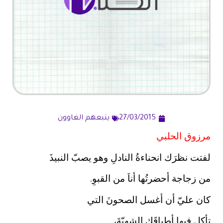
27/03/2015
يتبعهم الغاوون
مرزوق الحلبي
لفتت نظرَك انحناءةُ النادلِ وهو يصبّ النبيذَ
من زجاجة أحضرتُها أناَ من القبوِ.
كان عليّ أن أغسل الصحونَ التي
تأكل فيها أطباقَك الشهيّةَ،