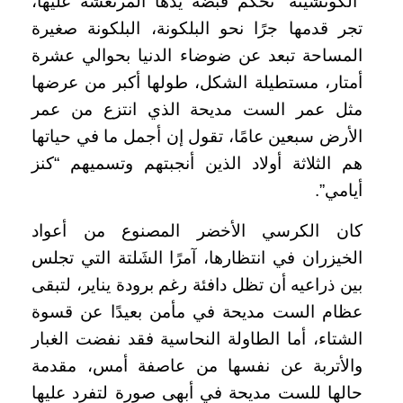
“الكوتشينه” تحكم قبضة يدها المرتعشة عليها،
تجر قدمها جرًا نحو البلكونة، البلكونة صغيرة
المساحة تبعد عن ضوضاء الدنيا بحوالي عشرة
أمتار، مستطيلة الشكل، طولها أكبر من عرضها
مثل عمر الست مديحة الذي انتزع من عمر
الأرض سبعين عامًا، تقول إن أجمل ما في حياتها
هم الثلاثة أولاد الذين أنجبتهم وتسميهم “كنز
أيامي”.
كان الكرسي الأخضر المصنوع من أعواد
الخيزران في انتظارها، آمرًا الشَلتة التي تجلس
بين ذراعيه أن تظل دافئة رغم برودة يناير، لتبقى
عظام الست مديحة في مأمن بعيدًا عن قسوة
الشتاء، أما الطاولة النحاسية فقد نفضت الغبار
والأتربة عن نفسها من عاصفة أمس، مقدمة
حالها للست مديحة في أبهى صورة لتفرد عليها