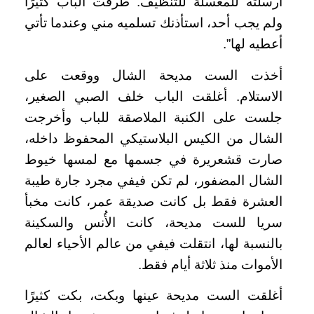
أرسلته للمغسلة للتنظيف. طرقت الباب كثيرًا
ولم يجب أحد، استأذنك تسلميه مني وعندما تأتي
أعطيه لها”.
أخذت الست مديحة الشال ووقعت على
الاستلام. أغلقت الباب خلف الصبي الصغير،
جلست على الكنبة الملاصقة للباب وأخرجت
الشال من الكيس البلاستيكي المحفوظ داخله،
صارت قشعريرة في جسمها مع لمسها خيوط
الشال المضفور، لم تكن فيفي مجرد جارة طيبة
العشرة فقط بل كانت صديقة عمر، كانت مخبأ
سريا للست مديحة، كانت الأُنس والسكينة
بالنسبة لها، انتقلت فيفي من عالم الأحياء لعالم
الأموات منذ ثلاثة أيام فقط.
أغلقت الست مديحة عينها وبكت، بكت كثيرًا