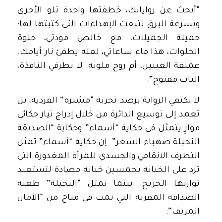
“أبحث عن رواياتك، خطفتها واحدة تلو الأخرى
وبسرعة البرق تتبعت الإهداءات التي كتبتها لها:
جميلة الجميلات، مع خالص مودتي، حلوة
الحلوات، هذا ماء ساعاتي، لعله يطفئ نار أيامك.
عميقة العينين، أم روح ملونة. لا تطرقي النافذة،
الباب مفتوح”.
لا تكتفي الرواية برصد تجربة “مشيرة” الفردية، بل
تعمد إلى توسيع الدائرة من خلال إدراج تيار حكائي
موازٍ يتمثل في حكاية “أسماء” وحكاية “الصديقة
النحيلة صهباء الشعر”. إن حكاية “أسماء” تمثل
التطرف الانقامي والجسدي للمرأة المغدورة التي
ترد على الخيانة بخمسين خيانة مضادة لتستعيد
توازنها الجريح. بينما تمثل “النحيلة” طعنة
الصداقة المقربة التي نمت في مناخ من “الأمان
المزيف”: