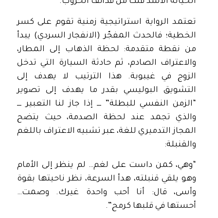
الخيانة الأشد فتكًا من قذائف الحروب.
تعتمد الرواية استراتيجية زمنية تقوم على كسر
الخطية؛ فالحدث المفجّر (الانفجار السردي) يبدأ
من نقطة متقدمة: لحظة الذهاب إلى المطار،
والاعتراف الصادم، ثم حادثة السيارة التي تدخل
الزوج في غيبوبة. هذا الترتيب لا يهدف إلى
التشويق البوليسي بقدر ما يهدف إلى تصوير
“الزمن النفسي للبطلة” ـــ إذا جاز لنا التعبير ـــ
والذي تجمد عند لحظة الصدمة، حيث يتضح
المجاز التدميري للغة، عبر تشبيه الاعتراف باللغم
والقنبلة:
“وهي، كمن داست على لغم… لم ينظر إلى الأمام
وهو يلقي قنبلته، هدأ السرعة، نظر ناحيتها بقوة
وأسى، قال: أنا أحب واحدة غيرك. وصمت…
أحستها في قلبها كرمح”.