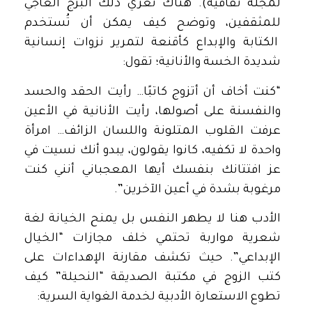
لمجلة ثقافية). هناك تعرّي ذلك البرج العاجي
للمثقفين، وتوضح كيف يمكن أن تُستخدم
الكتابة والإبداع كأقنعة لتمرير نزوات إنسانية
شديدة الخسة والأنانية؛ تقول:
“كنت أخاف أن أتزوج كاتبًا… رأيت الحقد والحسد
والنفسنة على أصولها، رأيت الأنانية في الأعين
عرفت القلوب المتلونة واللسان الزائف… امرأة
واحدة لا تكفيه، كانوا يقولون، يبدو أنك نسيت في
عز افتتانك بنفسك أيها المعجباني أنني كنت
مرغوبة بشدة في أعين الآخرين”.
الأدب هنا لا يطهر النفس بل يمنح الخيانة لغة
شعرية مواربة تحتمي خلف مجازات “الخيال
الإبداعي”. حيث تكشف مقارنة الإهداءات على
كتب الزوج في مكتبة الصديقة “النحيلة” كيف
تطوع الاستعارة الأدبية لخدمة الغواية السرية: