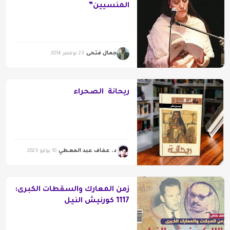
المنسيين”
جمال فتحى
23 نوفمبر 2014
ريحانة الصحراء
د. عفاف عبد المعطي
10 يوليو 2023
زمن المعارك والسقطات الكبرى:
1117 كورنيش النيل