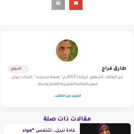
طارق فراج
11
مقال
من أعماله: ـ الشقوق (رواية ) 2003 م " طبعة محدودة " ـ البنات؛ ديوان
شعر بالعامية المصرية (إقليم وسط…
المزيد عن الكاتب..
مقالات ذات صلة
غادة نبيل.. تتنفس “هواء