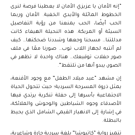
“إنه الأمان يا عزيزي الأمان لا يعطينا فرصة لنرى
الخطوط المائلة والأيدي الخفية. الأمان وربما
الحب أيضًا، الحب يمنعنا من رؤية التفاصيل
السيئة أو المربكة. هذه النحيلة الهيفاء كانت
مدللتنا… مسحنا وجعها وشددنا ضحكتها… كيف
لم أنتبه لجهاز اللاب توب… صورنا معًا في ملف
صور حفلات توقيعك… هناك واحدة لا تظهر في
الصور، يبدو أنها من تلتقط”.
إن مشهد “عيد ميلاد الطفل” مع وجود الأقنعة،
يمثل ذروة المسرحة السردية؛ حيث تتحول الحياة
الاجتماعية بأسرها إلى حفلة تنكرية يرتدي فيها
الأصدقاء وجوه الشياطين والوحوش والملائكة،
في إشارة إلى الانهيار القيمي الشامل الذي يحيط
بالبطلة.
تتميز رواية “كاتيوشا” بلغة سردية حارة وشاعرية،