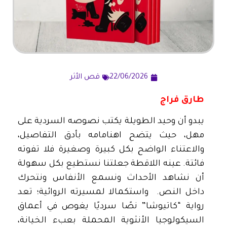
22/06/2026
قص الأثر
طارق فراج
يبدو أن وحيد الطويلة يكتب نصوصه السردية على
مهل، حيث يتضح اهنامامه بأدق التفاصيل،
والاعتناء الواضح بكل كبيرة وصغيرة فلا تفوته
فائتة. عينه اللاقطة جعلتنا نستطيع بكل سهولة
أن نشاهد الأحداث ونسمع الأنفاس ونتحرك
داخل النص. واستكمالا لمسيرته الروائية؛ تعد
رواية “كاتيوشا” نصًا سرديًا يغوص في أعماق
السيكولوجيا الأنثوية المحملة بعبء الخيانة،