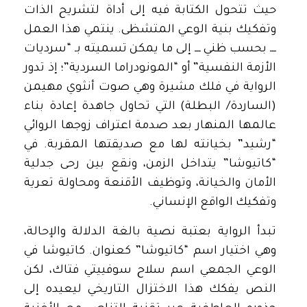
حيث تتحول الكتابة فيه إلى أداة لتشريح الذات
وتفكيك بنية الوعي المتشظى. ينتمي هذا العمل
ـــ بحسب ظني ـــ إلى ما يمكن تسميته بـ “سرديات
الأزمة النفسية” أو “المونودراما السردية”؛ إذ تدور
الرواية في فلك مشيرة وهي صوت أنثوي مهيمن
(الساردة/ البطلة) التي تحاول جاهدة إعادة بناء
عالمها المنهار بعد صدمة اعتراف زوجها الروائي
“رشيد” بخيانته لها مع صديقتها المقربة. في
“كاتيوشا” يتداخل الزمن، ونقع بين رحى جدلية
الأمان والخيانة، وتوظيف الأقنعة ومحاولة تعرية
وتفكيك الواقع الإنساني.
تبدأ الرواية بعتبة نصية بالغة الدلالة والإحالة،
وهي اختيار اسم “كاتيوشا” كعنوان. كاتيوشا في
الوعي الجمعي اسم سلاح سوفييتي فتاك، لكن
النص يفكك هذا الاختزال التاريخي ليعيده إلى