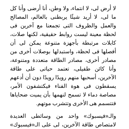
لا أرض لى، لا انتماء، ولا وطن، أنا أرضى وأنا كل
ما لى، لا أريد شيئًا يربطنى بالعالم، المصالح
والعمل والظروف التى تجمعنا مع آخرين فى
لحظة معينة ليست روابط حقيقية، لكنها صلات،
كابلات مرتبطة بأجهزة متنوعة يمكن لى أن
أفصلها فى لحظة، واستبدلها بوصلات أخرى من
مصادر أخرى، مصادر الطاقة متعددة ومتنوعة،
وأنا كائن طفيلى، تعتمد حياتى على طاقة
الآخرين، أسحبها منهم رويدًا رويدًا دون أن أدعهم
يسقطون فى هوة الفناء فيكتشفون الأمر،
مصاصة دماء لا تسمح لنهمها بأن يميت ضحاياها
فتتسمم هى الأخرى وتتشرب موتهم
.
والـ«فيسبوك» واحد من وسائطى العديدة
لامتصاص طاقة الآخرين، لى على الـ«فيسبوك»