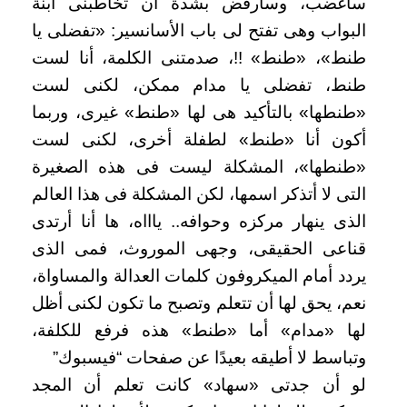
سأغضب، وسأرفض بشدة أن تخاطبنى ابنة
البواب وهى تفتح لى باب الأسانسير: «تفضلى يا
طنط»، «طنط» !!، صدمتنى الكلمة، أنا لست
طنط، تفضلى يا مدام ممكن، لكنى لست
«طنطها» بالتأكيد هى لها «طنط» غيرى، وربما
أكون أنا «طنط» لطفلة أخرى، لكنى لست
«طنطها»، المشكلة ليست فى هذه الصغيرة
التى لا أتذكر اسمها، لكن المشكلة فى هذا العالم
الذى ينهار مركزه وحوافه.. ياااه، ها أنا أرتدى
قناعى الحقيقى، وجهى الموروث، فمى الذى
يردد أمام الميكروفون كلمات العدالة والمساواة،
نعم، يحق لها أن تتعلم وتصبح ما تكون لكنى أظل
لها «مدام» أما «طنط» هذه فرفع للكلفة،
وتباسط لا أطيقه بعيدًا عن صفحات “فيسبوك”
لو أن جدتى «سهاد» كانت تعلم أن المجد