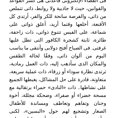
فى الفضاء الإلكترونى قاعدتى هى كسر القواعد
والقوانين، حيث لا جاذبية ولا روابط، ذاتى تتملص
من ذاتى، والفرصة سانحة للكر والفر، أرتدى كل
الأقنعة، أخلعها وقتما أريد، أعلق ذواتى على
شماعة، على الفيس تتنوع ذواتى، ذات زاحفة،
طائرة، ثابتة كشجرة الكافور التى تطل عليها
غرفتى. فى الصباح أفتح دولابى وأنتقى ما يناسب
اليوم من ألوان ذاتى، وفقًا لحالة الطقس
والمكان الذى سأذهب إليه، ذات العمل رمادية،
ترتدى نظارة سوداء أو زرقاء، ذات عملية سريعة،
متعاونة، قادرة على حل المشاكل، يغبطها الجميع
على نشاطها.. ذات «النادى» حمراء برتقالية مع
مسحة خضراء أو صفراء، وضحكة مجللة، أخوة
وحنان وتفاهم وتعاطف ومساندة للأطفال
الصغار وتشجيع لهم حول «البسين»، لكنى