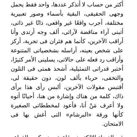
أكثر من حساب لا أتذكر عددها، واحد فقط يحمل
وجهى الحقيقى، البقية بأسماء وصور تعبيرية
مختلفة، أجرب واقعًا غير واقعى، ذاتًا غير ذاتى،
أتبنى آراء مناقضة لآرائى، ألف وجه أرتدى وأنا
أراقب الآخرين، كأنما هم فئران فى تجربة، أركز
على شخص بعينه، أراسله بشخصياتى المتنوعة
وأراقب رد فعله على حالاتى، يسلينى الأمر كثيرًا،
أختبر قدراتى التمثيلية، أشحذ همتى فى التلون
والتخفى، حرباء بألف لون، دون حقيقة لى،
أقتبس مقولات الآخرين، ألبس رأى هذا برأى
ذاك، كلمة من هناك وإشارة من هنا، أحيانًا أتوه
ولا أعرف مَنْ أنا، فأعود لمخططاتى الصغيرة
كأنها ورقة «البرشام» التى أغش بها فى
الامتحان
.