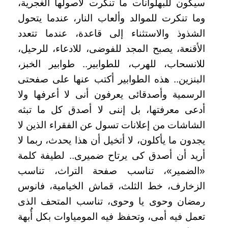
سيكون للبهلوانات ما تنكرت لأصولها الغجرية،
وما تنكرت للموالد وألعاب النار، عندما يتحول
الشذوذ والاستثناء إلى قاعدة، عندما تتعدد
الأقنعة، يصبح المجد للفوضى، للادعاء، للرحيل،
للانسحاب، للهرب، للطوابير.. طوابير الخبز،
البنزين.. هذه الطوابير أكتب عنها على صفحتى
الرسمية وأصدقائى يعرفون أنى لا أعرفها ولا
أدعى معرفتها، بل إننى لا أصدق كل ما تبثه
الشاشات من إعلانات تسول عن الفقراء الذين لا
يجدون ما يأكلون، لا أتخيل أن هذا يحدث، ربما لا
أريد أن أصدق كى يرتاح ضميرى.. لطيفة كلمة
«الضمير»، تناسب صفحة التراث، تناسب
الزخارف، خط الثلث، قماش الخيامية، فانوس
رمضان وحوى يا وحوى، تناسب المتحف الذى
تعمل فيه أمى، وتحفظ فيه المومياوات بكل أُبهة