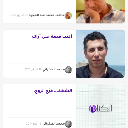
عاطف محمد عبد المجيد
19 أكتوبر 2020
أُكتب قصة حتى أراك
محمد الفخراني
17 فبراير 2020
الشغف.. فَرَح الروح.
محمد الفخراني
18 يناير 2014