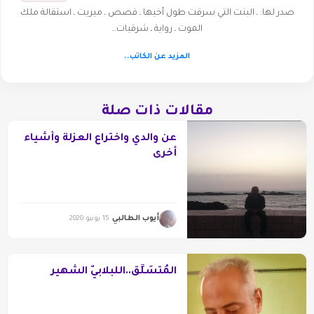
صدر لها: ـ البنت التي سرقت طول أخيها ـ قصص ـ ميريت ـ استقالة ملك
الموت ـ رواية ـ شرقيات…
المزيد عن الكاتب..
مقالات ذات صلة
عن والدي واختراع العزلة وأشياء
أخرى
أيوب الطالبي
15 يونيو 2020
المُتَسَلِّقُ..اللبلابيُّ الشهير