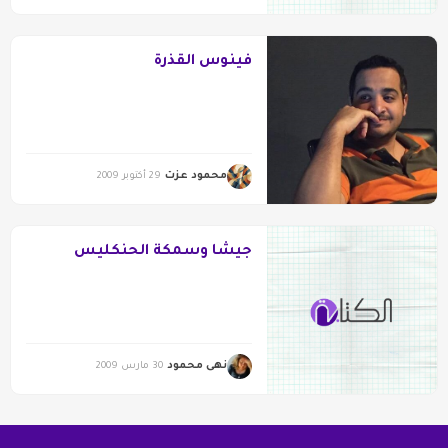
فينوس القذرة
محمود عزت
29 أكتوبر 2009
جيشا وسمكة الحنكليس
نهى محمود
30 مارس 2009