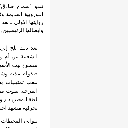
تبدو "سماح صادق" 
الـوروبية القديمة و
روايتها الاولي ـ ب
وابطالها الرئيسيين, 
بعد ذلك تلج إلى
الشعبية بين أم و
سطوح بيت الأسرة,
طفولة عذبة وشجي
بلعب تمثيليات ب
المرحلة بموت مفا
لعنة المصريات, 
بحرفية مشهد احتر
تتوالي المحطات ا