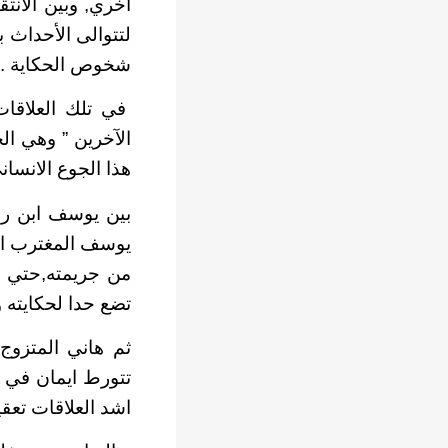
اخري, وبين الانتق
لتتوالى الأحداث 
شخوص الحكاية .
في تلك العلاقات
الآخرين ” وهي ال
هذا الجوع الانساني 
بين يوسف ابن رجل
يوسف المغترب ال
من جريمته,حتي ب
تضع حدا لحكايته و
ثم هاني المتزوج م
تتورط ايمان في ع
اشد العلاقات تعقي