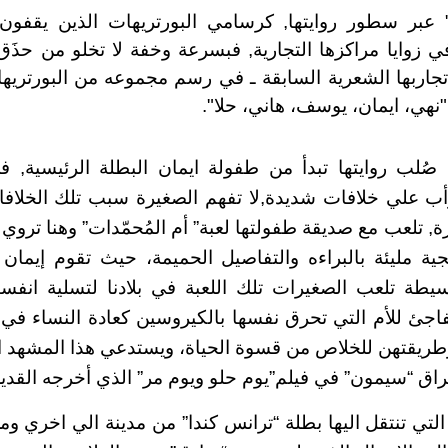
عبر سطور روايتها, كرسامي البورتريهات الذين يقفون
في زوايا مراكزها التجارية, فبسرعة وخفة لا تخلو من حذَق
عد تجاربها الشعرية السابقة ـ في رسم مجموعه من البورتري
"نهي، ايمان، يوسف، هاني، حلا".
 صُلب روايتها تبدأ من طفولة ايمان البطلة الرئيسية, 
أب علي خلافات شديدة,لا تفهم الصغيرة سبب تلك الخلافا
 تلعب مع صديقة طفولتها لعبة” أم المُحمّدات” وهنا تر
ة مليئة بالبراءه والتفاصيل الحميمة، حيث تقوم إيمان 
سيطة تلعب الصغيرات تلك اللعبة في بلادنا لتسلية انفس
جئ للأم التي تحرق نفسها بالكيروسين كعادة النساء في 
وطريقتهن للخلاص من قسوة الحياة، ويستدعي هذا المشهد 
اق “سيمون” في فيلم”يوم حلو ويوم مر” الذي أخرجه القدي
لتي تنتقل اليها بطلة “ترانس كندا” من مدينة الي اخري وم