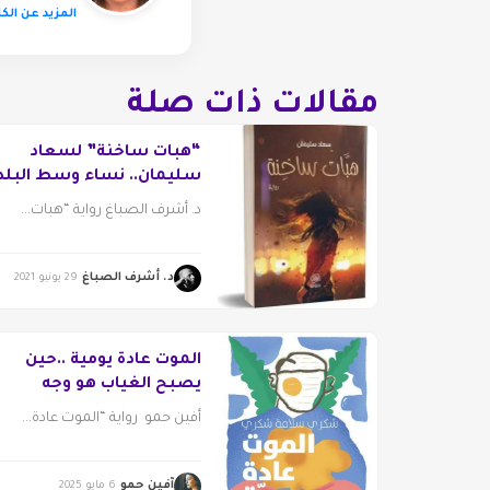
المزيد عن الكا
مقالات ذات صلة
“هبات ساخنة” لسعاد
سليمان.. نساء وسط البلد
وعشوائية الحياة
د. أشرف الصباغ رواية “هبات...
د. أشرف الصباغ
29 يونيو 2021
الموت عادة يومية ..حين
يصبح الغياب هو وجه
الحياة
أفين حمو رواية “الموت عادة...
آفين حمو
6 مايو 2025