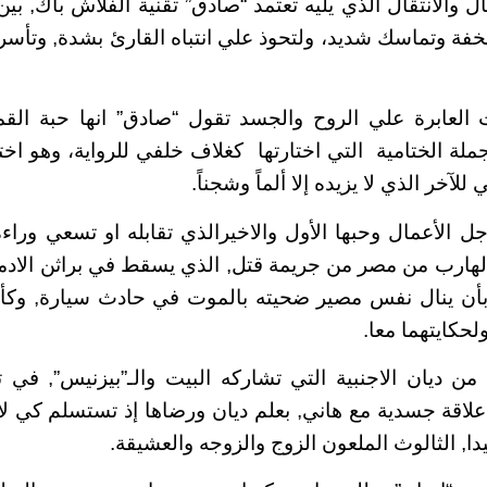
ال والانتقال الذي يليه تعتمد “صادق” تقنية الفلاش باك, ب
بخفة وتماسك شديد، ولتحوذ علي انتباه القارئ بشدة, وتأسر
 العابرة علي الروح والجسد تقول “صادق” انها حبة الق
جملة الختامية التي اختارتها كغلاف خلفي للرواية، وهو اخ
للآخر الذي لا يزيده إلا ألماً وشجناً
.
 الأعمال وحبها الأول والاخيرالذي تقابله او تسعي وراء
هارب من مصر من جريمة قتل, الذي يسقط في براثن الادما
أن ينال نفس مصير ضحيته بالموت في حادث سيارة, وكأن
لحكايتهما معا.
ن ديان الاجنبية التي تشاركه البيت والـ”بيزنيس”, في تلك
لاقة جسدية مع هاني, بعلم ديان ورضاها إذ تستسلم كي لا
دا, الثالوث الملعون الزوج والزوجه والعشيقة.