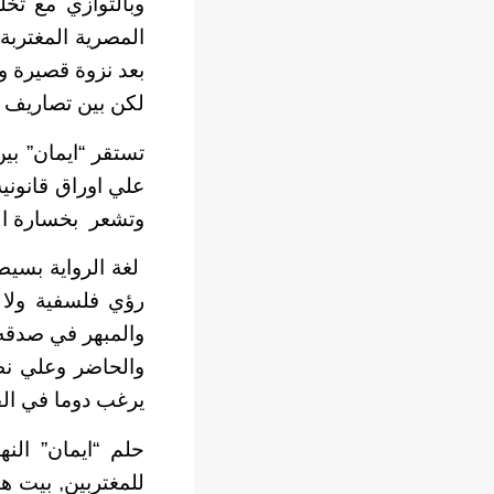
وبالتوازي مع تخل
المصرية المغترب
بعد نزوة قصيرة و
لكن بين تصاريف ا
تستقر “ايمان” ب
علي اوراق قانونية
وتشعر بخسارة ال
لغة الرواية بسيط
رؤي فلسفية ولا 
والمبهر في صدقه 
والحاضر وعلي نظ
يرغب دوما في الق
حلم “ايمان” الن
للمغتربين, بيت ه