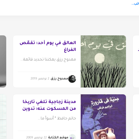
تب..
العالق في يوم أحد: تقمّص
الفراغ
ممدوح رزق يمكننا تحديد قائمة...
ممدوح رزق
2 نوفمبر 2019
مدينة زجاجية تلغي تاريخا
من المسكوت عنه: تدوين
الذات ومحوها
حاتم حافظ * أسوأ ما...
موقع الكتابة
22 نوفمبر 2009