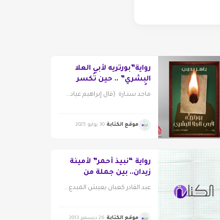
رواية”بورتريه لأبي العلا
البشري” .. حين تُكسر
الأُطُر
ماجد سنـارة (قال إبراهيم عياد...
موقع الكتابة
30 يوليو 2025
رواية “نبيذ أحمر” لأمينة
زيدان.. بين جملة من
الذكريات والتاريخ
عبد القادر كعبان يعيش المبدع...
موقع الكتابة
26 ديسمبر 2013