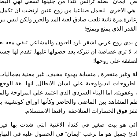
ص “ايمان” بطله ترانس كندا من جنينها تسعي نهي البطلة
ة هي الاخري للحمل صناعيا من زوج عنين ارتضت ان تكمل 
عابرة,مرة ثانية تلعب صادق لعبة المد والجزر ولكن ليس بي
لقدر الذي يمنع ويمنح!
ين يدي زوج غربي اشقر بارد العيون والمشاعر, تبقي معه
, لا تري غضاضة ان تتركه بعد حصولها عليها, تقدم لها جسد
صفقة علي روحها!
ة وغير متقعرة , منسابة بهدوء مخيف, غير معنية بجماليات 
اطروحات ايديولوجية علي لسان الابطال, انها لغة الوجع
وعفويته, اما البناء السردي الذي اعتمد علي المراوحة وال
م المشاهد بين الماضي والحاضر وكأنها اوراق كوتشينة ي
فز فوق الخسارات المتلاحقة رافضا الاستسلام.
هائي هو بيت صغير في كندا، الاغنية التي شدت بها ف
ادئ جميل هو ما ترغب “ايمان” في الحصول عليه في النهاي