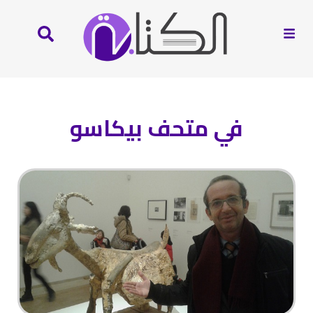
في متحف بيكاسو