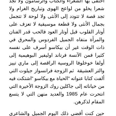
احتفى بها الشعراء والكتاب والرسامون ولا تجد
شعرا يخلو من لواعج الهوى وتباريح الغرام ولا
تجد قصة لا تتودد إلى الأنثى ولا لوحة لا تتجمل
بجمال الأنثى ولا قطعة موسيقية لا تعزف على
أوتار القلوب قبل أوتار العود فالحب قدر الفنان
والمرأة منفاه الجميل الفردوس والمحرق في
ذات الوقت غير أن بيكاسو أسرف على نفسه
كثيرا فمن الآنسة فرناند اوليفير البوهيمية إلى
أولفا خوخلوفا الروسية الراقصة إلى ماري تييز
والتر العشيقة ثم الزوجة فرانسواز جيلوت التي
ألفت كتابا عنوانه “الحياة مع بيكاسو “اشتكت فيه
من خياناته إلى جاكلين روك الزوجة الأخيرة التي
انتحرت عام 1985 والعديد منهن التي لا يتسع
المقام لذكرهن.
حين كنت أقضي ذلك اليوم الجميل والشاعري