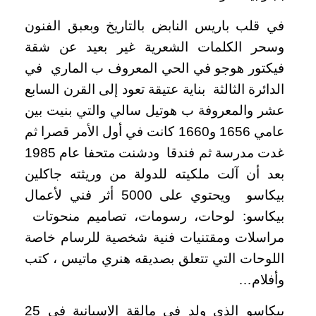
في قلب باريس النابض بالتاريخ وبعبق الفنون
وسحر الكلمات الشعرية غير بعيد عن شقة
فيكتور هوجو في الحي المعروف ب الماري في
الدائرة الثالثة بناية عتيقة تعود إلى القرن السابع
عشر والمعروفة ب هوتيل سالي والتي بنيت بين
عامي 1656 و1660 كانت في أول الأمر قصرا ثم
غدت مدرسة ثم فندقا ودشنت متحفا عام 1985
بعد أن آلت ملكيته للدولة من وريثته جاكلين
بيكاسو ويحتوي على 5000 أثر فني لأعمال
بيكاسو: لوحات، رسومات، تصاميم منحوتات
مراسلات ومقتنيات فنية شخصية للرسام خاصة
اللوحات التي تتعلق بصديقه هنري ماتيس ، كتب
وأفلام…
بيكاسو الذي ولد في مالقة الإسبانية في 25