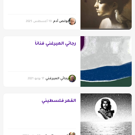
عند الفنان مزاحم الناصري”
بولص آدم
19 أغسطس 2025
رجائي الميرغني فناناً
رجائي الميرغني
17 يونيو 2021
القمر فلسطيني