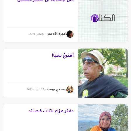
كان بإمكاننا أن نصير حبيبين
أميرة الأدهم
1 نوفمبر 2014
أقترحُ نَخْباً!
سعدي يوسف
27 فبراير 2021
دفتر عزاء لثلاث قصائد