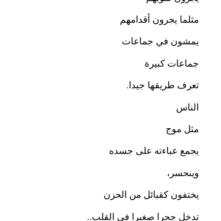
مثلما يجرون أقدامهم
يمشون في جماعات
جماعات كبيرة
تعرف طريقها جيدا.
الناس
مثل موج
يجمع عباءته على جسده
وينحسر،
يختفون كقبائل من الحزن
تدخل جحرا صغيرا في القلب..