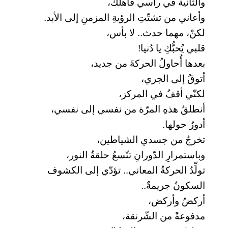
والثانية في رأسي فأهلَك،
وأعاني من تشتّتِ الرؤيةِ المزمنِ إلى الأبد.
لكنْ، مهما حدث.. لا بأس،
قلبي يُحبُّكِ يا دُنيا!
بعدها أُحاولُ الحركةَ من جديد،
أتوقُ إلى الجري،
لكنّي أقفُ في المركز،
أنطلقُ هذهِ المرّة من نفسي إلى نفسي،
أدورُ حولها.
تخرجُ من جسدي الشياطين،
وباستمرارِ الدّورانِ تتّسعُ حلقةُ النور،
تولِّدُ الحركةُ المعاني.. تؤدّي إلى الكشوف
السكونُ جريمةٌ..
أركضُ وأركض،
مدفوعةً من الشّرنقة،