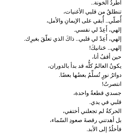
أطردُ الخونة..
تنطلقُ من قلبي الأغنيات،
أُصلّي.. أُبقي على الإيمانِ والأمل،
إلهي، أَعِدْ لي نفسي.
إلهي، أَعِدْ لي قلبي.. ذاكَ الذي تعلّقَ بغيرِك.
إلهي.. حَنانيكَ!
حين أقفُ أنا،
يكونُ العالمُ كلُّه قد بدأ بالدوران،
دوائرُ نورٍ تُسلِّمُ بعضُها بعضًا.
انتصرتُ!
جسدي قطعةٌ واحدة،
قلبي في يدي.
الحركةُ لم تجعلني أختفي،
بل أهدتني رقصةَ صعودِ السّماء،
فأخلُدُ إلى الأبد.