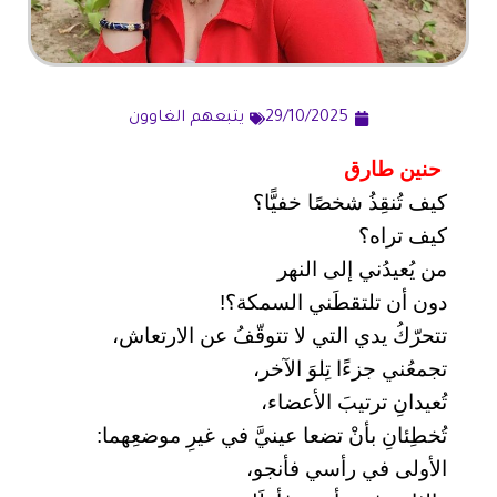
29/10/2025
يتبعهم الغاوون
حنين طارق
كيف تُنقِذُ شخصًا خفيًّا؟
كيف تراه؟
من يُعيدُني إلى النهر
دون أن تلتقطَني السمكة؟!
تتحرّكُ يدي التي لا تتوقّفُ عن الارتعاش،
تجمعُني جزءًا تِلوَ الآخر،
تُعيدانِ ترتيبَ الأعضاء،
تُخطِئانِ بأنْ تضعا عينيَّ في غيرِ موضعِهما:
الأولى في رأسي فأنجو،