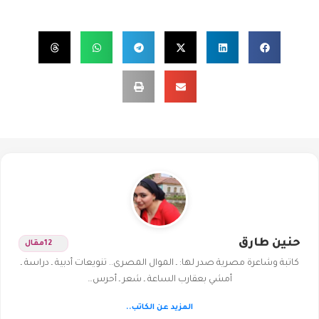
حنين طارق
12
مقال
كاتبة وشاعرة مصرية صدر لها: ـ الموال المصرى.. تنويعات أدبية ـ دراسة ـ
أمشي بعقارب الساعة ـ شعر ـ أحرس…
المزيد عن الكاتب..