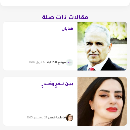
مقالات ذات صلة
هذيان
موقع الكتابة
14 أبريل 2019
بـيـن نَــحْـرٍ وصَــدرٍ
فاطما خضر
21 ديسمبر 2025