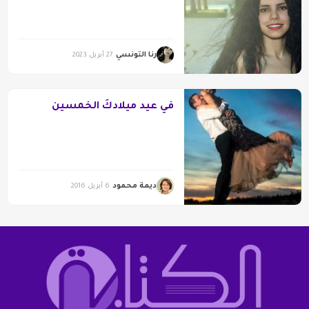
رنا التونسي
27 أبريل 2023
في عيد ميلادكَ الخمسين
ديمة محمود
6 أبريل 2016