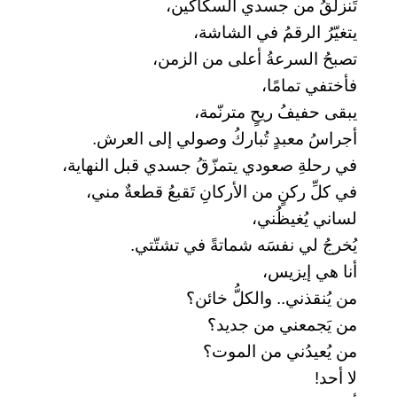
تَنزلقُ من جسدي السكاكين،
يتغيّرُ الرقمُ في الشاشة،
تصبحُ السرعةُ أعلى من الزمن،
فأختفي تمامًا،
يبقى حفيفُ ريحٍ مترنّمة،
أجراسُ معبدٍ تُباركُ وصولي إلى العرش.
في رحلةِ صعودي يتمزّقُ جسدي قبل النهاية،
في كلِّ ركنٍ من الأركانِ تَقبعُ قطعةٌ مني،
لساني يُغيظُني،
يُخرجُ لي نفسَه شماتةً في تشتّتي.
أنا هي إيزيس،
من يُنقذني.. والكلُّ خائن؟
من يَجمعني من جديد؟
من يُعيدُني من الموت؟
لا أحد!