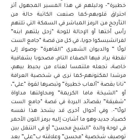
خطيرة”- ودليلهم في هذا المسير المجهول أثر
احتراق قلوبهم-كما صنعت الكاتبة حالة من
التأرجح من الرمز المباشر في السمكة التي تلتهم
رأس أختها أو الإحالة للوحة “زحل يلتهم ابنه”
لفرانشيسكوا جويا، في كل من قصة “جامع الست
لولّا ” والديوان الشعري “القاهرة” -وصولا إلى
نقطة يراد فيها الصفاء التام، مصحوبا بشفافية
خاصة، تجعله ملتمسا لعناء من يحيط بيهم،
مرشدا لمكنونهم-كما نرى في شخصية العرافة
“نانا بقصة “ألعاب خطيرة” وتبصرها لقوة “علي”،
أو “الشيخة ماما الكريمة” ومحاولتها مداواة
“شفيقة” بقصائد البردة في قصة “جامع الست
لولّا”-. وفي أحوال أخرى قد يشحذ هذا نفسه
كصياد جديد-وهو ما أشارت إليه برمز اللون الأحمر
في لوحة والدة “الشيخ محسن” أو في التنقل بين
توصيف شخصية “محسن” وعلاقته ب”علي” بعد