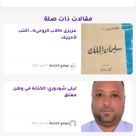
مقالات ذات صلة
عزيزى «الأب الروحى».. أكتب
لأحييك
موقع الكتابة
7 مايو 2026
ليلى شودوري: الكتابة في وطن
مغلق
موقع الكتابة
20 يناير 2026