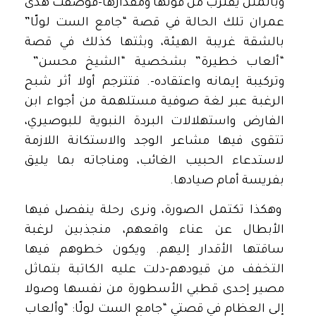
وبالمثل يقترب من قوتها ومقدارها-فوصفت هدى
عمران تلك الحالة في قصة “جامع الست لولّا”
بالشقة غريبة الهيئة، وبثتها كذلك في قصة
“ألعاب خطيرة” بشخصية “الشيخ محسن”
وتركيبة إيمانه واعتقاده-. فتترجم أولا أثر شبح
الرغبة عبر لغة صوفية مستلهمة من أجواء ابن
الفارض واستهلالات البردة النبوية للبوصيري،
تتقوى فيها مشاعر الوجد والاستكانة اللازمة
لاستدعاء الحبيب الغائب، ومناجاته بما يليق
بفريسة أمام صيادها.
وهكذا تكتمل الصورة، ونرى رحلة ينفصل فيها
الأبطال عن عناء واقعهم، منجذبين لرغبة
ساقتها الأقدار إليهم. ويكون خطوهم فيها
التخفف من قيودهم-دلت عليه الكاتبة بتماثل
مصير إحدى قطبي الأسطورة من نفسها وصولا
إلى العظام في قصتي “جامع الست لولّا: “وألعاب