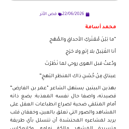
22/06/2026
قص الأثر
محمد أسامة
“ما بَيْنَ مُعْتَركِ الأحداقِ والمُهَجِ
أنا القَتِيلُ بلا إثمٍ ولا حَرَجِ
ودّعتُ قبل الهوى روحي لما نَظَرْتَ
عينايَ مِنْ حُسْنِ ذاك المنظرِ البَهجِ”
بهذين البيتين يستهل الشاعر “عمر بن الفارض”
قصيدته، واصفا حال نفسه المعذبة: يضع ذاته
أمام المتلقي ضحية لصراع انطباعات العقل على
المشاهد والصور التي تعلق بالعين، وخفقان قلب
يريد لمشاعره المحتشدة أن تتسلل بأي طريقة
متسيدة المشهد مالكة زمامه. وكانعكاس