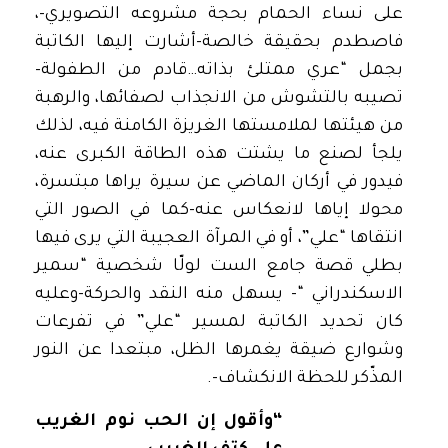
على نساء الحمام بحجة مشروعه التصويري-،
فاصطدم بحقيقة خالصة-أشارت إليها الكاتبة
بجمل “عري ممتلئ بذاته…قادم من الطفولة-
تصيبه بالتشوش من الانجذاب لصفائها، والرهبة
من هيئتها لملامستها الغريزة الكامنة فيه، لذلك
يلجأ لصنع ما يشتت هذه الطاقة الكبرى عنه،
فيدور في أركان الماضي عن سيرة يراها مبتسرة،
محولا إياها لانعكاس عنه-كما في الصور التي
انتقاها “علي”، أو في المرآة العجيبة التي يرى فيها
بطلي قصة جامع الست لولّا شخصية “سمير
الاسكندراني “- يسهل منه النقد والحركة-وعليه
كان تحديد الكاتبة لمسير “علي” في تفرعات
وشوارع ضيقة يغمرها الظل، مبتعدا عن النور
المذّكر للحظة الانكشاف-.
“وأقول إن الحب نوم الغريب