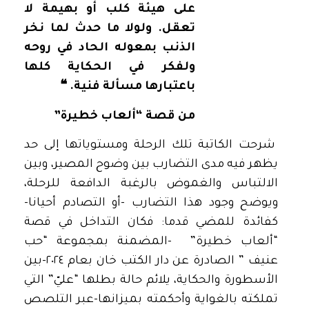
على هيئة كلب أو بهيمة لا
تعقل. ولولا ما حدث لما نخر
الذنب بمعوله الحاد في روحه
ولفكر في الحكاية كلها
باعتبارها مسألة فنية. ❝
‏من قصة “ألعاب خطيرة”
شرحت الكاتبة تلك الرحلة ومستوياتها إلى حد
يظهر فيه مدى التضارب بين وضوح المصير، وبين
الالتباس والغموض بالرغبة الدافعة للرحلة،
ويوضح وجود هذا التضارب -أو التصادم أحيانا-
كفائدة للمضي قدما: فكان التداخل في قصة
“ألعاب خطيرة” -المضمنة بمجموعة “حب
عنيف ” الصادرة عن دار الكتب خان بعام ٢٠٢٤-بين
الأسطورة والحكاية، يلائم حالة بطلها “عليّ” التي
تملكته بالغواية وأحكمته بميزانها-عبر التلصص