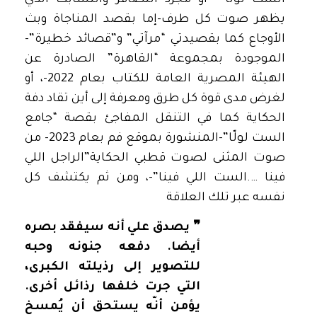
الست لولّا”- أو مجرد التضافر والتشابك الذي
يظهر صوت كل طرف-إما بقصد المناجاة وبث
الأوجاع كما بقصيدتي “مرآتي” و”قصائد خطيرة”-
الموجودة بمجموعة “القاهرة” الصادرة عن
الهيئة المصرية العامة للكتاب بعام 2022-، أو
لغرض مدى قوة كل طرق ومعرفة إلى أين تقاد دفة
الحكاية كما في التنقل المفاجئ بقصة “جامع
الست لولّا”-المنشورة بموقع فم بعام 2023- من
صوت المثنى لصوت قطبي الحكاية”الراجل اللي
فينا ….الست اللي فينا”-، ومن ثم يكتشف كل
نفسه عبر تلك العلاقة
❞ يصدق علي أنه سيفقد بصره
أيضا. دفعه جنونه وحبه
للتصوير إلى رذيلته الكبرى،
التي جرت خلفها رذائل أخرى.
يؤمن أنّه يستحق أن يُمسخ