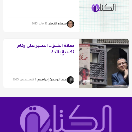
صفاء النجار
12 مايو 2015
صلاة القلق.. السير على ركام
نكسةٍ بائدة
عبد الرحمن إبراهيم
2 أغسطس 2025