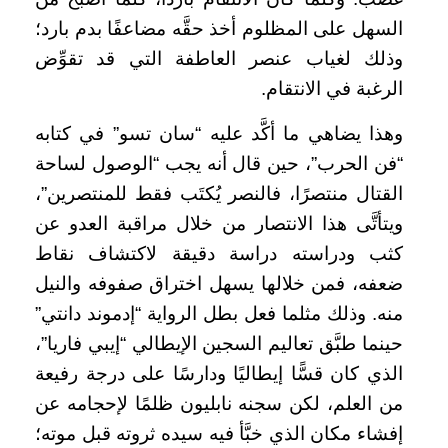
السهل على المظلوم أخذ حقَّه مضاعفًا بدم بارد؛
وذلك لغياب عنصر العاطفة التي قد تقوِّض
الرغبة في الانتقام.
وهذا يضاهي ما أكَّد عليه “سان تسو” في كتابه
“فن الحرب”، حين قال أنه يجب “الوصول لساحة
القتال منتصرًا، فالنصر يُكتَب فقط للمنتصرين”،
ويتأتَّى هذا الانتصار من خلال مراقبة العدو عن
كثب ودراسته دراسة دقيقة لاكتشاف نقاط
ضعفه، فمن خلالها يسهل اختراق صفوفه والنيل
منه. وذلك مثلما فعل بطل الرواية “إدموند دانتي”
حينما طبَّق تعاليم السجين الإيطالي “إيبي فاريا”،
الذي كان قسًّا إيطاليًا ودارسًا على درجة رفيعة
من العلم، لكن سجنه نابليون ظلمًا لإحجامه عن
إفشاء مكان الذي خبَّأ فيه سيده ثروته قبل موته؛