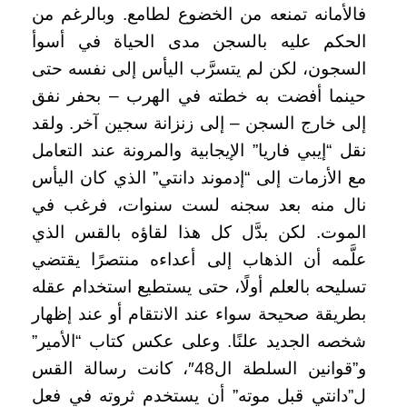
فالأمانه تمنعه من الخضوع لطامع. وبالرغم من
الحكم عليه بالسجن مدى الحياة في أسوأ
السجون، لكن لم يتسرَّب اليأس إلى نفسه حتى
حينما أفضت به خطته في الهرب – بحفر نفق
إلى خارج السجن – إلى زنزانة سجين آخر. ولقد
نقل “إيبي فاريا” الإيجابية والمرونة عند التعامل
مع الأزمات إلى “إدموند دانتي” الذي كان اليأس
نال منه بعد سجنه لست سنوات، فرغب في
الموت. لكن بدَّل كل هذا لقاؤه بالقس الذي
علَّمه أن الذهاب إلى أعداءه منتصرًا يقتضي
تسليحه بالعلم أولًا، حتى يستطيع استخدام عقله
بطريقة صحيحة سواء عند الانتقام أو عند إظهار
شخصه الجديد علنًا. وعلى عكس كتاب “الأمير”
و”قوانين السلطة ال48″، كانت رسالة القس
ل”دانتي قبل موته” أن يستخدم ثروته في فعل