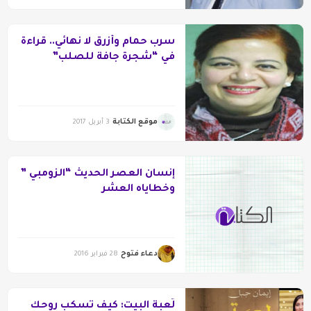
سرب حمام وأزرق لا نهائي.. قراءة
في “شجرة جافة للصلب”
موقع الكتابة
3 أبريل 2017
إنسان العصر الحديث “الزومبي ”
وخطاياه العشر
دعاء فتوح
28 فبراير 2016
لُعبة البيت: كيف تسكب روحك