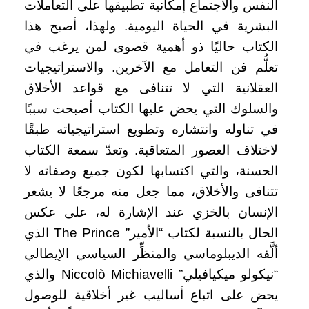
النفس والاجتماع إمكانية تطبيقها على التعاملات
البشرية في الحياة اليومية. ولهذا، أصبح هذا
الكتاب حاليًا ذو أهمية قصوى لمن يرغب في
تعلُّم فن التعامل مع الآخرين. والاستراتيجيات
العقلانية التي لا تتنافى مع قواعد الأخلاق
والسلوك التي يحض عليها الكتاب أصبحت سببًا
في تناوله وانتشاره وتطويع استراتيجياته طبقًا
لاختلاف العصور المتعاقبة. وتعدّ سمعة الكتاب
الحسنة، والتي اكتسابها لكون جميع وصفاته لا
تتنافى والأخلاق، مما جعل منه مرجعًا لا يشعر
الإنسان بالخزي عند الإشارة له، على عكس
الحال بالنسبة لكتاب “الأمير” The Prince الذي
ألَّفه الديبلوماسي والمنظِّر السياسي الإيطالي
“نيكولو ميكيافيلي” Niccolò Michiavelli والذي
يحض على اتباع أساليب غير أخلاقية للوصول