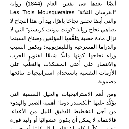
أيضًا بعدها في نفس العام (1844) رواية
“الفرسان الثلاثة” Les Trois Mousquetaires
والتي أيضًا تحقق نجاحًا باهرًا، بيد أن هذا النجاح لا
يضاهي نجاح رواية “كونت مونت كريستو” التي لا
تزال مادة خصبة يتلقَّفها المؤلفين وصناع السينما
والدراما المسرحية والتليفزيونية؛ ويكمن السبب
وراء نجاحها كونها دليلًا شيقًا لفنون الحرب
والانتصار على أعتى المشكلات والتغلُّب على
الأزمات النفسية باستخدام استراتيجيات نتائجها
مضمونة.
ومن أهم الاستراتيجيات والحيل النفسية التي
يؤكِّد عليها “ألكسندر دوما” أهمية الصبر والهدوء
من أجل التخطيط الدقيق للنيل من الأعداء؛
فالانتقام لا يمكن أن يكون عشوائيًا أو وليد فورة
غضب. وكلَّما كان الانتقام باردًا، كلمًا أصبح من