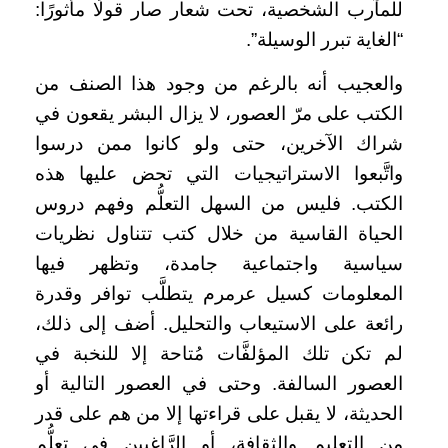
للمآرب الشخصية، تحت شعار صار قولًا مأثورًا:
“الغاية تبرر الوسيلة”.
والعجيب أنه بالرغم من وجود هذا الصنف من
الكتب على مرّ العصور، لا يزال البشر يقعون في
شراك الآخرين، حتى ولو كانوا ممن درسوا
واتَّبعوا الاستراتيجيات التي تحض عليها هذه
الكتب. فليس من السهل التعلُّم وفهم دروس
الحياة القاسية من خلال كتب تتناول نظريات
سياسية واجتماعية جامدة، وتظهر فيها
المعلومات كسيل عرمرم يتطلَّب توافر وقدرة
رائعة على الاستيعاب والتحليل. أضف إلى ذلك،
لم تكن تلك المؤلفَّات مُتاحة إلا للنخبة في
العصور السالفة. وحتى في العصور التالية أو
الحديثة، لا يقبل على قراءتها إلا من هم على قدر
من التعليم والثقافة، أو الرَّاغبين في تعلُّم