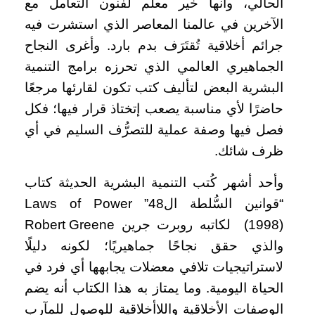
الحالي، وأنها خير معلِّم لفنون التعامل مع
الآخرين في عالمنا المعاصر الذي استشرت فيه
جرائم أخلاقية تُقتَرَف بدم بارد. وأغرى النجاح
الجماهيري العالمي الذي تحرزه برامج التنمية
البشرية البعض لتأليف كتب تكون لقارئها مرجعًا
حاضرًا لأي مناسبة يصعب إتختاذ قرار فيها؛ فكل
فصل فيها وصفة عملية للتصرُّف السليم في أي
ظرف شائك.
وأحد أشهر كُتب التنمية البشرية الحديثة كتاب
“قوانين السُّلطة ال48” Laws of Power
(1998) لكاتبه روبرت جرين Robert Greene
والذي حقق نجاحًا جماهيريًا؛ لكونه دليلًا
لاستراتيجيات تلافي معضلات يجابهها أي فرد في
الحياة اليومية. وما يمتاز به هذا الكتاب أنه يضم
الوصفات الأخلاقية واللاأخلاقية للوصول للمآرب