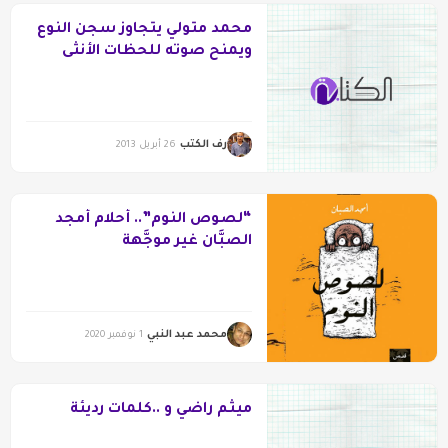
محمد متولي يتجاوز سجن النوع
ويمنح صوته للحظات الأنثى
الخاصة
رف الكتب
26 أبريل 2013
“لصوص النوم”.. أحلام أمجد
الصبَّان غير موجَّهة
محمد عبد النبي
1 نوفمبر 2020
ميثم راضي و ..كلمات رديئة