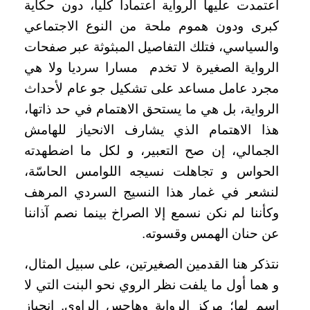
اعتمدت عليها الرواية اعتمادا كليا، دون حكاية
كبرى ودون هموم ملحة من النوع الاجتماعي
والسياسي، فتلك التفاصيل المبثوثة عبر صفحات
الرواية الصغيرة لا تخدم مسارا سرديا ولا هي
مجرد عامل مساعد على تشكيل جو عام لأحداث
الرواية، بل هي ما يستحق الاهتمام في حد ذاتها،
هذا الاهتمام الذي يشارف الانحياز للهامش
الجمالي، إن صح التعبير، و لكل ما اضطهدته
الحواس و تجاهلت نسيجه اللوامس الحاسّة،
لنشعر في غمار هذا النسيج السردي المرهف
وكأننا لم نكن نسمع إلا الصراخ بينما نصم آذاننا
عن حنان الهمس وقسوته.
نتذكر هنا القدمين الصغيرتين، على سبيل المثال،
و هما أول ما يلفت نظر الروي نحو البنت التي لا
اسم لها؛ مركز الرواية وهاجس الراوي. انحياز