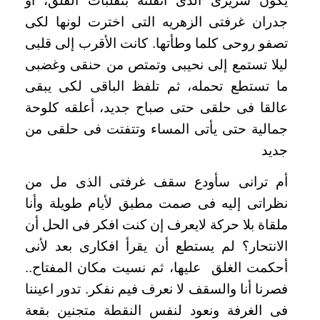
يكون سريرى الذى أثقلته بتقلبات القلق، أو
جدران غرفتى الزهريه التى اخترت لونها لكى
تصفو روحى كلما وطأتها. كانت الأقرب إلى قلبى
ليلا تستمع إلى نحيبى وتمتص من حنقى وغضبى
ما تستطع تحمله، ثم تلفظ الباقى لكى يبقى
عالقا فى حلقى حتى صباح جديد، أعلقه كلوحة
جمالية حتى يأتى المساء وتتفتت فى حلقى من
جديد
أم ترانى سأودع سقف غرفتى الذى مل من
نظراتى إليه فى صمت مطبق لأيام طويلة وأنا
ملقاة بلا حركة لايعرف إن كنت افكر فى الحل أن
الانتحار؟ لم يستطع أن يقرأ افكارى بعد لأنى
أحكمت الغلق عليها، ثم نسيت مكان المفتاح..
فصرنا أنا والسقف لا نعرف فيم نفكر. تدور اعيننا
فى الغرفة ونعود لنفس النقطة متجنين بقعة