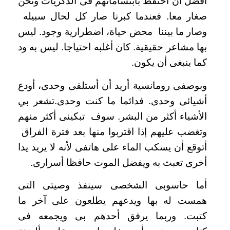
افضل أن احتفظ بابتساماتهم فى الذكريات ونحن
صغار معا. فعندما كبرنا صار كل لحال سبيله
وصار ما بيننا محض حياة، اضطرارية وجود. ليس
بها مشاعر حقيقية. كان أغلبه احتياجا. ليس به ود
كما ينبغى أن يكون.
وبوصفى رومانسية أريد أن أستلقى وحدى، أودع
أشيائى وحدى. فدائما ما كنت وحدى.تشعر بي
الأشياء أكثر من البشر. سوف تبكينى أكثر منهم
وتغضب عليهم إذا اقتربوا منها بعد فترة الفراق
أتوقع أن يسكب الماء على هاتفى لأنه لا يريد يدا
أخرى تعبث به ويفضل الموت حافظا أسرارى.
أما حاسوبى الشخصى سينفذ وصيتى التى
همست له بها ويدعهم يطلعون على آخر ما
كتبت. وربما يرفق أحدهم بى ويجمعه فى