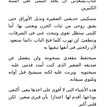
كتاب.يسعدنى أن يخلد اسمى على ألسنة
الكثيرين
ستبكينى حديقتى الصغيرة وتذبل الأوراق حتى
يفيق زوجى من ثبات الحزن ويعتنى بها. أما
كلبتى ستظل تعوى وتبحث عنى فى الشرفات،
وتنطفئ. لن تهرب كلما فتح الباب. دائما ستعود
لأن رائحتى فى أنفها تبقيها به
سيحتفظ مقعدي بسخونته ولن ينفصل عن
صديقه الصغير الذى كنت أمدد قدمى عليه
سيحتويه ويربت عليه لكنه سيشيخ قبل أوانه
وتلتوي سيقانه.
هذه الأشياء التى لا أقوى على اخذها معى. أكتفى
بوداعها. أقدم لها اعتذارا بأن قبرى صغير، لكن
قلبى أكبر.