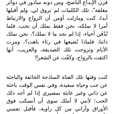
فرن الإبداع الناضج، ومن دونه سأدور في دوائر
مغلقة"، تلك الكلمات لم تروق لي، ولم أقبلها
أبدا، كنت ومازلت أؤمن أن الزواج والارتباط
أمرا لا نملكه، نحن فقط نملك أن نحب، فلما
نُدْفَن أحياء، إذا لم نجد ما لا نملك؟، نحن نملك
ذاتنا، فلماذا نُضيعها في رثاء باهت؟، ومرت
الأيام وتزوجت تلك الصديقة، والغريب، أنها
اكتفت بالزواج، وكفّت عن الشعر!!
كنت وقتها تلك الفتاة الساذجة الخائفة والباحثة
عن حب وحياة سعيدة، وفي نفس الوقت باحثة
عن ذاتي وغير عابئة بمصيري إذا لم أجد ذلك
الحب؛ لأنني لا أملك سوى أن أنسكب فوق
الأوراق وأراني من كل زاوية، فأقبل نفسي