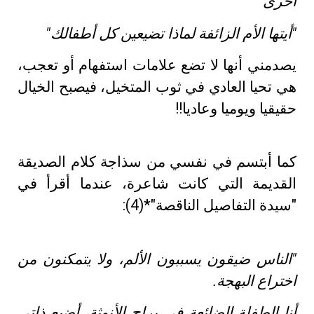
أخرى
"أيتها الأم الزائفة لماذا تضيعين كل أطفالك"
يصدمني أنها لا تضع علامات استفهام أو تعجب،
هي تحيا العادي في ثوب المتخيل، فيصبح الخيال
حقيقيا ويوميا وعاديا!!
كما أبتسم في نفسي من سذاجة كلام الصديقة
القديمة التي كانت شاعرة، عندما أقرأ في
"سيدة التفاصيل الناقصة"*(4):
"الناس ضيقون يسببون الألم، ولا يتمكنون من
اختراع البهجة.
أنا الطفلة الضائعة في براح الأنوثة، أضيع ذاتي