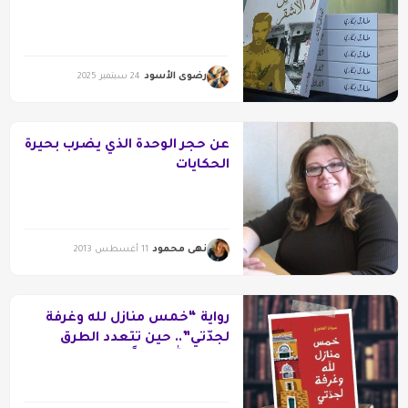
رضوى الأسود
24 سبتمبر 2025
عن حجر الوحدة الذي يضرب بحيرة
الحكايات
نهى محمود
11 أغسطس 2013
رواية “خمس منازل لله وغرفة
لجدّتي”.. حين تتعدد الطرق
ويظلّ الله سؤالًا