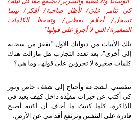
"الوسائد والأغطية والسرير/ تجتمع معا كل ليلة/
كي تتآمر عليّ/ لأظل صاحية/ أفكر/ بينما
تسجل/ أحلام يقظتي/ وتحفظ الكلمات
الصغيرة/ التي لا أجرؤ على قولها"
تلك الأبيات من ديوانك الأول "تقفز من سحابة
إلى أخرى"، بعد تعدد التجارب هل مازالت هناك
كلمات صغيرة لا تجرؤين على قولها، وما هي؟
تنقصني الشجاعة وأحتاج إلى شغف خاص ونور
كي أكتب عن خبرات مقيَّدَه داخل كهف بعيد في
الذاكرة، كلما كتبتُ ما أخاف أن أكتبه أصبح
قادرة على التنفس وترتفع أقدامي عن الأرض.