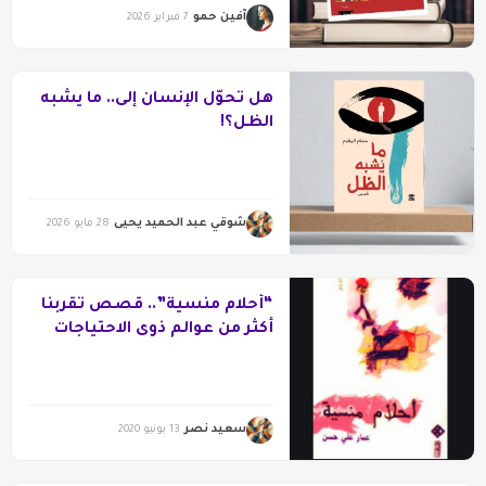
آفين حمو
7 فبراير 2026
هل تحوّل الإنسان إلى.. ما يشبه
الظل؟!
شوقي عبد الحميد يحيى
28 مايو 2026
“أحلام منسية”.. قصص تقربنا
أكثر من عوالم ذوى الاحتياجات
الخاصة
سعيد نصر
13 يونيو 2020