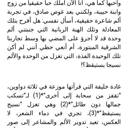
وأحبها كما هي، أنا الآن أملك حبا حقيقيا من زوج
وابنة حبيبة، ولكنني بعد غوص صادق، في تجربة
ألم شاعرة حقيقية، أسأل نفسي: هل أفرح بتلك
المعادلة وتلك الهبة الربانية التي جنبتني ألم
وحدة قد لا أجرؤ على المضي بها وسط تجاربنا
الشرقية المبتورة، أم أنعي حظي أنني لم أكن
تلك الوحيدة الفذة، التي تغزل من الوحدة والألم
نسيجا يستيقظ؟!
غادة خليفة التي قرأتها موزعة في ثلاثة دواوين،
"تقفز من سحابة إلى أخرى"*(1) لـ"تسكب
جمالها دون طائل"*(2) وهي تغزل "نسيج
يستيقظ"*(3)، تجري في دماء الشعر، لا
العكس، تعيد تدوير الألم والمشاعر إلى صور