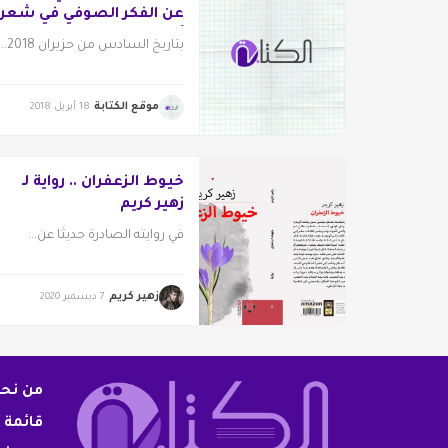
عن الفكر الصوفي في شعر
أديب كمال الدين
بتاريخ السادس من حزيران 2018...
موقع الكتابة
18 أبريل 2018
خيوط الزعفران .. رواية لـ
زهير كريم
في روايته الصادرة حديثا عن...
زهير كريم
7 ديسمبر 2020
من نح
قائمة 