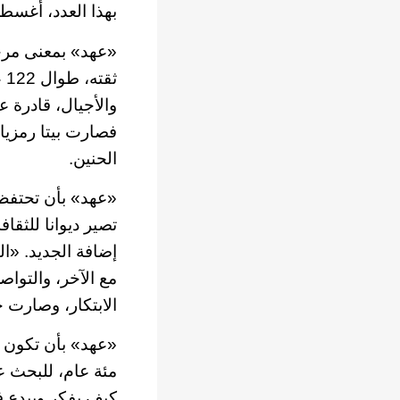
بهذا العدد، أغسطس 2014، يبدأ عهد جديد من عمر 
«عهد» بمعنى مرحل
ثق
والأجيال، قادرة ع
فصارت بيتا رمزيا 
الحنين.
«عهد» بأن تحتفظ 
تصير ديوانا للثقا
إضافة الجديد. «ال
مع الآخر، والتواص
الابتكار، وصارت 
«عهد» بأن تكون «ا
مئة عام، للبحث ع
كيف يفكر ويبدع ف