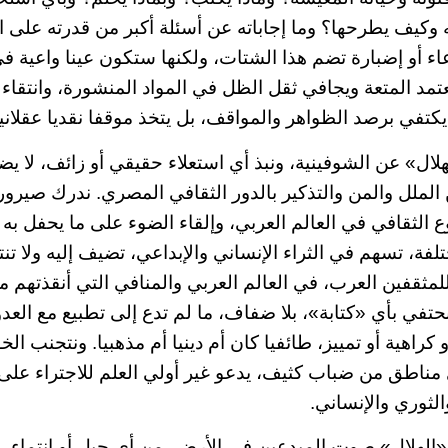
ه وكيف يطرحها؟ وما إجاباته عن أسئلة أكبر من قدرته على 
ء أو إضبارة تضم هذا الشتات، ولكنها ستكون عينا واعية في إ
 يعتمد المتعة ويجافي ثقل الظل في المواد المنشورة، وانتقاء 
 يكتفي برصد الظواهر والمواقف، بل يتخذ موقفا نقديا عقلانيا
لال» عن الشوفينية، ونبذ أي استعلاء حقيقي أو زائف، لا ي
ن الملل والمن والتذكير بالدور الثقافي المصري. ندرك صير
وع الثقافي في العالم العربي، وإلقاء الضوء على ما يحفل به ا
فة، تسهم في الثراء الإنساني والإبداعي، تضيف إليه ولا تن
مثقفين العرب، في العالم العربي والمنافي التي أنقذتهم من
حتفي بأي «كتابة»، بلا ضفاف، ما لم تدع إلى تطبيع مع العدو
راهية أو تمييز، طائفيا كان أم دينيا أم مذهبيا. ونتجنب ا
مناطق من ضباب كثيف، يدعو غير أولي العلم للاجتراء على ال
لثوري والإنساني.
الهلال» صوت المبدعين في الأرض، من أي جيل أو انتماء، 