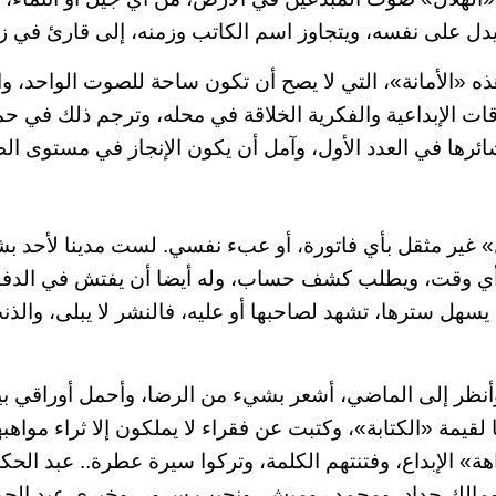
يدل على نفسه، ويتجاوز اسم الكاتب وزمنه، إلى قارئ في ز
 «الأمانة»، التي لا يصح أن تكون ساحة للصوت الواحد، وال
 الإبداعية والفكرية الخلاقة في محله، وترجم ذلك في ح
ئرها في العدد الأول، وآمل أن يكون الإنجاز في مستوى ال
ل» غير مثقل بأي فاتورة، أو عبء نفسي. لست مدينا لأحد بشي
أي وقت، ويطلب كشف حساب، وله أيضا أن يفتش في الدفاتر
 يسهل سترها، تشهد لصاحبها أو عليه، فالنشر لا يبلى، والذنب
 وأنظر إلى الماضي، أشعر بشيء من الرضا، وأحمل أوراقي بي
 لقيمة «الكتابة»، وكتبت عن فقراء لا يملكون إلا ثراء مواهبه
هة» الإبداع، وفتنتهم الكلمة، وتركوا سيرة عطرة.. عبد الح
 ومالك حداد، ومحمد روميش، ونجيب سرور، وخيري عبد الجوا