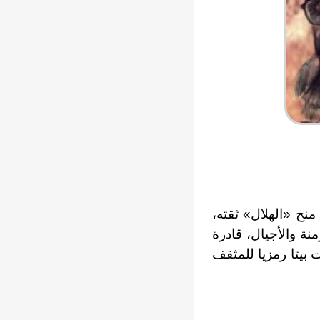
نح «الهلال» ثقته،
زمنة والأجيال، قادرة
 بيتا رمزيا للمثقف