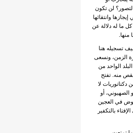
التصور؟ لن تكون
يجازها وانتقائها
كل ما له دلالة عن
 منها.
ضيف تسجيله هنا
ورة الزمن، ونسعى
لبلد الواحد من
تقص منه. تفتح
 دكتاتوريات لا
 الصهيوني، أو
لخوض في العجين
إفتاء بالتكفير
ما تمتعت