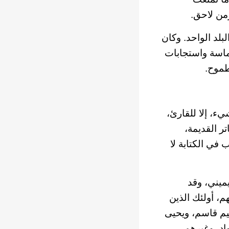
من لاحق.
بلد الواحد. وكان
ماسة واستجابات
طموح.
ء، إلا للقارئ،
 القديمة،
 في الكتابة لا
ميني، وقد
م، أولئك الذين
كيم قاسم، ويحيى
د، وغيرهم.