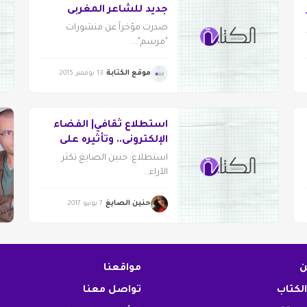
جديد للشاعر المغربي
نجيب مبارك
صدرت مؤخراً عن منشورات
"مرسم"...
موقع الكتابة
13 نوفمبر 2015
استطلاع ثقافي| الفضاء
الإلكتروني.. وتأثيره على
نوعية الشعر
استطلاع: حنين الصايغ تكثر
الآراء...
حنين الصايغ
7 يونيو 2017
ن
مواقعنا
الكتاب
تواصل معنا