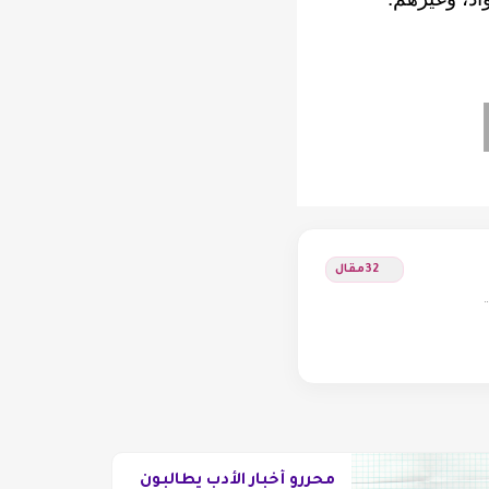
32
مقال
محررو أخبار الأدب يطالبون