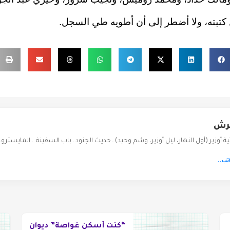
كتبته، ولا أضطر إلى أن أطويه طي السجل.
رش
ثية أوزير (أول النهار، ليل أوزير، وشم وحيد) ـ حديث الجنود ـ باب السفينة ـ المايسترو…
تب..
“كنت أسكن غواصة” ديوان