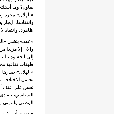
يقاوم؟ وما أسئلت
«الهلال» مجرد وعا
وانتقادها.. إيجاز
ظاهرة، وانتقاد لا
«عهد» بتخلي «اله
والآن إلا مزيدا م
إلى الحفاوة بالتن
طبقات ثقافية مختل
«الهلال» صدرها لل
تحتمل الاختلاف. ن
تحض على عنف أو ك
السياسي، نتفادى 
الوطني والديني وا
«عهد» بأن تكون «