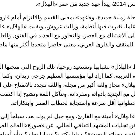
«الهلال».
ة زمنية جديدة، و«عهد» بمعنى القسم والالتزام أمام قارئ
ته، طوال 122 عاما، تغيرت فيها أنظمة، وزالت عروش، وبقيت «الهلال» ع
لى الاشتباك مع العصر، والتحاور مع الجديد في الفنون والعل
للمثقف والقارئ العربي، معنى حاضرا متجددا أكثر منها ماضيا 
«الهلال» بشبابها وتستعيد روحها، تلك الروح التي منحتها ا
فة العربية، كما أراد لها مؤسسها العظيم جرجي زيدان، وكما
هلال» مجاز ولغة أكبر من مجلة، واللغة تتجدد بالانفتاح على ا
ل مع الجديد بأدواته ومفرداته. وتتآكل اللغة وتشيخ إذا اكتف
خطواتها أقل سرعة واستجابة لخطاب العصر وابتكاراته.
لهلال» أمينة مع القارئ، ومع جيل لم يولد بعد، سيلجأ إلى أ
ن تجليات المشهد الثقافي الحالي، عن «صورة» العالم العربي
نونه وحياته المعيشة؟ وماذا يكتب؟ وبماذا يحلم؟ وبأي أسلح