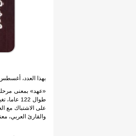
بهذا العدد، أغسطس 2014، يبدأ عهد جديد من عمر «الهلا
«عهد» بمعنى مرحلة 
طوال 122 ع
على الاشتباك مع الع
والقارئ العربي، معنى