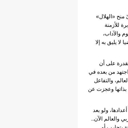
 منح «الهلال»
ابرة للأزمنة
وم والآداب،
لا يليق به إلا
لقدرة على أن
 اجتهد من بعده في
لعالم، والتفاعل
ت بذاتها وعجزت عن
عدادها، ولو بعد
 والعالم الآن..
ة يتحارب أو