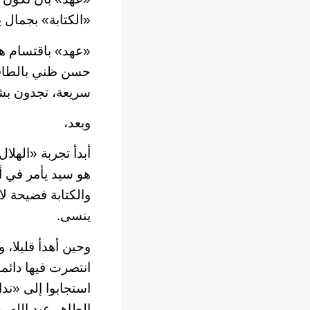
«الكتابة» بجمال 
«عهد» باقتسام هذه
حسن ظني بالطاقات
سريعة، تجدون بشا
وبعد،
أبدأ تجربة «الهلا
هو سيد يأمر في 
والكتابة فضيحة لا
ينسى.
وحين أهدأ قليلا،
انتصرت فيها دائما
استجابوا إلى «ندا
الطاهر عبد الله،