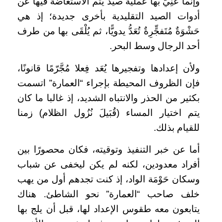
وإنما عُنِيَ بها عملية صيد يتم الاستعاضةُ فيها عن
أدوات الصيد التقليدية بأخرى جديدة؛ إذ هي
حَشْوَةٌ مُتَفجٍّرِةٌ تُعَدُّ يدويًّا، ثم يُلْقَى بها من طرف
أحد الرجال وسط البحر.
ولأن إعدادها وتفجيرها يُعَد فِعلا مُجَّرّمًا قانونًا،
فإن الظروف المحيطة بإجراء “العمارة” اتسمت
بكثير من الحذر والانتباه الشديد، إذ غالبا ما كان
يتم اختيار المساء (قُبَيلَ نُزُول الظلام) زمنا
للقيام بذلك.
أما عن خبر التنفيذ وتوقيته، فكان محصورًا بين
أفراد معدودين، لكنه لم يكن ليخفى عن شباب
وسكان حَوْمَة الواد، إذ كنت تجدهم أول من يهب
خلف صاحب “العمارة” نحو الشاطئ. هناك
يتابعون معه طقوس الإعداد لها، قبل أن يلج بها