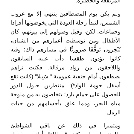
المرتفعة والخطيرة.
ولم يكن يوم المصطافين ينتهي إلا مع غروب
الشمس، لتبدأ رحلة العودة التي يخوضونها أفرادا
وجماعات. لكن، وقبل وصولهم إلى بيوتهم، كان
الأطفال ومن توسطت أعمارهم من الشبان،
يُنْجِزون تَوقُّفًا ضروريًّا في مسارهم ذاك؛ وفيه
كانوا يؤدون طقسا دأب عليه السابقون
واللاحقون من رواد مرقالة. فكنت تراهم
يصطفون أمام حنفية عمومية ” سَبِيلا” (كانت تقع
أسفل حومة الواد*)؛ منتظرين حلول الدور
للحصول على حمام بارد؛ يتخلصون به من ملوحة
مياه البحر، ومما علق بأجسامهم من حبات
الرمل.
ومتميزا في ذلك عن باقي الشواطئ