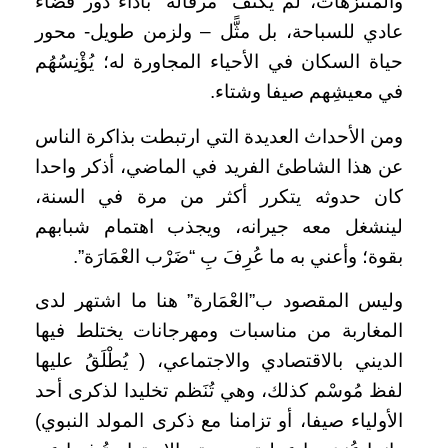
والمنتزهات، لم يكتف “مرقالة” بأداء دور فضاء
عادي للسباحة، بل مثًّل – ولزمن طويل- محور
حياة السكان في الأحياء المجاورة له؛ يُؤْنِسُهُم
في معيشِهم صيفا وشتاء.
ومن الأحداث العديدة التي ارتبطت بذاكرة الناس
عن هذا الشاطئ الفريد في الماضي، أذكر واحدا
كان حدوثه يتكرر أكثر من مرة في السنة،
لينشغل معه جيرانه، ويجذب اهتمام شبابهم
بقوة؛ وأعني به ما عُرِفَ بِ “ضَرْب العْمَارَة”.
وليس المقصود ب”العْمَارة” هنا ما اشتهر لدى
المغاربة من مناسبات ومهرجانات يختلط فيها
الديني بالاقتصادي والاجتماعي، ( يُطْلَقُ عليها
لفظ مُوسْم كذلك، وهي تُنَظم تخليدا لذكرى أحد
الأولياء صيفا، أو تزامنا مع ذكرى المولد النبوي)