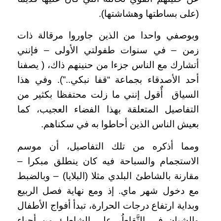
(على بساطتها وهشاشتها).
وبوصفي واحدا من الذين جاوروا مرقالة ذات
زمن – في سنوات طفولتي الأولى – فإنني
أتشارك مع الناس جزءا من حنينهم ذاك، ( يصفنا
أحد الأصدقاء بجماعة “قفا نبكي..”). وفي هذا
السياق أٌقول إنني ما زلت محتفظا بكثير من
التفاصيل المتعلقة بهذا الفضاء العجيب، كما
بعيش الناس الذين أحاطوا به في سكناهم.
ومما أذكره من تلك التفاصيل، أن موسم
الاستجمام والسباحة فيه كان ينطلق مبكرا –
مقارنة بالشاطئ البلدي مثلا (البلايا) – وبالضبط
مع دخول شهر ماي. إذ ومع نهاية فصل الربيع
وبداية ارتفاع درجات الحرارة، تبدأ أفواج الأطفال
والشبان في التَّقاطُرِ على الشاطئ من أحياء