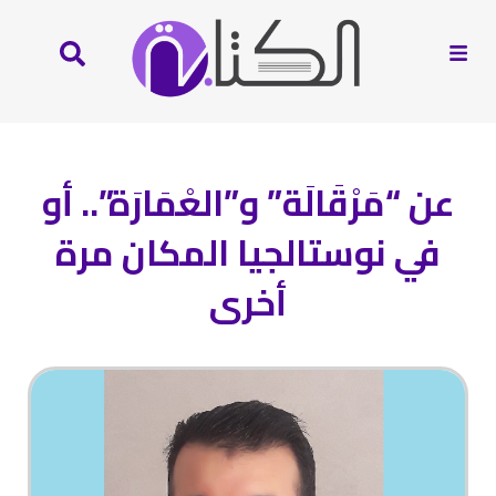
عن “مَرْقَالَة” و”العْمَارَة”.. أو
في نوستالجيا المكان مرة
أخرى