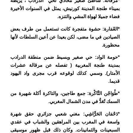
*مرقالة: شاطئ صغير محاذي لحي “الدرادب”، يربطه
بميناء طنجة المدينة كورنيش، يمثل في السنوات الأخيرة
فضاء جميلا لهواة المشي والتنزه.
*العْمَارة: حشوة متفجرة كانت تستعمل من طرف بعض
الصيادين في ما مضى، لكن بعيدا عن أعين السلطات لأنها
محظورة.
*حومة الواد: حي صغير وبسيط ضمن منطقة الدرادب
بمدينة طنجة المغربية ( تفصله عن مرقالة عشرات
الأمتار). وسمي كذلك لوقوعه قرب مجرى واد اليهود
قديما.
*طْوَاجْن التَّاكْرة: جمع طاجين، والتاكرة أكلة شهيرة من
السمك تُعَدُّ في مدن الشمال المغربي.
*دَحْمَان الحَرًّاشِي: مغني شعبي جزائري حقق شهرة
واسعة في المغرب بين المراهقين والشباب في عقدي
السبعينات والثمانينات. وكان ذلك قبل ظهور موسيقى