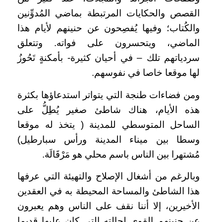
القصص والحكايات المرتبطة بماضي المُدوِّنين
والكُتاب؛ وفيها يُفصِحون عن حنينهم لأيام هذا
الماضي، ويتحسرون على فواته. وتتعلق
سردياتهم تلك – في أحيان كثيرة- بأمكنةٍ تَحُوزُ
لها موقعا خاصا في نفوسهم.
ومن فضاءات طنجة التي يتواتر استدعاؤها بكثرة
هذه الأيام، هناك شاطئ صغير يُطِلُّ على
الساحل المتوسطي للمدينة ( يتخذ له موقعا
وسطا بين ميناء المدينة ورأس سبارطيل)
مُشتهرا بين الناس باسم محلي هو مَرْقَالَة.
وبالرغم من أشغال الإصلاح والتهيئة التي عرفها
هذا الشاطئ والمساحة المحيطة به في العقدين
الأخيرين، إلا أننا نقف على الناس وهم يعبرون
عن حنينهم القوي لحالته التي كان عليها قديما