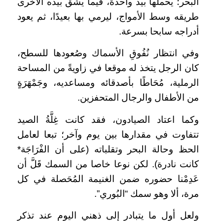
البحر؛ يحملها بيد واحدة، فيما يشق بيده الأخرى
طريقه وسط الأمواج، ليرمي بها بعيدًا، ثم يعود
أدراجه سابحا بسرعة.
وفي انتظار نُفُوقِ الأسماك وصُعودها للسطح،
كان الرجل يتخذ له موقعا في زاويةً من المساحة
الرملية، مُحَاطًا بأصدقائه ومساعديه، وجَمْهَرَةٍ
من الأطفال والرجال المتحفزين.
وكما اعتاد الصيادون، فقد كانت غِلَّةُ الصيد
تتفاوت في مقدارها بين يوم وآخر؛ تبعا لعامل
الحظ وحالة البحر وتقلباته (على أن الفْرَاجَة*
كانت نادرة). لكن نوعا خاصا من السمك قَلَّ أن
عَدِمْنا حضوره ضمن الغنيمة المُحَصلة في كل
مرة، ألا وهو سمك “البُوري”.
ولعل أول ما يتبادر إلى ذهني اليوم عند تذكر