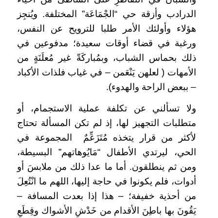
الدرادب وأزقة حي “الجْمَاعَة” المختلفة. ويُنجِز
هؤلاء وأولئك الأمر طلبا للترويح عن النفس،
ورغبة في قضاء أوقات سعيدة؛ مدفوعين في
ذلك بحماس الشباب، وبمُباركَةّ غير مُعلَنَةٍ من
الأمهات ( لعلهن يَنْعَمن – في غياب فلذات الأكباد
– ببعض الراحة والهدوء).
ولا تسألني عن تكلفة عملية الاستجمام، أو
متطلبات التجهيز لها، إذ لم تكن المسألة تحتاج
لأكثر من قرار يتخذه مُتَزَعِّمٌ المجموعة في
الحي، ليرتدي الأطفال “مَايُوهاتهم” البسيطة،
ومن ثم ينطلقون. أما ما عدا ذلك من ملابسَ أو
أدوات، فلم يكونوا في حاجة إليها، اللهم ما انْتُعِلَ
من أحذية خفيفة؛ – هذا إذا بعدت المسافة –
يَقُونَ بها باطِنَ الأقدام من خَدْشِ الأشواك وقِطَعِ