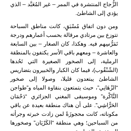
الزُّجاج المنتشرة في الممر – غير المُعَبَّد – الذي
يؤدي إلى الشاطئ.
ومن دون اتفاق مُسْبَقٍ، كانت مناطق السباحة
تتوزع بين مرتادي مرقالة بحسب أعمارهم ودرجة
تَمَرُّسِهم فيه. وهكذا، كان الصغار – بين السابعة
والعاشرة – ومعهم باقي الأسر يكتفون بالمنطقة
الرملية، إلى الصخور الصغيرة التي تَحُدها
(الشّنْقُوب)، فيما كان الكبار والخبيرون بتضاريس
الشاطئ يبتعدون قليلا، وصولا إلى صخور
“الزْهَانِي”، حيث يتمتعون بنقاوة المياه و”طواجن
التَّاكْرة” وموسيقى المغني الجزائري “دَحْمَان
الحَرًّاشِي”. على أن هناك منطقة بعيدة عن باقي
مكوناته، كانت محجوزَةً لمن زادت خبرته وجرأته
من السباحين؛ وهي منطقة “الكَرْيَان” وصخورها